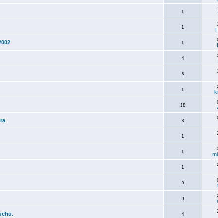
1
1
F
2002
1
4
3
1
k
18
ora
3
1
1
mi
1
0
0
uchu.
4