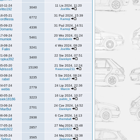
10-11-24
11 Lis 2024, 11:20
3040
Vitto192
JoeMix
16-05-21
31 Paź 2024, 15:39
6772
ordfiesta
Kamoji
05-09-23
31 Paź 2024, 14:51
4336
Domaniu
Kamoji
17-09-24
20 Wrz 2024, 01:24
5461
mumiok
diodalodz
19-08-24
4 Wrz 2024, 09:29
3241
Falini
JoeMix
21-08-24
22 Sie 2024, 07:51
3400
ropka392
Darekptr
05-05-20
21 Sie 2024, 12:24
15190
Adrisss8
Kwarcowy211
03-08-24
5 Sie 2024, 08:24
3235
rabel
kuba87
24-07-24
24 Lip 2024, 22:36
2779
webis
Marcin
30-05-24
16 Lip 2024, 10:37
3223
siek18186
pablo_b
23-06-24
24 Cze 2024, 14:52
2701
MarBul
Darekptr
06-06-24
6 Cze 2024, 14:13
2938
themdall
themdall
27-05-24
27 Maj 2024, 15:48
2857
meli1922
meli1922
24-05-24
24 Maj 2024, 19:38
3565
Sebsn
Jaszczur