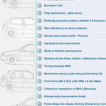
Buczenie z kół
Felgi aluminiowe - jakie opony
Rurka łączącą wlew paliwa z bakiem 1.4 benzyna 
Płyn chłodniczy na misce olejowej
Głuchy stuk prawy przód - Pomocy
regulacja luzow zaworowych
Woda w kielichu amortyzatora
Wymiana broka bloku silnika + odkrecanie kolekt
Tuning wizualny MK6
Mechanizm ręczny szyby lewy przód wersja 3d
Ford Fiesta MK 6 2011 (JA8 JR8) 1.6 tdci 95km
Chłodnica i wentylator w MK6 1,6benzyna
Klimatyzacja niepoprawnie działa
Fiesta długo nie odpala. Dziwny dźwięk przy rozr