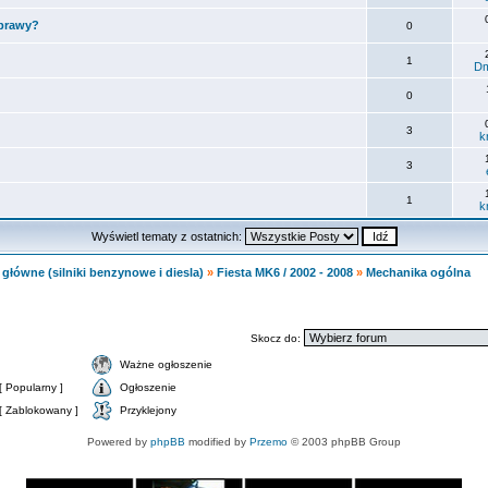
 prawy?
0
1
Dm
0
3
k
3
1
k
Wyświetl tematy z ostatnich:
główne (silniki benzynowe i diesla)
»
Fiesta MK6 / 2002 - 2008
»
Mechanika ogólna
Skocz do:
Ważne ogłoszenie
 Popularny ]
Ogłoszenie
[ Zablokowany ]
Przyklejony
Powered by
phpBB
modified by
Przemo
© 2003 phpBB Group