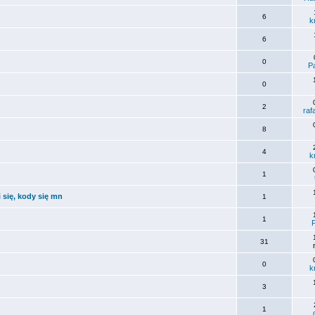
6
k
6
0
Pa
0
2
raf
8
4
k
1
się, kody się mn
1
1
31
0
k
3
1