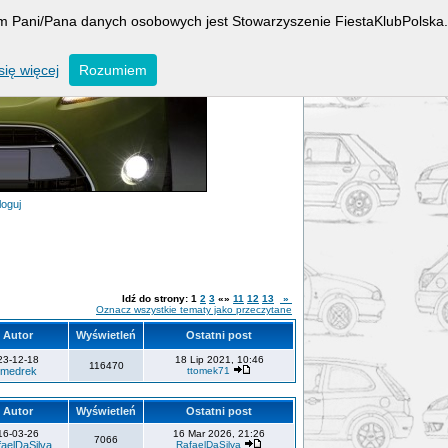
rem Pani/Pana danych osobowych jest Stowarzyszenie FiestaKlubPolska.
ię więcej
Rozumiem
loguj
Idź do strony:
1
2
3
«»
11
12
13
»
Oznacz wszystkie tematy jako przeczytane
Autor
Wyświetleń
Ostatni post
23-12-18
18 Lip 2021, 10:46
116470
medrek
ttomek71
Autor
Wyświetleń
Ostatni post
16-03-26
16 Mar 2026, 21:26
7066
aelDaSilva
RafaelDaSilva