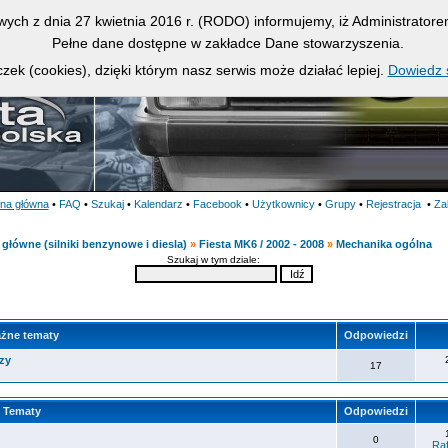
owych z dnia 27 kwietnia 2016 r. (RODO) informujemy, iż Administrato
Pełne dane dostępne w zakładce Dane stowarzyszenia.
zek (cookies), dzięki którym nasz serwis może działać lepiej.
Dowiedz s
ona główna
•
FAQ
•
Szukaj
•
Kalendarz
•
Facebook
•
Użytkownicy
•
Grupy
•
Rejestracja
•
Za
główne (silniki benzynowe i diesla)
»
Fiesta MK6 / 2002 - 2008
»
Mechanika ogólna
Szukaj w tym dziale:
żne tematy
Odpowiedzi
zy
17
Tematy
Odpowiedzi
0
Raf