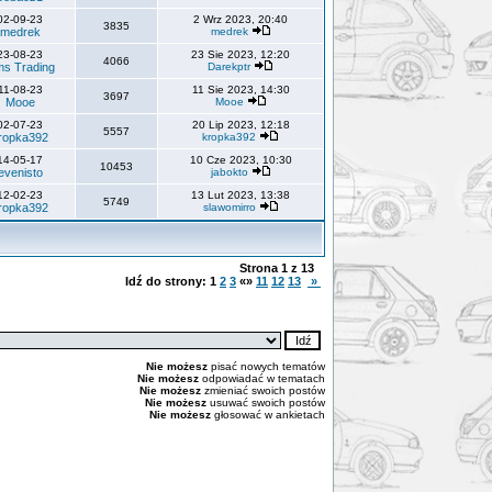
02-09-23
2 Wrz 2023, 20:40
3835
medrek
medrek
23-08-23
23 Sie 2023, 12:20
4066
s Trading
Darekptr
11-08-23
11 Sie 2023, 14:30
3697
Mooe
Mooe
02-07-23
20 Lip 2023, 12:18
5557
ropka392
kropka392
14-05-17
10 Cze 2023, 10:30
10453
evenisto
jabokto
12-02-23
13 Lut 2023, 13:38
5749
ropka392
slawomirro
Strona
1
z
13
Idź do strony:
1
2
3
«»
11
12
13
»
Nie możesz
pisać nowych tematów
Nie możesz
odpowiadać w tematach
Nie możesz
zmieniać swoich postów
Nie możesz
usuwać swoich postów
Nie możesz
głosować w ankietach