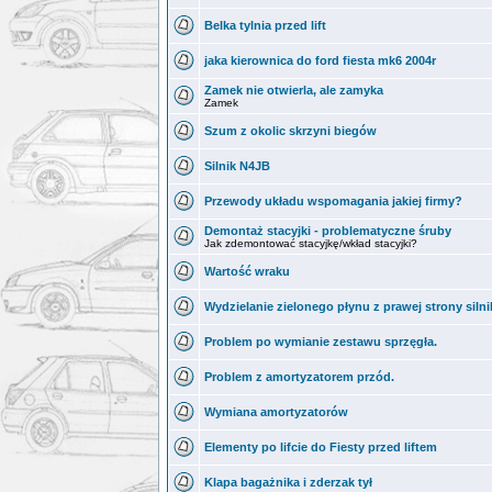
Belka tylnia przed lift
jaka kierownica do ford fiesta mk6 2004r
Zamek nie otwierla, ale zamyka
Zamek
Szum z okolic skrzyni biegów
Silnik N4JB
Przewody układu wspomagania jakiej firmy?
Demontaż stacyjki - problematyczne śruby
Jak zdemontować stacyjkę/wkład stacyjki?
Wartość wraku
Wydzielanie zielonego płynu z prawej strony silni
Problem po wymianie zestawu sprzęgła.
Problem z amortyzatorem przód.
Wymiana amortyzatorów
Elementy po lifcie do Fiesty przed liftem
Klapa bagażnika i zderzak tył