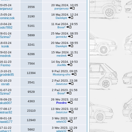
20-05-24
20 Maj 2024, 10:05
3556
anjanusz
panjanusz
15-05-24
16 Maj 2024, 12:24
3190
ominiczek
Darekptr
10-04-24
11 Kwi 2024, 19:55
5161
odo7892
Boss*
28-01-24
25 Mar 2024, 08:55
5899
Szima7
jannickz
18-03-24
20 Mar 2024, 08:55
3241
konik
Darekptr
29-02-24
15 Mar 2024, 11:51
6286
medrek
medrek
16-11-23
14 Sty 2024, 19:53
7564
Fiorino
JoeMix
13-10-21
9 Paź 2023, 09:05
12394
grodnik85
Mustang-ohv
02-10-23
2 Paź 2023, 23:38
3541
osrab
Jaszczur
31-07-23
2 Paź 2023, 01:56
9529
Szima7
Boss*
26-09-23
26 Wrz 2023, 21:02
4363
jakub007
Peedro
27-08-17
13 Wrz 2023, 01:02
23110
piotras92
Jaszczur
09-01-18
3 Wrz 2023, 12:37
12940
awid177
witek32
17-11-22
3 Wrz 2023, 12:29
5662
sebacz1
witek32