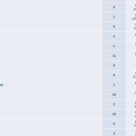
0
p
1
xD
5
b
4
1
11
6
9
O
ka
1
10
2
16
6
D
3