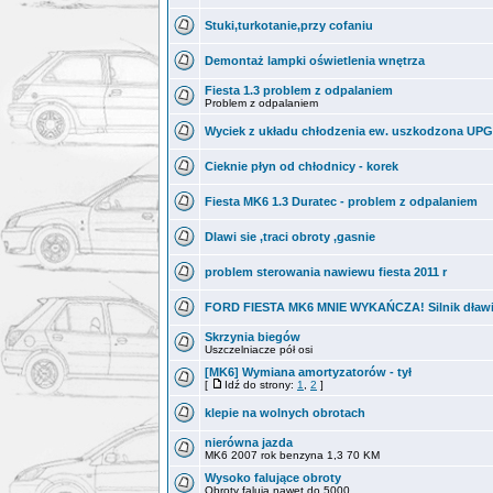
Stuki,turkotanie,przy cofaniu
Demontaż lampki oświetlenia wnętrza
Fiesta 1.3 problem z odpalaniem
Problem z odpalaniem
Wyciek z układu chłodzenia ew. uszkodzona UPG
Cieknie płyn od chłodnicy - korek
Fiesta MK6 1.3 Duratec - problem z odpalaniem
Dlawi sie ,traci obroty ,gasnie
problem sterowania nawiewu fiesta 2011 r
FORD FIESTA MK6 MNIE WYKAŃCZA! Silnik dławi 
Skrzynia biegów
Uszczelniacze pół osi
[MK6] Wymiana amortyzatorów - tył
[
Idź do strony:
1
,
2
]
klepie na wolnych obrotach
nierówna jazda
MK6 2007 rok benzyna 1,3 70 KM
Wysoko falujące obroty
Obroty falują nawet do 5000