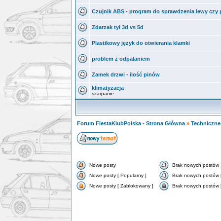
Czujnik ABS - program do sprawdzenia lewy czy
Zdarzak tył 3d vs 5d
Plastikowy język do otwierania klamki
problem z odpalaniem
Zamek drzwi - ilość pinów
klimatyzacja
szarpanie
Forum FiestaKlubPolska - Strona Główna
»
Techniczne 
Nowe posty
Brak nowych postów
Nowe posty [ Popularny ]
Brak nowych postów [
Nowe posty [ Zablokowany ]
Brak nowych postów 