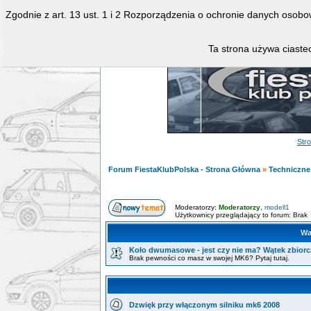
Zgodnie z art. 13 ust. 1 i 2 Rozporządzenia o ochronie danych osob
Ta strona używa ciastec
Str
Forum FiestaKlubPolska - Strona Główna
»
Techniczne 
Moderatorzy:
Moderatorzy
,
modell1
Użytkownicy przeglądający to forum: Brak
Wa
Koło dwumasowe - jest czy nie ma? Wątek zbiorc
Brak pewności co masz w swojej MK6? Pytaj tutaj.
Dzwięk przy włączonym silniku mk6 2008