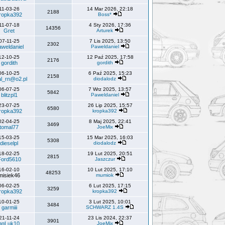
11-03-26
14 Mar 2026, 22:18
2188
ropka392
Boss*
11-07-18
4 Sty 2026, 17:36
14356
Gret
Arturek
07-11-25
7 Lis 2025, 13:50
2302
weldaniel
Paweldaniel
12-10-25
12 Paź 2025, 17:58
2176
gordith
gordith
06-10-25
6 Paź 2025, 15:23
2158
al_rn@o2.pl
diodalodz
06-07-25
7 Wrz 2025, 13:57
5842
blitzpl1
Paweldaniel
23-07-25
26 Lip 2025, 15:57
6580
ropka392
kropka392
02-04-25
8 Maj 2025, 22:41
3469
tomal77
JoeMix
15-03-25
15 Mar 2025, 16:03
5308
dieselpl
diodalodz
18-02-25
19 Lut 2025, 20:51
2815
Ford5610
Jaszczur
16-02-10
10 Lut 2025, 17:10
48253
misiek46
mumiok
06-02-25
6 Lut 2025, 17:15
3259
ropka392
kropka392
10-01-25
3 Lut 2025, 10:01
3484
garmiii
SCHWARZ 1.4S
21-11-24
23 Lis 2024, 22:37
3901
ggLuk10
JoeMix