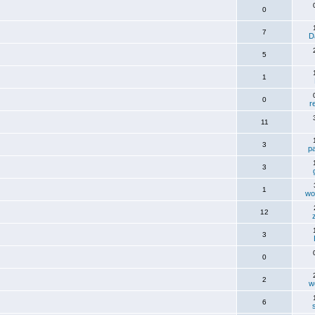
0
7
D
5
1
0
r
11
3
p
3
1
wo
12
3
0
2
w
6