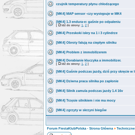
czujnik temperatury płynu chłodzącego
[MK4] MAP sensor -czy występuje w MK4
[MK4] 1.3 endura-e: gaśnie po odpaleniu
[
Idź do strony:
1
,
2
]
[MK4] Przeskoki iskry na 1 i 3 cylindrze
[MK4] Obroty falują na ciepłym silniku
[MK4] Problem z immobilizerem
[MK4] Dorabianie kluczyka a immobilizer.
[
Idź do strony:
1
,
2
]
[MK4] Gaśnie podczas jazdy, dziś przy skręcie w 
[MK4] Dziwna praca silnika po zapłonie
[MK4] Silnik zamula podczas jazdy 1.4 16v
[MK4] Trzęsie silnikiem i nie ma mocy
[MK4] zgrzyty w skrzyni biegów
Forum FiestaKlubPolska - Strona Główna
»
Techniczne 