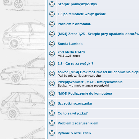
Szarpie pomiędzy2-3tys.
1.3 po remoncie wciąż gaśnie
Problem z obrotami.
[MK4] Zetec 1,25 - Szarpie przy opadaniu obrotów
Sonda Lambda
kod błędu P1479
MK4 1.25 zetec
1.3 - Co to za wężyk ?
solved [MK4] Brak mozliwosci uruchomienia ciepl
Pali bezpiecznik przy rozruchu
Przepływomierz , MAF - umiejscowienie
Szukamy u mnie w aucie przepływki
[MK4] Podłączenie do komputera
Szczotki rozrusznika
Co to za wtyczka?
Problem z rozrusznikiem
Pytanie o rozrusznik