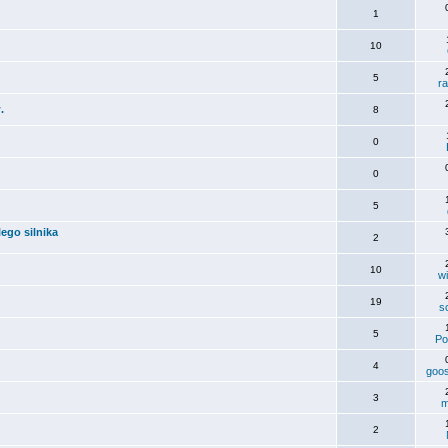
1
10
5
ra
.
8
0
0
5
ego silnika
2
10
w
19
s
5
Po
4
goo
3
m
2