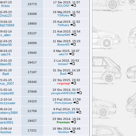
08-07-15
17 Sie 2015, 11:57
15773
Kristo
SOLONY
11-05-15
19 Maj 2015, 11:52
23008
Ona123
TSRules
23-04-15
25 Kwi 2015, 11:52
19900
fal270684
TSRules
26-02-14
21 Kwi 2015, 16:54
23137
x_alien
Motar696
11-03-15
11 Mar 2015, 15:23
16009
Bober95
Bober95
08-03-15
8 Mar 2015, 19:37
15640
wito74
wito74
15-01-15
2 Lut 2015, 20:52
19417
dawo35
brewa7
30-01-15
31 Sty 2015, 14:18
17197
Badi
Badi
21-01-15
22 Sty 2015, 23:32
26440
irus_2007
vegetagt
21-02-14
16 Gru 2014, 01:57
37849
corpion69
peugeot40619tdi
12-10-14
13 Paź 2014, 17:59
24115
nczysuaw
Ponczysuaw
08-10-14
9 Paź 2014, 15:54
21709
seberry2684
gooseberry2684
23-09-14
23 Wrz 2014, 16:24
18427
ario3991
Freeman
15-09-14
16 Wrz 2014, 08:46
17221
Noxirius
Noxirius