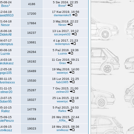
05-08-24
5 Sie 2024, 22:35
4186
Boss*
Boss*
12-04-19
17 Kwi 2019, 16:56
17200
awid9910
damianisko5
21-04-18
3 Maj 2018, 22:22
17884
Nesor
Nesor
16-06-16
13 Lis 2017, 16:12
16237
DidekAll
szczepek32
04-07-17
4 Lip 2017, 21:23
13681
edemptus
redemptus
30-08-16
5 Paź 2016, 19:36
26284
Luznix
Luznix
14-03-16
11 Cze 2016, 09:21
16192
akolukasz
Grax
12-05-16
19 Maj 2016, 14:00
16489
gogo105
wawrzyc
30-11-15
18 Lut 2016, 21:25
15530
lverinexxx
fabi1985
21-11-15
7 Gru 2015, 21:00
25287
zelmer20
zelmer20
13-07-15
25 Lis 2015, 23:18
18327
Bober95
wawrzyc
05-10-15
5 Paź 2015, 16:53
14779
Rafez
Rafez
25-09-15
26 Wrz 2015, 22:44
16084
olePieszo
_KRis_
14-09-15
18 Wrz 2015, 08:36
19023
sm4kosz
sm4kosz