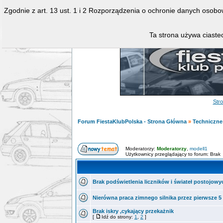
Zgodnie z art. 13 ust. 1 i 2 Rozporządzenia o ochronie danych osob
Ta strona używa ciastec
Str
Forum FiestaKlubPolska - Strona Główna
»
Techniczne 
Moderatorzy:
Moderatorzy
,
modell1
Użytkownicy przeglądający to forum: Brak
Brak podświetlenia liczników i świateł postojowy
Nierówna praca zimnego silnika przez pierwsze 5
Brak iskry ,cykający przekażnik
[
Idź do strony:
1
,
2
]