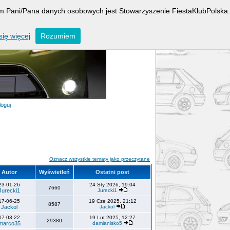
rem Pani/Pana danych osobowych jest Stowarzyszenie FiestaKlubPolska.
ię więcej
Rozumiem
loguj
Oznacz wszystkie tematy jako przeczytane
Autor
Wyświetleń
Ostatni post
23-01-26
24 Sty 2026, 19:04
7660
Jurecki1
Jurecki1
17-06-25
19 Cze 2025, 21:12
8587
Jackol
Jackol
07-03-22
19 Lut 2025, 12:27
29380
marco35
damianisko5