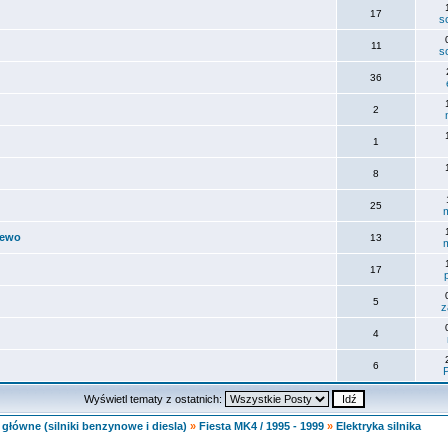
17
s
11
s
36
2
1
8
25
lewo
13
17
p
5
z
4
6
Wyświetl tematy z ostatnich:
główne (silniki benzynowe i diesla)
»
Fiesta MK4 / 1995 - 1999
»
Elektryka silnika