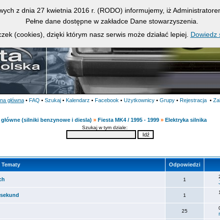
owych z dnia 27 kwietnia 2016 r. (RODO) informujemy, iż Administrato
Pełne dane dostępne w zakładce Dane stowarzyszenia.
zek (cookies), dzięki którym nasz serwis może działać lepiej.
Dowiedz s
ona główna
•
FAQ
•
Szukaj
•
Kalendarz
•
Facebook
•
Użytkownicy
•
Grupy
•
Rejestracja
•
Za
główne (silniki benzynowe i diesla)
»
Fiesta MK4 / 1995 - 1999
»
Elektryka silnika
Szukaj w tym dziale:
Tematy
Odpowiedzi
ch
1
 sekund
1
25