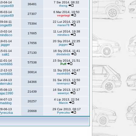
10-04-14
7 Sie 2014, 08:32
36481
corpion69
theng
06-03-14
6 Mar 2014, 19:50
27307
corpion69
vegetagt
29-04-11
22 Lut 2014, 20:15
75394
emgie89
maras78
10-02-14
11 Lut 2014, 19:38
17665
mindisco
mindisco
19-01-14
20 Sty 2014, 22:35
17656
jagger
jagger
15-01-14
16 Sty 2014, 11:41
27130
salit1
diodalodz
11-01-14
15 Sty 2014, 21:51
57538
morth666
Puff
12-12-13
11 Sty 2014, 10:47
30814
morth666
morth666
14-04-13
31 Sie 2013, 13:50
34366
iterrulez
ravenpoz
05-08-13
16 Sie 2013, 15:17
21439
ajac1990
wawrzyc
04-07-13
4 Lip 2013, 22:54
20257
maddog
Marcin
28-06-13
29 Cze 2013, 08:17
20668
Pyreczka
Pyreczka