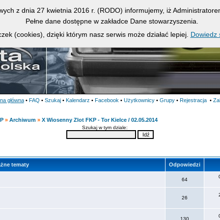
owych z dnia 27 kwietnia 2016 r. (RODO) informujemy, iż Administrato
Pełne dane dostępne w zakładce Dane stowarzyszenia.
zek (cookies), dzięki którym nasz serwis może działać lepiej.
Dowiedz s
ona główna
•
FAQ
•
Szukaj
•
Kalendarz
•
Facebook
•
Użytkownicy
•
Grupy
•
Rejestracja
•
Za
KP
»
Archiwum
»
X Wiosenny Zlot FKP - Tor Kielce / 02.05.2014
Szukaj w tym dziale:
żne tematy
Odpowiedzi
64
26
130