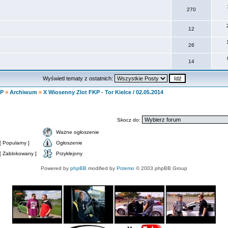
270
12
26
14
Wyświetl tematy z ostatnich:
KP
»
Archiwum
»
X Wiosenny Zlot FKP - Tor Kielce / 02.05.2014
Skocz do:
Ważne ogłoszenie
 Popularny ]
Ogłoszenie
[ Zablokowany ]
Przyklejony
Powered by
phpBB
modified by
Przemo
© 2003 phpBB Group