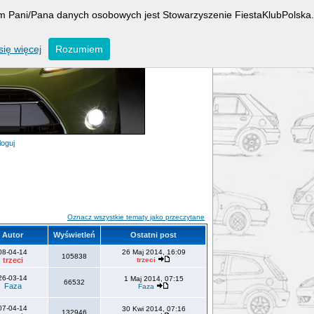
rem Pani/Pana danych osobowych jest Stowarzyszenie FiestaKlubPolska.
ię więcej
Rozumiem
loguj
Oznacz wszystkie tematy jako przeczytane
Autor
Wyświetleń
Ostatni post
08-04-14
26 Maj 2014, 16:09
105838
trzeci
trzeci
26-03-14
1 Maj 2014, 07:15
66532
Faza
Faza
07-04-14
30 Kwi 2014, 07:16
132946