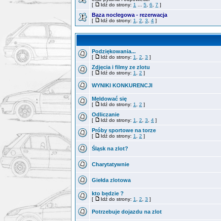
[
Idź do strony:
1
...
5
,
6
,
7
]
Baza noclegowa - rezerwacja
[
Idź do strony:
1
,
2
,
3
,
4
]
Podziękowania...
[
Idź do strony:
1
,
2
,
3
]
Zdjęcia i filmy ze zlotu
[
Idź do strony:
1
,
2
]
WYNIKI KONKURENCJI
Meldować się
[
Idź do strony:
1
,
2
]
Odliczanie
[
Idź do strony:
1
,
2
,
3
,
4
]
Próby sportowe na torze
[
Idź do strony:
1
,
2
]
Śląsk na zlot?
Charytatywnie
Giełda zlotowa
kto będzie ?
[
Idź do strony:
1
,
2
,
3
]
Potrzebuje dojazdu na zlot