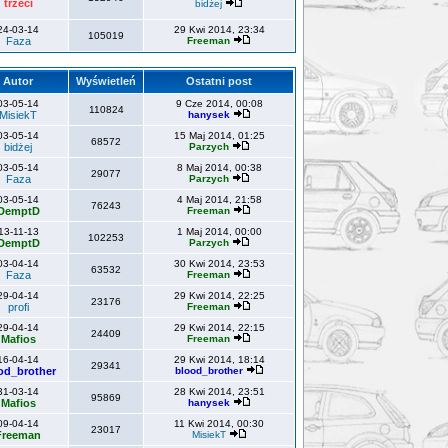
trzeci
bidżej
24-03-14
29 Kwi 2014, 23:34
105019
Faza
Freeman
Autor
Wyświetleń
Ostatni post
03-05-14
9 Cze 2014, 00:08
110824
MisiekT
hanysek
03-05-14
15 Maj 2014, 01:25
68572
bidżej
Parzych
03-05-14
8 Maj 2014, 00:38
29077
Faza
Parzych
03-05-14
4 Maj 2014, 21:58
76243
DemptD
Freeman
13-11-13
1 Maj 2014, 00:00
102253
DemptD
Parzych
03-04-14
30 Kwi 2014, 23:53
63532
Faza
Freeman
29-04-14
29 Kwi 2014, 22:25
23176
profi
Freeman
29-04-14
29 Kwi 2014, 22:15
24409
Mafios
Freeman
16-04-14
29 Kwi 2014, 18:14
29341
od_brother
blood_brother
31-03-14
28 Kwi 2014, 23:51
95869
Mafios
hanysek
09-04-14
11 Kwi 2014, 00:30
23017
Freeman
MisiekT