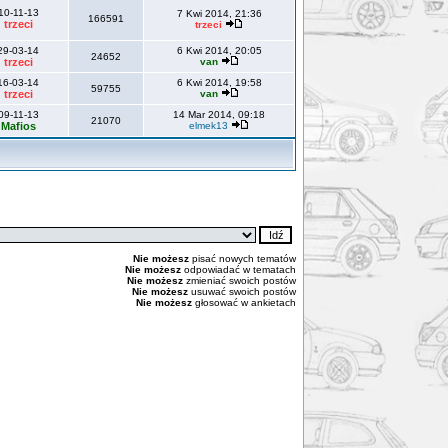
10-11-13
7 Kwi 2014, 21:36
166591
trzeci
trzeci
29-03-14
6 Kwi 2014, 20:05
24652
trzeci
van
16-03-14
6 Kwi 2014, 19:58
59755
trzeci
van
09-11-13
14 Mar 2014, 09:18
21070
Mafios
elmek13
Nie możesz
pisać nowych tematów
Nie możesz
odpowiadać w tematach
Nie możesz
zmieniać swoich postów
Nie możesz
usuwać swoich postów
Nie możesz
głosować w ankietach