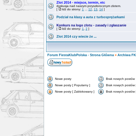
Zlot 2014 - miejsce, termin, etc
dyskusja nad naszym przyszłorocznym zlotem.
[
Idź do strony:
1
...
12
,
13
,
14
]
Podział na klasy a auta z turbosprężarkami
Konkurs na logo zlotu - zasady i zgłaszanie
[
Idź do strony:
1
,
2
]
Zlot 2014 czy wiecie że ...
Forum FiestaKlubPolska - Strona Główna
»
Archiwa F
Nowe posty
Brak nowych postów
Nowe posty [ Popularny ]
Brak nowych postów [
Nowe posty [ Zablokowany ]
Brak nowych postów 