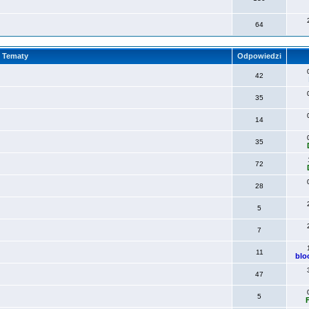
64
Tematy
Odpowiedzi
42
35
14
35
72
28
5
7
11
blo
47
5