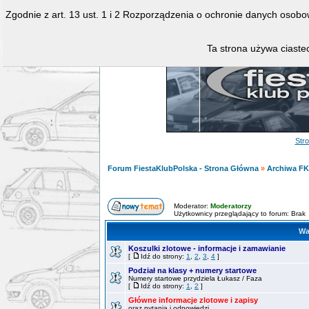
Zgodnie z art. 13 ust. 1 i 2 Rozporządzenia o ochronie danych osob
Ta strona używa ciastec
Str
Forum FiestaKlubPolska - Strona Główna
»
Archiwa F
Moderator:
Moderatorzy
Użytkownicy przeglądający to forum: Brak
Wa
Koszulki zlotowe - informacje i zamawianie
[
Idź do strony:
1
,
2
,
3
,
4
]
Podział na klasy + numery startowe
Numery startowe przydziela Łukasz / Faza
[
Idź do strony:
1
,
2
]
Główne informacje zlotowe i zapisy
oraz pytania i odpowiedzi