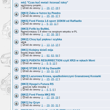
mk1 "Czas kuć metal i krzesać iskry"
spóźniony projekt...
[
Idź do strony:
1
...
26
,
27
,
28
]
[MK3] Żaba w futrze by Peedro
[
Idź do strony:
1
...
35
,
36
,
37
]
[MK5] Ford Fiesta 1.6 sport 103KM od Raffaello
[
Idź do strony:
1
...
9
,
10
,
11
]
[MK3] Fofik by BuMeL
Najmocniejszy 1.8 silver na seryjnym wtrysku w PL
[
Idź do strony:
1
...
37
,
38
,
39
]
[MK2] Chcę być piękna i szybka
silnik
[
Idź do strony:
1
...
13
,
14
,
15
]
[MK1] Kolejny dzień mija
kropla drąży skałe
[
Idź do strony:
1
...
82
,
83
,
84
]
[MK3] PUENTA RESURRECTION czyli XR2i w rękach Moni
[
Idź do strony:
1
...
8
,
9
,
10
]
[MK4] ST200 2,5 V6 by Daras84
[
Idź do strony:
1
...
10
,
11
,
12
]
[MK3] Lazurowa Krowa, spadkobierczyni Granatowej Kosiarki
[
Idź do strony:
1
...
25
,
26
,
27
]
[MK3] Hyuga's Futura RS
...jeszcze tylko troszkę :)
[
Idź do strony:
1
...
4
,
5
,
6
]
[MK2] Ford Fiesta MK2 RS
[
Idź do strony:
1
...
27
,
28
,
29
]
[MK1] by Qzyn
[
Idź do strony:
1
...
29
,
30
,
31
]