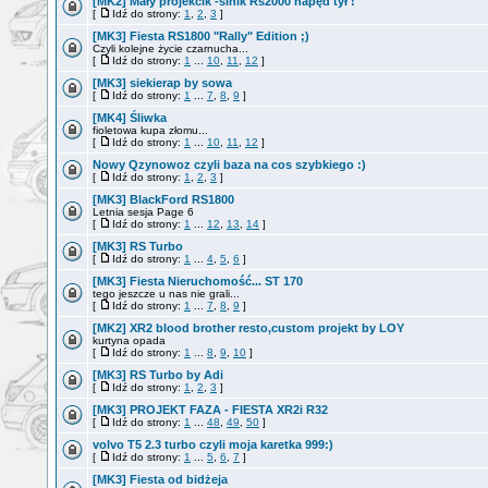
[MK2] Mały projekcik -sinik Rs2000 napęd tył !
[
Idź do strony:
1
,
2
,
3
]
[MK3] Fiesta RS1800 "Rally" Edition ;)
Czyli kolejne życie czarnucha...
[
Idź do strony:
1
...
10
,
11
,
12
]
[MK3] siekierap by sowa
[
Idź do strony:
1
...
7
,
8
,
9
]
[MK4] Śliwka
fioletowa kupa złomu...
[
Idź do strony:
1
...
10
,
11
,
12
]
Nowy Qzynowoz czyli baza na cos szybkiego :)
[
Idź do strony:
1
,
2
,
3
]
[MK3] BlackFord RS1800
Letnia sesja Page 6
[
Idź do strony:
1
...
12
,
13
,
14
]
[MK3] RS Turbo
[
Idź do strony:
1
...
4
,
5
,
6
]
[MK3] Fiesta Nieruchomość... ST 170
tego jeszcze u nas nie grali...
[
Idź do strony:
1
...
7
,
8
,
9
]
[MK2] XR2 blood brother resto,custom projekt by LOY
kurtyna opada
[
Idź do strony:
1
...
8
,
9
,
10
]
[MK3] RS Turbo by Adi
[
Idź do strony:
1
,
2
,
3
]
[MK3] PROJEKT FAZA - FIESTA XR2i R32
[
Idź do strony:
1
...
48
,
49
,
50
]
volvo T5 2.3 turbo czyli moja karetka 999:)
[
Idź do strony:
1
...
5
,
6
,
7
]
[MK3] Fiesta od bidżeja