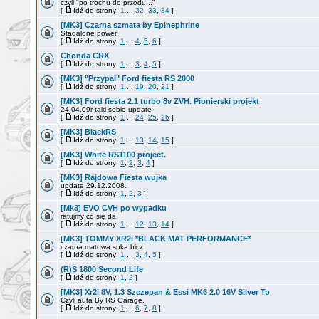
czyli "po trochu do przodu..."
[
Idź do strony:
1
...
32
,
33
,
34
]
[MK3] Czarna szmata by Epinephrine
Stadalone power.
[
Idź do strony:
1
...
4
,
5
,
6
]
Chonda CRX
[
Idź do strony:
1
...
3
,
4
,
5
]
[MK3] "Przypal" Ford fiesta RS 2000
[
Idź do strony:
1
...
19
,
20
,
21
]
[MK3] Ford fiesta 2.1 turbo 8v ZVH. Pionierski projekt
24.04.09r taki sobie update
[
Idź do strony:
1
...
24
,
25
,
26
]
[MK3] BlackRS
[
Idź do strony:
1
...
13
,
14
,
15
]
[MK3] White RS1100 project.
[
Idź do strony:
1
,
2
,
3
,
4
]
[MK3] Rajdowa Fiesta wujka
update 29.12.2008.
[
Idź do strony:
1
,
2
,
3
]
[Mk3] EVO CVH po wypadku
ratujmy co się da
[
Idź do strony:
1
...
12
,
13
,
14
]
[MK3] TOMMY XR2i *BLACK MAT PERFORMANCE*
czarna matowa suka bicz
[
Idź do strony:
1
...
3
,
4
,
5
]
(R)S 1800 Second Life
[
Idź do strony:
1
,
2
]
[MK3] Xr2i 8V, 1.3 Szczepan & Essi MK6 2.0 16V Silver To
Czyli auta By RS Garage.
[
Idź do strony:
1
...
6
,
7
,
8
]