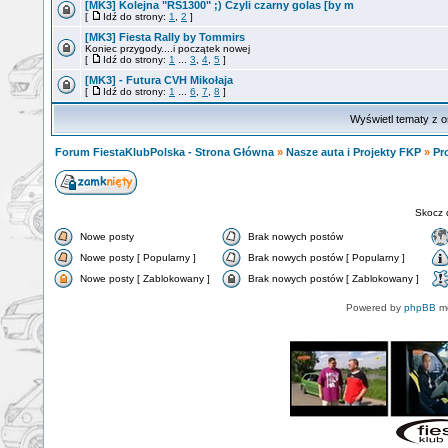
[MK3] Kolejna "RS1300" ;) Czyli czarny golas [by m
[
Idź do strony:
1
,
2
]
[MK3] Fiesta Rally by Tommirs
Koniec przygody....i początek nowej
[
Idź do strony:
1
...
3
,
4
,
5
]
[MK3] - Futura CVH Mikołaja
[
Idź do strony:
1
...
6
,
7
,
8
]
Wyświetl tematy z o
Forum FiestaKlubPolska - Strona Główna
»
Nasze auta i Projekty FKP
»
Pr
Skocz 
Nowe posty
Brak nowych postów
Nowe posty [ Popularny ]
Brak nowych postów [ Popularny ]
Nowe posty [ Zablokowany ]
Brak nowych postów [ Zablokowany ]
Powered by
phpBB
mo