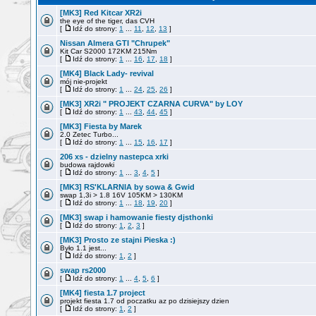
[MK3] Red Kitcar XR2i
the eye of the tiger, das CVH
[
Idź do strony:
1
...
11
,
12
,
13
]
Nissan Almera GTI "Chrupek"
Kit Car S2000 172KM 215Nm
[
Idź do strony:
1
...
16
,
17
,
18
]
[MK4] Black Lady- revival
mój nie-projekt
[
Idź do strony:
1
...
24
,
25
,
26
]
[MK3] XR2i " PROJEKT CZARNA CURVA" by LOY
[
Idź do strony:
1
...
43
,
44
,
45
]
[MK3] Fiesta by Marek
2.0 Zetec Turbo...
[
Idź do strony:
1
...
15
,
16
,
17
]
206 xs - dzielny nastepca xrki
budowa rajdowki
[
Idź do strony:
1
...
3
,
4
,
5
]
[MK3] RS'KLARNIA by sowa & Gwid
swap 1,3i > 1.8 16V 105KM > 130KM
[
Idź do strony:
1
...
18
,
19
,
20
]
[MK3] swap i hamowanie fiesty djsthonki
[
Idź do strony:
1
,
2
,
3
]
[MK3] Prosto ze stajni Pieska :)
Było 1.1 jest...
[
Idź do strony:
1
,
2
]
swap rs2000
[
Idź do strony:
1
...
4
,
5
,
6
]
[MK4] fiesta 1.7 project
projekt fiesta 1.7 od poczatku az po dzisiejszy dzien
[
Idź do strony:
1
,
2
]