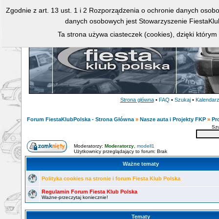
Zgodnie z art. 13 ust. 1 i 2 Rozporządzenia o ochronie danych osob
danych osobowych jest Stowarzyszenie FiestaKlu
Ta strona używa ciasteczek (cookies), dzięki którym
Strona główna
•
FAQ
•
Szukaj
•
Kalendar
Forum FiestaKlubPolska - Strona Główna
»
Nasze auta i Projekty FKP
»
Pr
Sz
Moderatorzy:
Moderatorzy
,
modell1
Użytkownicy przeglądający to forum: Brak
Ważne tematy
Polityka cookies na stronie i forum Fiesta Klub Polska
Regulamin Forum Fiesta Klub Polska
Ważne-przeczytaj koniecznie!
Tematy