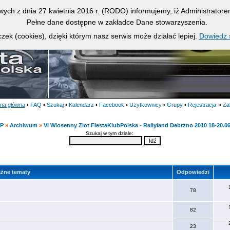
owych z dnia 27 kwietnia 2016 r. (RODO) informujemy, iż Administrato
Pełne dane dostępne w zakładce Dane stowarzyszenia.
zek (cookies), dzięki którym nasz serwis może działać lepiej.
Dowiedz s
ona główna
•
FAQ
•
Szukaj
•
Kalendarz
•
Facebook
•
Użytkownicy
•
Grupy
•
Rejestracja
•
Za
KP
»
Archiwum
»
VI Wiosenny Zlot FiestaKlubPolska - Rallyland Debrzno 2010 18-20.0
Szukaj w tym dziale:
żne tematy
Odpowiedzi
78
82
23