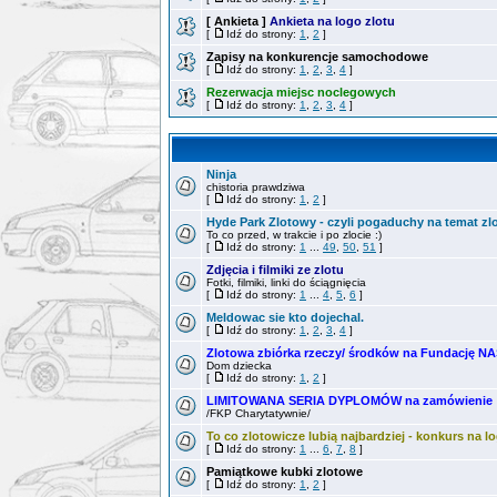
[ Ankieta ]
Ankieta na logo zlotu
[
Idź do strony:
1
,
2
]
Zapisy na konkurencje samochodowe
[
Idź do strony:
1
,
2
,
3
,
4
]
Rezerwacja miejsc noclegowych
[
Idź do strony:
1
,
2
,
3
,
4
]
Ninja
chistoria prawdziwa
[
Idź do strony:
1
,
2
]
Hyde Park Zlotowy - czyli pogaduchy na temat zl
To co przed, w trakcie i po zlocie :)
[
Idź do strony:
1
...
49
,
50
,
51
]
Zdjęcia i filmiki ze zlotu
Fotki, filmiki, linki do ściągnięcia
[
Idź do strony:
1
...
4
,
5
,
6
]
Meldowac sie kto dojechal.
[
Idź do strony:
1
,
2
,
3
,
4
]
Zlotowa zbiórka rzeczy/ środków na Fundację 
Dom dziecka
[
Idź do strony:
1
,
2
]
LIMITOWANA SERIA DYPLOMÓW na zamówienie
/FKP Charytatywnie/
To co zlotowicze lubią najbardziej - konkurs na lo
[
Idź do strony:
1
...
6
,
7
,
8
]
Pamiątkowe kubki zlotowe
[
Idź do strony:
1
,
2
]