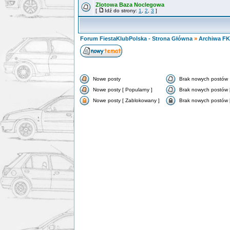
Zlotowa Baza Noclegowa
[
Idź do strony:
1
,
2
,
3
]
Forum FiestaKlubPolska - Strona Główna
»
Archiwa F
Nowe posty
Brak nowych postów
Nowe posty [ Popularny ]
Brak nowych postów [
Nowe posty [ Zablokowany ]
Brak nowych postów 