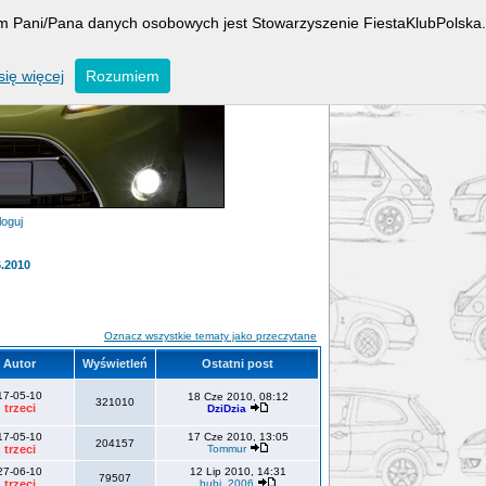
rem Pani/Pana danych osobowych jest Stowarzyszenie FiestaKlubPolska.
ię więcej
Rozumiem
loguj
6.2010
Oznacz wszystkie tematy jako przeczytane
Autor
Wyświetleń
Ostatni post
17-05-10
18 Cze 2010, 08:12
321010
trzeci
DziDzia
17-05-10
17 Cze 2010, 13:05
204157
trzeci
Tommur
27-06-10
12 Lip 2010, 14:31
79507
trzeci
hubi_2006