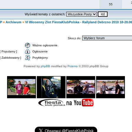
55
Wyświetl tematy z ostatnich:
KP
»
Archiwum
»
VI Wiosenny Zlot FiestaKlubPolska - Rallyland Debrzno 2010 18-20.0
Skocz do:
Ważne ogłoszenie
 Popularny ]
Ogłoszenie
[ Zablokowany ]
Przyklejony
Powered by
phpBB
modified by
Przemo
© 2003 phpBB Group