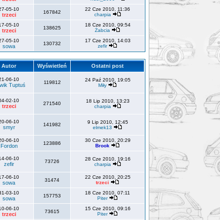
27-05-10
22 Cze 2010, 11:36
167842
trzeci
charpia
17-05-10
18 Cze 2010, 09:54
138625
trzeci
Żabcia
27-05-10
17 Cze 2010, 14:03
130732
sowa
zefir
Autor
Wyświetleń
Ostatni post
21-06-10
24 Paź 2010, 19:05
119812
wik Tuptuś
Miły
04-02-10
18 Lip 2010, 13:23
271540
trzeci
charpia
20-06-10
9 Lip 2010, 12:45
141982
smyr
elmek13
20-06-10
30 Cze 2010, 20:29
123886
Fordon
Brook
14-06-10
28 Cze 2010, 19:16
73726
zefir
charpia
17-06-10
22 Cze 2010, 20:25
31474
sowa
trzeci
31-03-10
18 Cze 2010, 07:11
157753
sowa
Piter
10-06-10
15 Cze 2010, 09:16
73615
trzeci
Piter