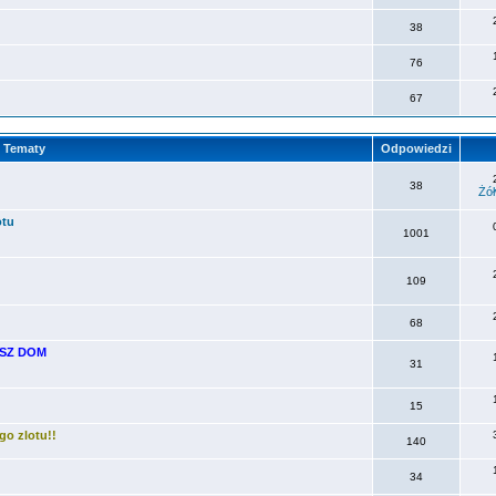
38
76
67
Tematy
Odpowiedzi
38
Żół
otu
1001
109
68
NASZ DOM
31
15
go zlotu!!
140
34