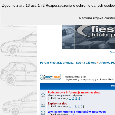
Zgodnie z art. 13 ust. 1 i 2 Rozporządzenia o ochronie danych osob
Ta strona używa ciastec
Str
Forum FiestaKlubPolska - Strona Główna
»
Archiwa F
Moderatorzy: Brak
Użytkownicy przeglądający to forum: Brak
Wa
Podstawowe informacje na temat zlotu
Miejsce na pytania i odpowiedzi
[
Idź do strony:
1
,
2
,
3
,
4
]
Zapisy na zlot
[
Idź do strony:
1
...
3
,
4
,
5
]
Wyniki konkurencji i konkursów zlotowych
[
Idź do strony:
1
,
2
]