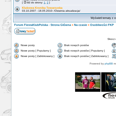
[
Idź do strony:
1
,
2
]
Klubowa Kronika Towarzyska
03.10.2007 - 18.05.2010- /Ostatnia aktualizacja/
Wyświetl tematy z o
Forum FiestaKlubPolska - Strona Główna
»
Na czasie
»
Osobliwości FKP
Skocz 
Nowe posty
Brak nowych postów
Nowe posty [ Popularny ]
Brak nowych postów [ Popularny ]
Nowe posty [ Zablokowany ]
Brak nowych postów [ Zablokowany ]
Powered by
phpBB
mo