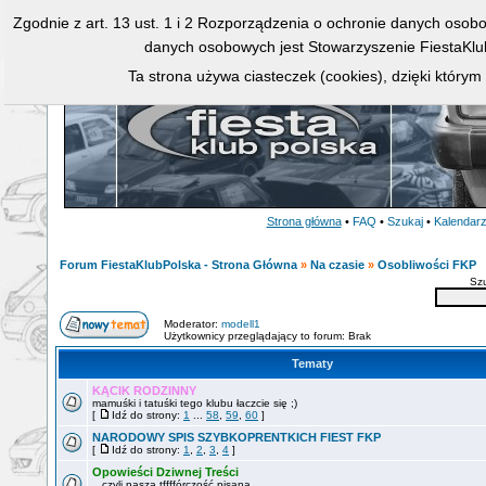
Zgodnie z art. 13 ust. 1 i 2 Rozporządzenia o ochronie danych osob
danych osobowych jest Stowarzyszenie FiestaKlu
Ta strona używa ciasteczek (cookies), dzięki którym
Strona główna
•
FAQ
•
Szukaj
•
Kalendar
Forum FiestaKlubPolska - Strona Główna
»
Na czasie
»
Osobliwości FKP
Sz
Moderator:
modell1
Użytkownicy przeglądający to forum: Brak
Tematy
KĄCIK RODZINNY
mamuśki i tatuśki tego klubu łaczcie się ;)
[
Idź do strony:
1
...
58
,
59
,
60
]
NARODOWY SPIS SZYBKOPRENTKICH FIEST FKP
[
Idź do strony:
1
,
2
,
3
,
4
]
Opowieści Dziwnej Treści
...czyli nasza tffffórczość pisana