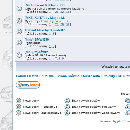
[MK4] Escort RS Turbo EFI
turbo na pełnej elektronice wtrysku i zapłonu
[
Idź do strony:
1
...
21
,
22
,
23
]
[MK3] K.I.T.T. by Magda M.
My car, my choice, my pride... :D
[
Idź do strony:
1
...
28
,
29
,
30
]
Trabant Maxi by Speedo87
[
Idź do strony:
1
,
2
]
[Inny] BMW E30
Popierdułka
[
Idź do strony:
1
,
2
]
[MK3] rajdówka
update 01 10 09 nowe klamoty
[
Idź do strony:
1
...
7
,
8
,
9
]
Wyświetl tematy z o
Forum FiestaKlubPolska - Strona Główna
»
Nasze auta i Projekty FKP
»
Pr
Skocz 
Nowe posty
Brak nowych postów
Nowe posty [ Popularny ]
Brak nowych postów [ Popularny ]
Nowe posty [ Zablokowany ]
Brak nowych postów [ Zablokowany ]
Powered by
phpBB
mo