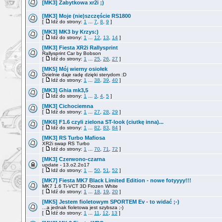
[MK3] Zabytkowa xr2i ;)
[MK3] Moje (nie)szczęście RS1800
[
Idź do strony:
1
...
7
,
8
,
9
]
[MK3] MK3 by Krzys:)
[
Idź do strony:
1
...
12
,
13
,
14
]
[MK3] Fiesta XR2i Rallysprint
Rallysprint Car by Bobson
[
Idź do strony:
1
...
25
,
26
,
27
]
[MK5] Mój wierny osiołek
Dzielnie daje radę dzięki sterydom :D
[
Idź do strony:
1
...
38
,
39
,
40
]
[MK3] Ghia mk3,5
[
Idź do strony:
1
...
3
,
4
,
5
]
[MK3] Cichociemna
[
Idź do strony:
1
...
27
,
28
,
29
]
[MK6] F1.6 czyli zielona ST-look (ciutkę inna)...
[
Idź do strony:
1
...
82
,
83
,
84
]
[MK3] RS Turbo Mafiosa
XR2i swap RS Turbo
[
Idź do strony:
1
...
70
,
71
,
72
]
[MK3] Czerwono-czarna
update - 13.o2.2o17
[
Idź do strony:
1
...
50
,
51
,
52
]
[MK7] Fiesta MK7 Black Limited Edition - nowe fotyyyy!!!
MK7 1.6 Ti-VCT 3D Frozen White
[
Idź do strony:
1
...
18
,
19
,
20
]
[MK5] Jestem fioletowym SPORTEM Ev - to widać ;-)
...a jednak fioletowa jest szybsza ;-)
[
Idź do strony:
1
...
11
,
12
,
13
]