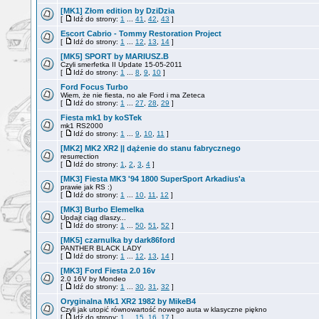
[MK1] Złom edition by DziDzia
[
Idź do strony:
1
...
41
,
42
,
43
]
Escort Cabrio - Tommy Restoration Project
[
Idź do strony:
1
...
12
,
13
,
14
]
[MK5] SPORT by MARIUSZ.B
Czyli smerfetka II Update 15-05-2011
[
Idź do strony:
1
...
8
,
9
,
10
]
Ford Focus Turbo
Wiem, że nie fiesta, no ale Ford i ma Zeteca
[
Idź do strony:
1
...
27
,
28
,
29
]
Fiesta mk1 by koSTek
mk1 RS2000
[
Idź do strony:
1
...
9
,
10
,
11
]
[MK2] MK2 XR2 || dążenie do stanu fabrycznego
resurrection
[
Idź do strony:
1
,
2
,
3
,
4
]
[MK3] Fiesta MK3 '94 1800 SuperSport Arkadius'a
prawie jak RS :)
[
Idź do strony:
1
...
10
,
11
,
12
]
[MK3] Burbo Elemelka
Updajt ciąg dlaszy...
[
Idź do strony:
1
...
50
,
51
,
52
]
[MK5] czarnulka by dark86ford
PANTHER BLACK LADY
[
Idź do strony:
1
...
12
,
13
,
14
]
[MK3] Ford Fiesta 2.0 16v
2.0 16V by Mondeo
[
Idź do strony:
1
...
30
,
31
,
32
]
Oryginalna Mk1 XR2 1982 by MikeB4
Czyli jak utopić równowartość nowego auta w klasyczne piękno
[
Idź do strony:
1
...
15
,
16
,
17
]