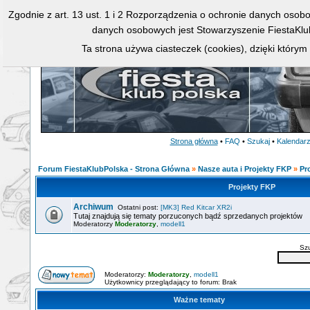
Zgodnie z art. 13 ust. 1 i 2 Rozporządzenia o ochronie danych osob
danych osobowych jest Stowarzyszenie FiestaKlu
Ta strona używa ciasteczek (cookies), dzięki którym
Strona główna
•
FAQ
•
Szukaj
•
Kalendar
Forum FiestaKlubPolska - Strona Główna
»
Nasze auta i Projekty FKP
»
Pr
Projekty FKP
Archiwum
Ostatni post:
[MK3] Red Kitcar XR2i
Tutaj znajdują się tematy porzuconych bądź sprzedanych projektów
Moderatorzy
Moderatorzy
,
modell1
Sz
Moderatorzy:
Moderatorzy
,
modell1
Użytkownicy przeglądający to forum: Brak
Ważne tematy