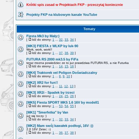
Krótki spis zasad w Projektach FKP - przeczytaj koniecznie
Projekty FKP na klubowym kanale YouTube
Tematy
Fiesta Mk3 by Mały:)
[
Idź do strony:
1
...
32
,
33
,
34
]
[MK3] FIESTA z WLKP by luk-90
Work, work, work!!
[
Idź do strony:
1
...
37
,
38
,
39
]
FUTURA RS 2000 mk3.5 by FiFa
teraz mozna powiedziec ze to juz prawdziwa FUTURA RS, a nie Futurka
[
Idź do strony:
1
...
14
,
15
,
16
]
[MK4] Traktorek vel Poligon Doświadczalny
[
Idź do strony:
1
...
8
,
9
,
10
]
[MK2] XR2 for fun!!
[
Idź do strony:
1
...
11
,
12
,
13
]
[MK3] XR2i - Spadek by trzeci
[
Idź do strony:
1
...
24
,
25
,
26
]
[MK5] Fiesta SPORT MK5 1.6 16V by modell1
[
Idź do strony:
1
...
53
,
54
,
55
]
[MK1] "Smerfetka" by Van
już się toczy :)
[
Idź do strony:
1
...
32
,
33
,
34
]
[MK2] Mam swój kawałek podłogi, 16V :))
2.0 16V Zetec :-)
[
Idź do strony:
1
...
36
,
37
,
38
]