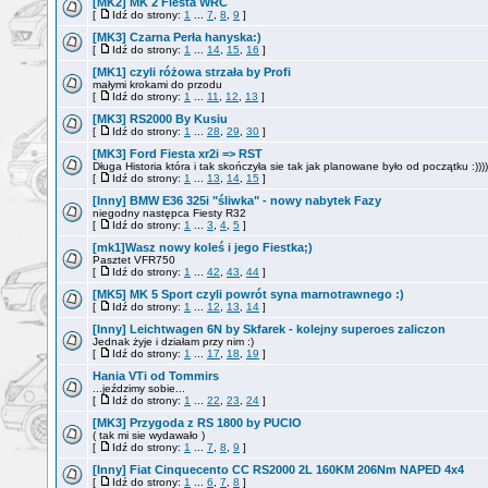
[MK2] MK 2 Fiesta WRC
[
Idź do strony:
1
...
7
,
8
,
9
]
[MK3] Czarna Perła hanyska:)
[
Idź do strony:
1
...
14
,
15
,
16
]
[MK1] czyli różowa strzała by Profi
małymi krokami do przodu
[
Idź do strony:
1
...
11
,
12
,
13
]
[MK3] RS2000 By Kusiu
[
Idź do strony:
1
...
28
,
29
,
30
]
[MK3] Ford Fiesta xr2i => RST
Długa Historia która i tak skończyła sie tak jak planowane było od początku :))))
[
Idź do strony:
1
...
13
,
14
,
15
]
[Inny] BMW E36 325i "śliwka" - nowy nabytek Fazy
niegodny następca Fiesty R32
[
Idź do strony:
1
...
3
,
4
,
5
]
[mk1]Wasz nowy koleś i jego Fiestka;)
Pasztet VFR750
[
Idź do strony:
1
...
42
,
43
,
44
]
[MK5] MK 5 Sport czyli powrót syna marnotrawnego :)
[
Idź do strony:
1
...
12
,
13
,
14
]
[Inny] Leichtwagen 6N by Skfarek - kolejny superoes zaliczon
Jednak żyje i działam przy nim :)
[
Idź do strony:
1
...
17
,
18
,
19
]
Hania VTi od Tommirs
...jeździmy sobie...
[
Idź do strony:
1
...
22
,
23
,
24
]
[MK3] Przygoda z RS 1800 by PUCIO
( tak mi sie wydawało )
[
Idź do strony:
1
...
7
,
8
,
9
]
[Inny] Fiat Cinquecento CC RS2000 2L 160KM 206Nm NAPED 4x4
[
Idź do strony:
1
...
6
,
7
,
8
]