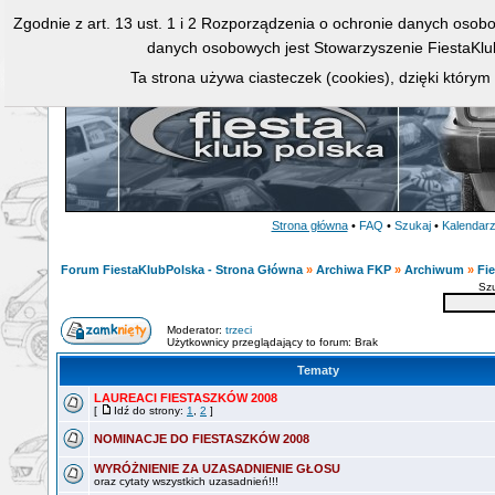
Zgodnie z art. 13 ust. 1 i 2 Rozporządzenia o ochronie danych osob
danych osobowych jest Stowarzyszenie FiestaKlu
Ta strona używa ciasteczek (cookies), dzięki którym
Strona główna
•
FAQ
•
Szukaj
•
Kalendar
Forum FiestaKlubPolska - Strona Główna
»
Archiwa FKP
»
Archiwum
»
Fie
Sz
Moderator:
trzeci
Użytkownicy przeglądający to forum: Brak
Tematy
LAUREACI FIESTASZKÓW 2008
[
Idź do strony:
1
,
2
]
NOMINACJE DO FIESTASZKÓW 2008
WYRÓŻNIENIE ZA UZASADNIENIE GŁOSU
oraz cytaty wszystkich uzasadnień!!!