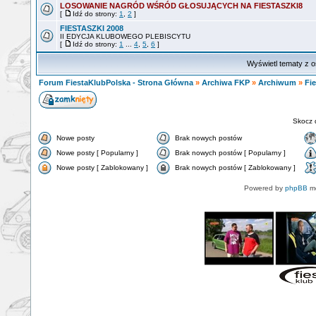
LOSOWANIE NAGRÓD WŚRÓD GŁOSUJĄCYCH NA FIESTASZKI8
[
Idź do strony:
1
,
2
]
FIESTASZKI 2008
II EDYCJA KLUBOWEGO PLEBISCYTU
[
Idź do strony:
1
...
4
,
5
,
6
]
Wyświetl tematy z o
Forum FiestaKlubPolska - Strona Główna
»
Archiwa FKP
»
Archiwum
»
Fie
Skocz 
Nowe posty
Brak nowych postów
Nowe posty [ Popularny ]
Brak nowych postów [ Popularny ]
Nowe posty [ Zablokowany ]
Brak nowych postów [ Zablokowany ]
Powered by
phpBB
mo