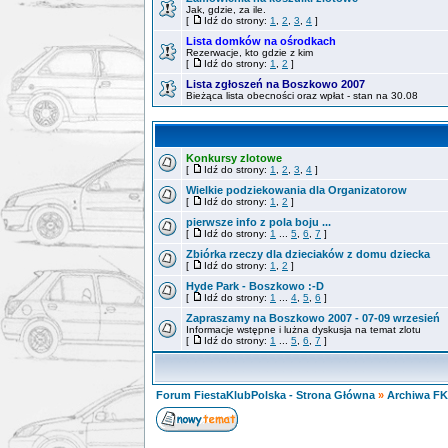
Jak, gdzie, za ile.
[
Idź do strony:
1
,
2
,
3
,
4
]
Lista domków na ośrodkach
Rezerwacje, kto gdzie z kim
[
Idź do strony:
1
,
2
]
Lista zgłoszeń na Boszkowo 2007
Bieżąca lista obecności oraz wpłat - stan na 30.08
Konkursy zlotowe
[
Idź do strony:
1
,
2
,
3
,
4
]
Wielkie podziekowania dla Organizatorow
[
Idź do strony:
1
,
2
]
pierwsze info z pola boju ...
[
Idź do strony:
1
...
5
,
6
,
7
]
Zbiórka rzeczy dla dzieciaków z domu dziecka
[
Idź do strony:
1
,
2
]
Hyde Park - Boszkowo :-D
[
Idź do strony:
1
...
4
,
5
,
6
]
Zapraszamy na Boszkowo 2007 - 07-09 wrzesień
Informacje wstępne i lużna dyskusja na temat zlotu
[
Idź do strony:
1
...
5
,
6
,
7
]
Forum FiestaKlubPolska - Strona Główna
»
Archiwa F