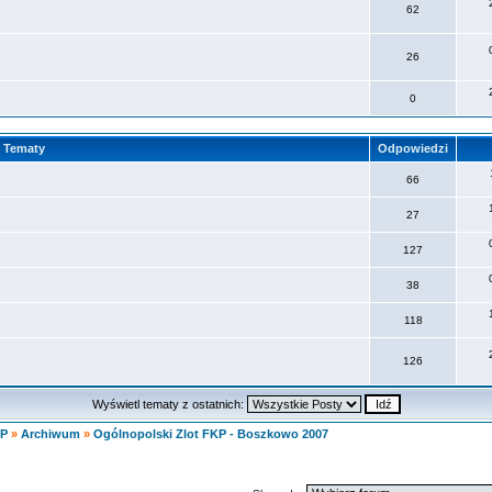
62
26
0
Tematy
Odpowiedzi
66
27
127
38
118
126
Wyświetl tematy z ostatnich:
KP
»
Archiwum
»
Ogólnopolski Zlot FKP - Boszkowo 2007