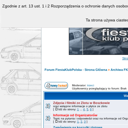
Zgodnie z art. 13 ust. 1 i 2 Rozporządzenia o ochronie danych osob
Ta strona używa ciastec
Str
Forum FiestaKlubPolska - Strona Główna
»
Archiwa F
Moderator:
trzeci
Użytkownicy przeglądający to forum: Brak
Wa
Zdjęcia i filmiki ze Zlotu w Boszkowie
oraz wstępne informacje o płytce ze zlotu
[
Idź do strony:
1
...
4
,
5
,
6
]
Informacje od Organizatorów
Topic na pytania i odpowiedzi oraz na informacje od Org
[
Idź do strony:
1
,
2
,
3
]
Zamówienia na koszulki zlotowe