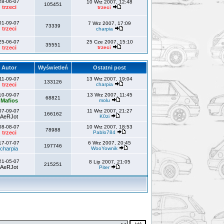
28-06-07
10 Wrz 2007, 12:48
105451
trzeci
trzeci
01-09-07
7 Wrz 2007, 17:09
73339
trzeci
charpia
25-06-07
25 Cze 2007, 15:10
35551
trzeci
trzeci
Autor
Wyświetleń
Ostatni post
11-09-07
13 Wrz 2007, 19:04
133126
trzeci
charpia
10-09-07
13 Wrz 2007, 11:45
68821
Mafios
molu
07-09-07
11 Wrz 2007, 21:27
166162
AeRJot
K0zi
08-08-07
10 Wrz 2007, 18:53
78988
trzeci
Pablo784
17-07-07
6 Wrz 2007, 20:45
197746
charpia
WooYownik
21-05-07
8 Lip 2007, 21:05
215251
AeRJot
Piter