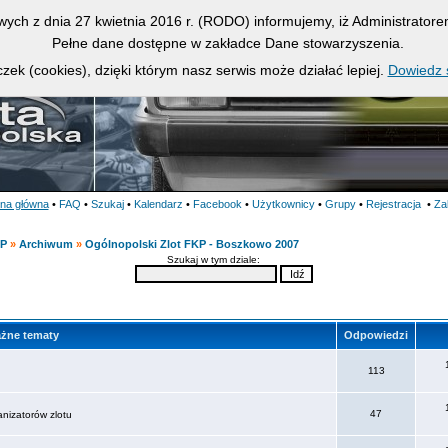
owych z dnia 27 kwietnia 2016 r. (RODO) informujemy, iż Administrato
Pełne dane dostępne w zakładce Dane stowarzyszenia.
zek (cookies), dzięki którym nasz serwis może działać lepiej.
Dowiedz s
ona główna
•
FAQ
•
Szukaj
•
Kalendarz
•
Facebook
•
Użytkownicy
•
Grupy
•
Rejestracja
•
Za
KP
»
Archiwum
»
Ogólnopolski Zlot FKP - Boszkowo 2007
Szukaj w tym dziale:
żne tematy
Odpowiedzi
113
47
anizatorów zlotu