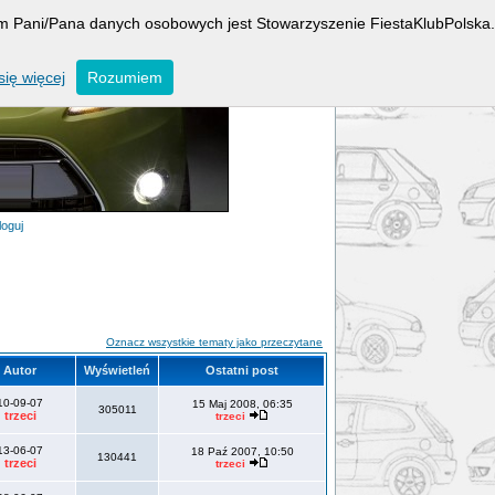
rem Pani/Pana danych osobowych jest Stowarzyszenie FiestaKlubPolska.
ię więcej
Rozumiem
loguj
Oznacz wszystkie tematy jako przeczytane
Autor
Wyświetleń
Ostatni post
10-09-07
15 Maj 2008, 06:35
305011
trzeci
trzeci
13-06-07
18 Paź 2007, 10:50
130441
trzeci
trzeci