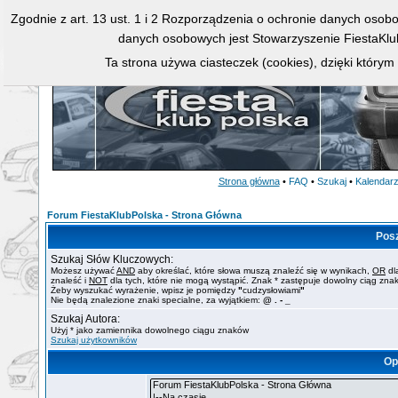
Zgodnie z art. 13 ust. 1 i 2 Rozporządzenia o ochronie danych osob
danych osobowych jest Stowarzyszenie FiestaKlu
Ta strona używa ciasteczek (cookies), dzięki którym
Strona główna
•
FAQ
•
Szukaj
•
Kalendar
Forum FiestaKlubPolska - Strona Główna
Pos
Szukaj Słów Kluczowych:
Możesz używać
AND
aby określać, które słowa muszą znaleźć się w wynikach,
OR
dl
znaleść i
NOT
dla tych, które nie mogą wystąpić. Znak * zastępuje dowolny ciąg zna
Żeby wyszukać wyrażenie, wpisz je pomiędzy
"
cudzysłowiami
"
Nie będą znalezione znaki specialne, za wyjątkiem:
@ . - _
Szukaj Autora:
Użyj * jako zamiennika dowolnego ciągu znaków
Szukaj użytkowników
Op