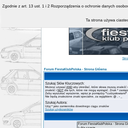
Zgodnie z art. 13 ust. 1 i 2 Rozporządzenia o ochronie danych osob
Ta strona używa ciastec
Str
Forum FiestaKlubPolska - Strona Główna
Szukaj Słów Kluczowych:
Możesz używać
AND
aby określać, które słowa muszą znaleźć 
znaleść i
NOT
dla tych, które nie mogą wystąpić. Znak * zastę
Żeby wyszukać wyrażenie, wpisz je pomiędzy
"
cudzysłowiami
"
Nie będą znalezione znaki specialne, za wyjątkiem:
@ . - _
Szukaj Autora:
Użyj * jako zamiennika dowolnego ciągu znaków
Szukaj użytkowników