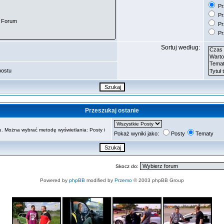
Prz
Pr
Pr
Pr
Sortuj według:
postu
Przeszukaj ostanie
. Można wybrać metodę wyświetlania: Posty i
Pokaż wyniki jako:
Posty
Tematy
Skocz do:
Powered by
phpBB
modified by
Przemo
© 2003 phpBB Group