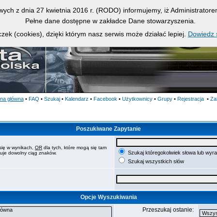
owych z dnia 27 kwietnia 2016 r. (RODO) informujemy, iż Administrato
Pełne dane dostępne w zakładce Dane stowarzyszenia.
zek (cookies), dzięki którym nasz serwis może działać lepiej.
Dowiedz s
ona główna
•
FAQ
•
Szukaj
•
Kalendarz
•
Facebook
•
Użytkownicy
•
Grupy
•
Rejestracja
•
Za
Poszukiwane Zapytanie
się w wynikach,
OR
dla tych, które mogą się tam
Szukaj któregokolwiek słowa lub wyr
puje dowolny ciąg znaków.
Szukaj wszystkich słów
Opcje Wyszukiwania
Przeszukaj ostanie: