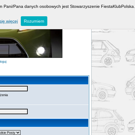
rem Pani/Pana danych osobowych jest Stowarzyszenie FiestaKlubPolska.
ię więcej
Rozumiem
loguj
ażenia