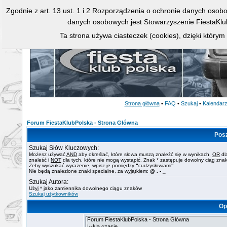
Zgodnie z art. 13 ust. 1 i 2 Rozporządzenia o ochronie danych osob
danych osobowych jest Stowarzyszenie FiestaKlu
Ta strona używa ciasteczek (cookies), dzięki którym
Strona główna
•
FAQ
•
Szukaj
•
Kalendar
Forum FiestaKlubPolska - Strona Główna
Pos
Szukaj Słów Kluczowych:
Możesz używać
AND
aby określać, które słowa muszą znaleźć się w wynikach,
OR
dl
znaleść i
NOT
dla tych, które nie mogą wystąpić. Znak * zastępuje dowolny ciąg zna
Żeby wyszukać wyrażenie, wpisz je pomiędzy
"
cudzysłowiami
"
Nie będą znalezione znaki specialne, za wyjątkiem:
@ . - _
Szukaj Autora:
Użyj * jako zamiennika dowolnego ciągu znaków
Szukaj użytkowników
Op