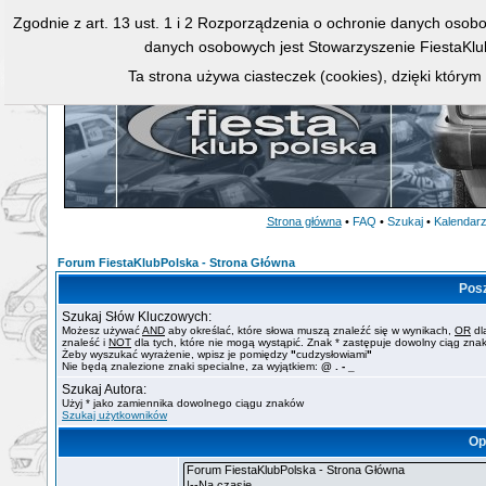
Zgodnie z art. 13 ust. 1 i 2 Rozporządzenia o ochronie danych osob
danych osobowych jest Stowarzyszenie FiestaKlu
Ta strona używa ciasteczek (cookies), dzięki którym
Strona główna
•
FAQ
•
Szukaj
•
Kalendar
Forum FiestaKlubPolska - Strona Główna
Pos
Szukaj Słów Kluczowych:
Możesz używać
AND
aby określać, które słowa muszą znaleźć się w wynikach,
OR
dl
znaleść i
NOT
dla tych, które nie mogą wystąpić. Znak * zastępuje dowolny ciąg zna
Żeby wyszukać wyrażenie, wpisz je pomiędzy
"
cudzysłowiami
"
Nie będą znalezione znaki specialne, za wyjątkiem:
@ . - _
Szukaj Autora:
Użyj * jako zamiennika dowolnego ciągu znaków
Szukaj użytkowników
Op