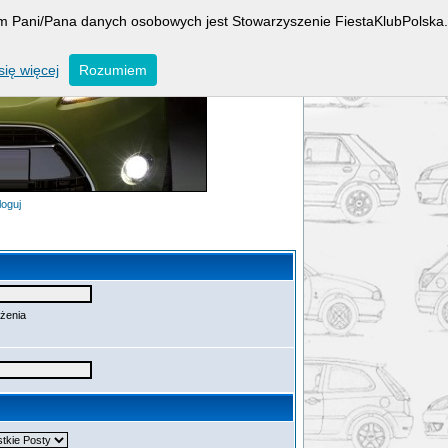
rem Pani/Pana danych osobowych jest Stowarzyszenie FiestaKlubPolska.
ię więcej
Rozumiem
loguj
ażenia