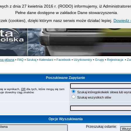
owych z dnia 27 kwietnia 2016 r. (RODO) informujemy, iż Administrato
Pełne dane dostępne w zakładce Dane stowarzyszenia.
zek (cookies), dzięki którym nasz serwis może działać lepiej.
Dowiedz s
ona główna
•
FAQ
•
Szukaj
•
Kalendarz
•
Facebook
•
Użytkownicy
•
Grupy
•
Rejestracja
•
Za
Poszukiwane Zapytanie
się w wynikach,
OR
dla tych, które mogą się tam
Szukaj któregokolwiek słowa lub wyr
puje dowolny ciąg znaków.
Szukaj wszystkich słów
Opcje Wyszukiwania
Przeszukaj ostanie: