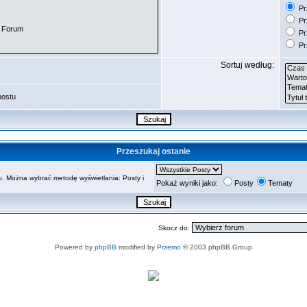
Prz
Pr
Pr
Pr
Sortuj według:
postu
Przeszukaj ostanie
. Można wybrać metodę wyświetlania: Posty i
Pokaż wyniki jako:
Posty
Tematy
Skocz do:
Powered by
phpBB
modified by
Przemo
© 2003 phpBB Group