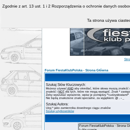
Zgodnie z art. 13 ust. 1 i 2 Rozporządzenia o ochronie danych osob
Ta strona używa ciastec
Str
Forum FiestaKlubPolska - Strona Główna
Szukaj Słów Kluczowych:
Możesz używać
AND
aby określać, które słowa muszą znaleźć 
znaleść i
NOT
dla tych, które nie mogą wystąpić. Znak * zastę
Żeby wyszukać wyrażenie, wpisz je pomiędzy
"
cudzysłowiami
"
Nie będą znalezione znaki specialne, za wyjątkiem:
@ . - _
Szukaj Autora:
Użyj * jako zamiennika dowolnego ciągu znaków
Szukaj użytkowników