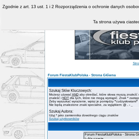
Zgodnie z art. 13 ust. 1 i 2 Rozporządzenia o ochronie danych osob
Ta strona używa ciastec
Str
Forum FiestaKlubPolska - Strona Główna
Szukaj Słów Kluczowych:
Możesz używać
AND
aby określać, które słowa muszą znaleźć 
znaleść i
NOT
dla tych, które nie mogą wystąpić. Znak * zastę
Żeby wyszukać wyrażenie, wpisz je pomiędzy
"
cudzysłowiami
"
Nie będą znalezione znaki specialne, za wyjątkiem:
@ . - _
Szukaj Autora:
Użyj * jako zamiennika dowolnego ciągu znaków
Szukaj użytkowników