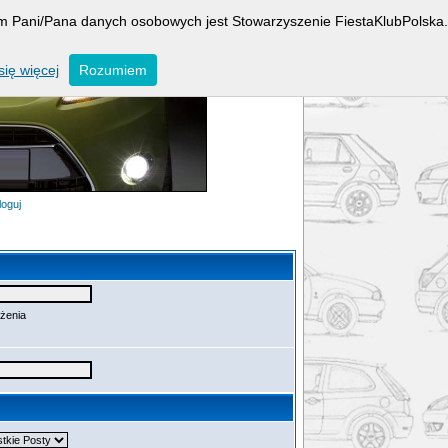
rem Pani/Pana danych osobowych jest Stowarzyszenie FiestaKlubPolska.
ię więcej
Rozumiem
loguj
ażenia