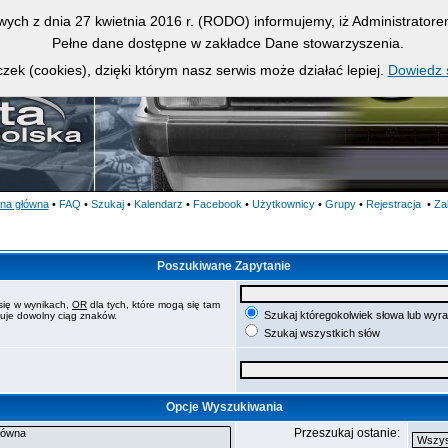
owych z dnia 27 kwietnia 2016 r. (RODO) informujemy, iż Administrato
Pełne dane dostępne w zakładce Dane stowarzyszenia.
zek (cookies), dzięki którym nasz serwis może działać lepiej.
Dowiedz s
ona główna
•
FAQ
•
Szukaj
•
Kalendarz
•
Facebook
•
Użytkownicy
•
Grupy
•
Rejestracja
•
Za
Poszukiwane Zapytanie
się w wynikach,
OR
dla tych, które mogą się tam
Szukaj któregokolwiek słowa lub wyr
puje dowolny ciąg znaków.
Szukaj wszystkich słów
Opcje Wyszukiwania
Przeszukaj ostanie: