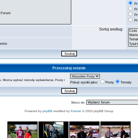
Prz
Pr
Pr
Pr
Sortuj według:
postu
Przeszukaj ostanie
. Można wybrać metodę wyświetlania: Posty i
Pokaż wyniki jako:
Posty
Tematy
Skocz do:
Powered by
phpBB
modified by
Przemo
© 2003 phpBB Group