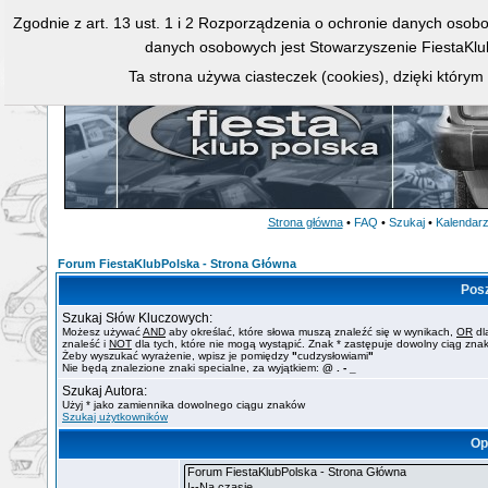
Zgodnie z art. 13 ust. 1 i 2 Rozporządzenia o ochronie danych osob
danych osobowych jest Stowarzyszenie FiestaKlu
Ta strona używa ciasteczek (cookies), dzięki którym
Strona główna
•
FAQ
•
Szukaj
•
Kalendar
Forum FiestaKlubPolska - Strona Główna
Pos
Szukaj Słów Kluczowych:
Możesz używać
AND
aby określać, które słowa muszą znaleźć się w wynikach,
OR
dl
znaleść i
NOT
dla tych, które nie mogą wystąpić. Znak * zastępuje dowolny ciąg zna
Żeby wyszukać wyrażenie, wpisz je pomiędzy
"
cudzysłowiami
"
Nie będą znalezione znaki specialne, za wyjątkiem:
@ . - _
Szukaj Autora:
Użyj * jako zamiennika dowolnego ciągu znaków
Szukaj użytkowników
Op