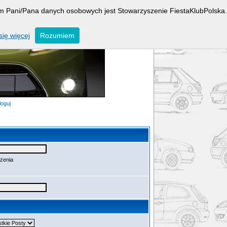
rem Pani/Pana danych osobowych jest Stowarzyszenie FiestaKlubPolska.
ię więcej
Rozumiem
loguj
ażenia