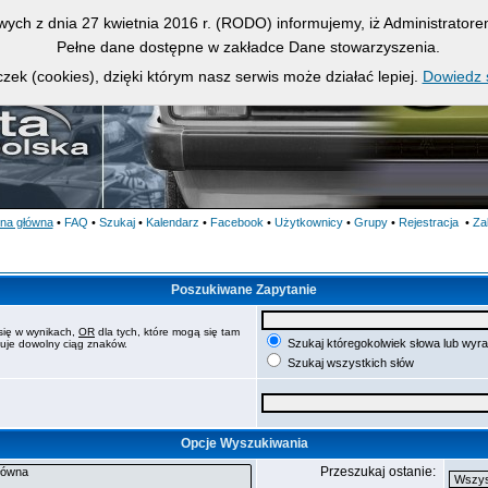
owych z dnia 27 kwietnia 2016 r. (RODO) informujemy, iż Administrato
Pełne dane dostępne w zakładce Dane stowarzyszenia.
zek (cookies), dzięki którym nasz serwis może działać lepiej.
Dowiedz s
ona główna
•
FAQ
•
Szukaj
•
Kalendarz
•
Facebook
•
Użytkownicy
•
Grupy
•
Rejestracja
•
Za
Poszukiwane Zapytanie
się w wynikach,
OR
dla tych, które mogą się tam
Szukaj któregokolwiek słowa lub wyr
puje dowolny ciąg znaków.
Szukaj wszystkich słów
Opcje Wyszukiwania
Przeszukaj ostanie: