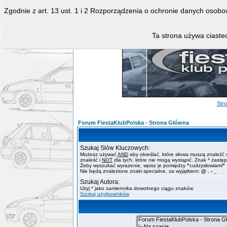
Zgodnie z art. 13 ust. 1 i 2 Rozporządzenia o ochronie danych osob
Ta strona używa ciastec
Str
Forum FiestaKlubPolska - Strona Główna
Szukaj Słów Kluczowych:
Możesz używać
AND
aby określać, które słowa muszą znaleźć 
znaleść i
NOT
dla tych, które nie mogą wystąpić. Znak * zastę
Żeby wyszukać wyrażenie, wpisz je pomiędzy
"
cudzysłowiami
"
Nie będą znalezione znaki specialne, za wyjątkiem:
@ . - _
Szukaj Autora:
Użyj * jako zamiennika dowolnego ciągu znaków
Szukaj użytkowników