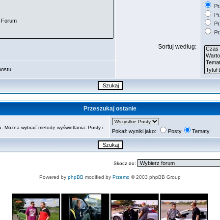
Prz
Pr
Pr
Pr
Sortuj według:
postu
Przeszukaj ostanie
. Można wybrać metodę wyświetlania: Posty i
Pokaż wyniki jako:
Posty
Tematy
Skocz do:
Powered by
phpBB
modified by
Przemo
© 2003 phpBB Group