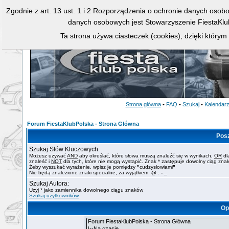
Zgodnie z art. 13 ust. 1 i 2 Rozporządzenia o ochronie danych osob
danych osobowych jest Stowarzyszenie FiestaKlu
Ta strona używa ciasteczek (cookies), dzięki którym
Strona główna
•
FAQ
•
Szukaj
•
Kalendar
Forum FiestaKlubPolska - Strona Główna
Pos
Szukaj Słów Kluczowych:
Możesz używać
AND
aby określać, które słowa muszą znaleźć się w wynikach,
OR
dl
znaleść i
NOT
dla tych, które nie mogą wystąpić. Znak * zastępuje dowolny ciąg zna
Żeby wyszukać wyrażenie, wpisz je pomiędzy
"
cudzysłowiami
"
Nie będą znalezione znaki specialne, za wyjątkiem:
@ . - _
Szukaj Autora:
Użyj * jako zamiennika dowolnego ciągu znaków
Szukaj użytkowników
Op