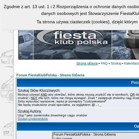
Zgodnie z art. 13 ust. 1 i 2 Rozporządzenia o ochronie danych osob
danych osobowych jest Stowarzyszenie FiestaKlu
Ta strona używa ciasteczek (cookies), dzięki którym
Strona główna
•
FAQ
•
Szukaj
•
Kalendar
Forum FiestaKlubPolska - Strona Główna
Pos
Szukaj Słów Kluczowych:
Możesz używać
AND
aby określać, które słowa muszą znaleźć się w wynikach,
OR
dl
znaleść i
NOT
dla tych, które nie mogą wystąpić. Znak * zastępuje dowolny ciąg zna
Żeby wyszukać wyrażenie, wpisz je pomiędzy
"
cudzysłowiami
"
Nie będą znalezione znaki specialne, za wyjątkiem:
@ . - _
Szukaj Autora:
Użyj * jako zamiennika dowolnego ciągu znaków
Szukaj użytkowników
Op