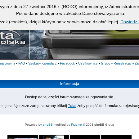
owych z dnia 27 kwietnia 2016 r. (RODO) informujemy, iż Administrato
Pełne dane dostępne w zakładce Dane stowarzyszenia.
zek (cookies), dzięki którym nasz serwis może działać lepiej.
Dowiedz s
ona główna
•
FAQ
•
Szukaj
•
Kalendarz
•
Facebook
•
Użytkownicy
•
Grupy
•
Rejestracja
•
Za
Informacja
Dostęp do tej części forum wymaga zalogowania się.
nie jesteś jeszcze zarejestrowany, kliknij
Tutaj
żeby przejść do formularza rejestrac
Powered by
phpBB
modified by
Przemo
© 2003 phpBB Group