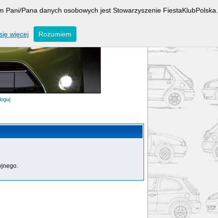
rem Pani/Pana danych osobowych jest Stowarzyszenie FiestaKlubPolska.
ię więcej
Rozumiem
loguj
yjnego.