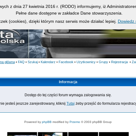
owych z dnia 27 kwietnia 2016 r. (RODO) informujemy, iż Administrato
Pełne dane dostępne w zakładce Dane stowarzyszenia.
zek (cookies), dzięki którym nasz serwis może działać lepiej.
Dowiedz s
ona główna
•
FAQ
•
Szukaj
•
Kalendarz
•
Facebook
•
Użytkownicy
•
Grupy
•
Rejestracja
•
Za
Informacja
Dostęp do tej części forum wymaga zalogowania się.
nie jesteś jeszcze zarejestrowany, kliknij
Tutaj
żeby przejść do formularza rejestrac
Powered by
phpBB
modified by
Przemo
© 2003 phpBB Group