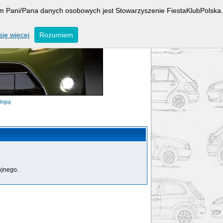
rem Pani/Pana danych osobowych jest Stowarzyszenie FiestaKlubPolska.
ię więcej
Rozumiem
loguj
yjnego.