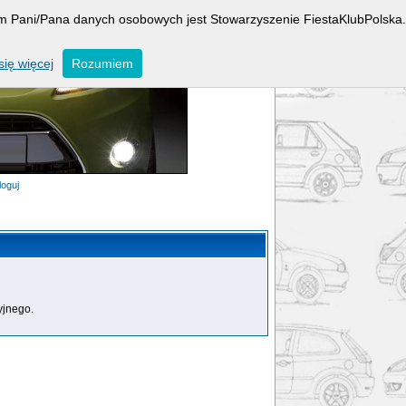
rem Pani/Pana danych osobowych jest Stowarzyszenie FiestaKlubPolska.
ię więcej
Rozumiem
loguj
yjnego.