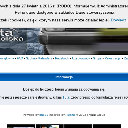
owych z dnia 27 kwietnia 2016 r. (RODO) informujemy, iż Administrato
Pełne dane dostępne w zakładce Dane stowarzyszenia.
zek (cookies), dzięki którym nasz serwis może działać lepiej.
Dowiedz s
ona główna
•
FAQ
•
Szukaj
•
Kalendarz
•
Facebook
•
Użytkownicy
•
Grupy
•
Rejestracja
•
Za
Informacja
Dostęp do tej części forum wymaga zalogowania się.
nie jesteś jeszcze zarejestrowany, kliknij
Tutaj
żeby przejść do formularza rejestrac
Powered by
phpBB
modified by
Przemo
© 2003 phpBB Group