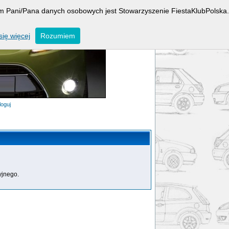
rem Pani/Pana danych osobowych jest Stowarzyszenie FiestaKlubPolska.
ię więcej
Rozumiem
loguj
yjnego.