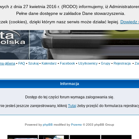
owych z dnia 27 kwietnia 2016 r. (RODO) informujemy, iż Administrato
Pełne dane dostępne w zakładce Dane stowarzyszenia.
zek (cookies), dzięki którym nasz serwis może działać lepiej.
Dowiedz s
ona główna
•
FAQ
•
Szukaj
•
Kalendarz
•
Facebook
•
Użytkownicy
•
Grupy
•
Rejestracja
•
Za
Informacja
Dostęp do tej części forum wymaga zalogowania się.
nie jesteś jeszcze zarejestrowany, kliknij
Tutaj
żeby przejść do formularza rejestrac
Powered by
phpBB
modified by
Przemo
© 2003 phpBB Group