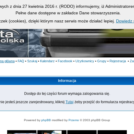
owych z dnia 27 kwietnia 2016 r. (RODO) informujemy, iż Administrato
Pełne dane dostępne w zakładce Dane stowarzyszenia.
zek (cookies), dzięki którym nasz serwis może działać lepiej.
Dowiedz s
ona główna
•
FAQ
•
Szukaj
•
Kalendarz
•
Facebook
•
Użytkownicy
•
Grupy
•
Rejestracja
•
Za
Informacja
Dostęp do tej części forum wymaga zalogowania się.
nie jesteś jeszcze zarejestrowany, kliknij
Tutaj
żeby przejść do formularza rejestrac
Powered by
phpBB
modified by
Przemo
© 2003 phpBB Group