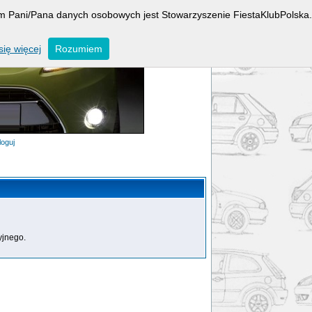
rem Pani/Pana danych osobowych jest Stowarzyszenie FiestaKlubPolska.
ię więcej
Rozumiem
loguj
yjnego.