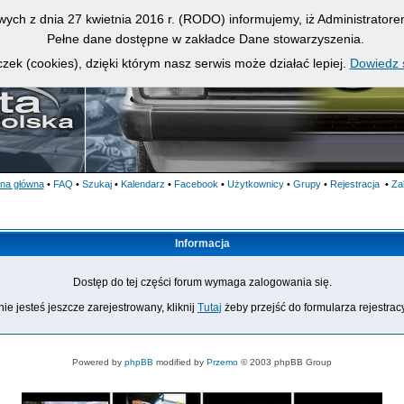
owych z dnia 27 kwietnia 2016 r. (RODO) informujemy, iż Administrato
Pełne dane dostępne w zakładce Dane stowarzyszenia.
zek (cookies), dzięki którym nasz serwis może działać lepiej.
Dowiedz s
ona główna
•
FAQ
•
Szukaj
•
Kalendarz
•
Facebook
•
Użytkownicy
•
Grupy
•
Rejestracja
•
Za
Informacja
Dostęp do tej części forum wymaga zalogowania się.
nie jesteś jeszcze zarejestrowany, kliknij
Tutaj
żeby przejść do formularza rejestrac
Powered by
phpBB
modified by
Przemo
© 2003 phpBB Group