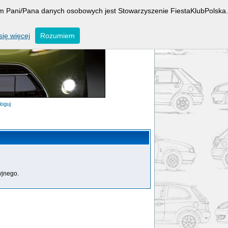
rem Pani/Pana danych osobowych jest Stowarzyszenie FiestaKlubPolska.
ię więcej
Rozumiem
loguj
yjnego.