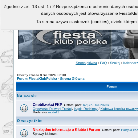
Zgodnie z art. 13 ust. 1 i 2 Rozporządzenia o ochronie danych osob
danych osobowych jest Stowarzyszenie FiestaKlu
Ta strona używa ciasteczek (cookies), dzięki którym
Strona główna
•
FAQ
•
Szukaj
•
Kalendar
Obecny czas to 8 Sie 2026, 06:30
Forum FiestaKlubPolska - Strona Główna
Forum
Na czasie
Osobliwości FKP
Ostatni post:
KĄCIK RODZINNY
Opowieści Dziwnej Treści
/
Kącik Rodzinny
/
Klubowa kronika towarz
Moderator
modell1
O wszystkim
Niezbędne informacje o Klubie i Forum
Ostatni post:
Polityka coo
Sprawy klubowe.