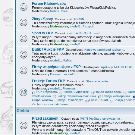
Forum Klubowiczów
Forum dostępne tylko dla Klubowiczów FiestaKlubPolska.
Moderatorzy
Mafios
,
trzeci
Zloty / Spoty
Ostatni post:
TORUŃ
Tu zamieszczamy informacje o zlotach i spotach, oraz zdjęcia i relacje
Moderatorzy
Moderatorzy
,
modell1
,
Parzych
Sport w FKP
Ostatni post:
II AJS - Tor Poznań
W tym miejscu zamieszczamy informacje o miejscach i terminach rajdó
Tutaj także miejsce do rozmów na temat sportów wszelakich.
Moderatorzy
Moderatorzy
,
modell1
Butik / Aukcje FKP
Ostatni post:
Klubowe ramki pod tablice r...
Tutaj można kupić, dostępne w aktualnej ofercie, gadżety klubowe or
charytatywnych.
Moderatorzy
modell1
,
Mafios
Firmy współpracujące z FKP
Ostatni post:
Aplikacja MOTOLOGG
Dział dla Firm z ofertami i zniżkami dla FiestaKlubPolska.
Moderatorzy
Freeman
,
modell1
Frakcje Forum FKP
Ostatni post:
Obejrzenie auta
Grupy regionalne FiestaKlubPolska.
Moderatorzy
modell1
,
Freeman
FKP-Trójmiasto
,
Frakcja Bydgoszcz
,
Frakcja małopolska
,
Frakc
świętokrzyska
,
Frakcja warmińsko-mazurska
,
Frakcja wielkopolska
,
Grupa Wrocław - Frakcja Dolnośląska
,
Lublin Squad
,
Sekcja podkar
Zachodniopomorski Team
Giełda
Przed zakupem
Ostatni post:
[MK7] Prośba o sprawdzenie ...
Planujesz zakup auta, części, różnego rodzaju sprzętu i potrzebujesz o
W tym dziale doradzamy i polecamy przed zakupem.
Wybrane wątki mogą mieć ustawiony TimeOUT po upływie określoneg
Moderatorzy
Moderatorzy
,
modell1