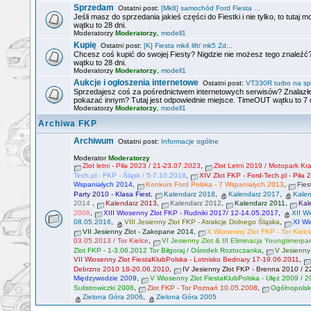
Sprzedam
Ostatni post:
[Mk8] samochód Ford Fiesta ...
Jeśli masz do sprzedania jakieś części do Fiestki i nie tylko, to tut
wątku to 28 dni.
Moderatorzy
Moderatorzy
,
modell1
Kupię
Ostatni post:
[K] Fiesta mk4 lift/ mk5 Zd...
Chcesz coś kupić do swojej Fiesty? Nigdzie nie możesz tego znaleźć
wątku to 28 dni.
Moderatorzy
Moderatorzy
,
modell1
Aukcje i ogłoszenia internetowe
Ostatni post:
VT330R turbo na sp
Sprzedajesz coś za pośrednictwem internetowych serwisów? Znalazłe
pokazać innym? Tutaj jest odpowiednie miejsce. TimeOUT wątku to 7 d
Moderatorzy
Moderatorzy
,
modell1
Archiwa FKP
Archiwum
Ostatni post:
Informacje ogólne
Moderator
Moderatorzy
Zlot letni - Piła 2023 / 21-23.07.2023
,
Zlot Letni 2019 / Motopark K
Tech.pl - FKP - Śląsk / 5-7.10.2018
,
XIV Zlot FKP - Ford-Tech.pl - Piła
Wspaniałych 2014
,
Konkurs Ford Polska - 7 Wspaniałych 2013
,
Fies
Party 2010 - Klasa Fiest
,
Kalendarz 2018
,
Kalendarz 2017
,
Kale
2014
,
Kalendarz 2013
,
Kalendarz 2012
,
Kalendarz 2011
,
Kal
2008
,
XIII Wiosenny Zlot FKP - Rudniki 2017/ 12-14.05.2017
,
XII W
08.05.2016
,
VIII Jesienny Zlot FKP - Atrakcje Dolnego Śląska
,
XI Wi
VII Jesienny Zlot - Zakopane 2014
,
X Wiosenny Zlot FKP - Tor Kielc
03.05.2013 / Tor Kielce
,
VI Jesienny Zlot & III Eliminacja Youngtimerpa
Zlot FKP - 1-3.06.2012 Tor Biłgoraj / Ośrodek Roztoczanka
,
V Jesienny
VII Wiosenny Zlot FiestaKlubPolska - Lotnisko Bednary 17-19.06.2011
,
Debrzno 2010 18-20.06.2010
,
IV Jesienny Zlot FKP - Brenna 2010 / 
Międzywodzie 2009
,
V Wiosenny Zlot FiestaKlubPolska - Ułęż 2009 / 2
Sulistrowiczki 2008
,
Zlot FKP - Tor Poznań 10.05.2008
,
Ogólnopolsk
Zielona Góra 2006
,
Zielona Góra 2005