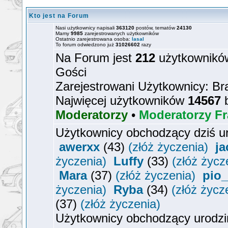
Kto jest na Forum
Nasi użytkownicy napisali
363120
postów, tematów
24130
Mamy
9985
zarejestrowanych użytkowników
Ostatnio zarejestrowana osoba:
lasal
To forum odwiedzono już
31026602
razy
Na Forum jest
212
użytkowników
Gości
Zarejestrowani Użytkownicy: Br
Najwięcej użytkowników
14567
b
Moderatorzy
•
Moderatorzy Fr
Użytkownicy obchodzący dziś u
awerxx
(43)
(złóż życzenia)
ja
życzenia)
Luffy
(33)
(złóż życz
Mara
(37)
(złóż życzenia)
pio_
życzenia)
Ryba
(34)
(złóż życz
(37)
(złóż życzenia)
Użytkownicy obchodzący urodzi