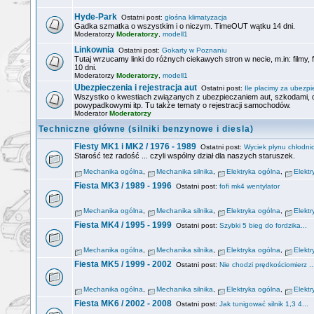
Hyde-Park
Ostatni post:
głośna klimatyzacja
Gadka szmatka o wszystkim i o niczym. TimeOUT wątku 14 dni.
Moderatorzy
Moderatorzy
,
modell1
Linkownia
Ostatni post:
Gokarty w Poznaniu
Tutaj wrzucamy linki do różnych ciekawych stron w necie, m.in: filmy,
10 dni.
Moderatorzy
Moderatorzy
,
modell1
Ubezpieczenia i rejestracja aut
Ostatni post:
Ile płacimy za ubezpie
Wszystko o kwestiach związanych z ubezpieczaniem aut, szkodami
powypadkowymi itp. Tu także tematy o rejestracji samochodów.
Moderator
Moderatorzy
Techniczne główne (silniki benzynowe i diesla)
Fiesty MK1 i MK2 / 1976 - 1989
Ostatni post:
Wyciek płynu chłodnic
Starość też radość ... czyli wspólny dział dla naszych staruszek.
Mechanika ogólna
,
Mechanika silnika
,
Elektryka ogólna
,
Elektr
Fiesta MK3 / 1989 - 1996
Ostatni post:
fofi mk4 wentylator
Mechanika ogólna
,
Mechanika silnika
,
Elektryka ogólna
,
Elektr
Fiesta MK4 / 1995 - 1999
Ostatni post:
Szybki 5 bieg do fordzika...
Mechanika ogólna
,
Mechanika silnika
,
Elektryka ogólna
,
Elektr
Fiesta MK5 / 1999 - 2002
Ostatni post:
Nie chodzi prędkościomierz ..
Mechanika ogólna
,
Mechanika silnika
,
Elektryka ogólna
,
Elektr
Fiesta MK6 / 2002 - 2008
Ostatni post:
Jak tunigować silnik 1,3 4...