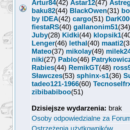
Artur84
(42)
Astar12
(47)
Astre
baku82
(44)
BlackOwen
(31)
bo
by IDEA
(42)
cargo
(51)
DarK00
fiestaRS
(40)
gallanonim51
(34
Juby
(28)
Kidki
(44)
klopsik1
(4
Lenger
(46)
lethal
(40)
maati2
(
Mateo
(37)
mikolay
(49)
milek2
niki
(27)
Pablo
(46)
Patrykowic
Rabies
(44)
RemikGT
(48)
ross
Sławczes
(53)
sphinx-s1
(36)
S
tadeo121-1966
(60)
Tecnoselfr
zibibabiboo
(51)
Dzisiejsze wydarzenia:
brak
Osoby odpowiedzialne za Foru
Ostrzeżenia użytkowników