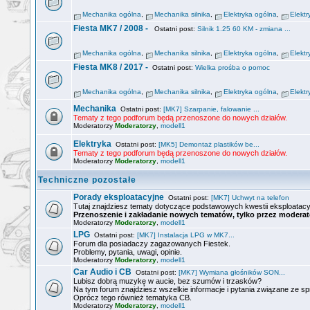
Mechanika ogólna
,
Mechanika silnika
,
Elektryka ogólna
,
Elektr
Fiesta MK7 / 2008 -
Ostatni post:
Silnik 1.25 60 KM - zmiana ...
Mechanika ogólna
,
Mechanika silnika
,
Elektryka ogólna
,
Elektr
Fiesta MK8 / 2017 -
Ostatni post:
Wielka prośba o pomoc
Mechanika ogólna
,
Mechanika silnika
,
Elektryka ogólna
,
Elektr
Mechanika
Ostatni post:
[MK7] Szarpanie, falowanie ...
Tematy z tego podforum będą przenoszone do nowych działów.
Moderatorzy
Moderatorzy
,
modell1
Elektryka
Ostatni post:
[MK5] Demontaż plastików be...
Tematy z tego podforum będą przenoszone do nowych działów.
Moderatorzy
Moderatorzy
,
modell1
Techniczne pozostałe
Porady eksploatacyjne
Ostatni post:
[MK7] Uchwyt na telefon
Tutaj znajdziesz tematy dotyczące podstawowych kwestii eksploatacy
Przenoszenie i zakładanie nowych tematów, tylko przez moderat
Moderatorzy
Moderatorzy
,
modell1
LPG
Ostatni post:
[MK7] Instalacja LPG w MK7...
Forum dla posiadaczy zagazowanych Fiestek.
Problemy, pytania, uwagi, opinie.
Moderatorzy
Moderatorzy
,
modell1
Car Audio i CB
Ostatni post:
[MK7] Wymiana głośników SON...
Lubisz dobrą muzykę w aucie, bez szumów i trzasków?
Na tym forum znajdziesz wszelkie informacje i pytania związane ze s
Oprócz tego również tematyka CB.
Moderatorzy
Moderatorzy
,
modell1