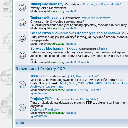
Tuning mechaniczny
Ostatni post:
Sprężyny obniżające do MK6 ...
Zwany także rasowaniem.
Moderatorzy
Moderatorzy
,
modell1
Tuning stylistyczny
Ostatni post:
Przekładka kierownicy
Chcesz zmienić wygląd swojego auta?
To forum przeznaczone jest na tuning optyczny, również ten wirtualny.
Moderatorzy
Moderatorzy
,
modell1
Blacharstwo / Lakiernictwo / Kosmetyka samochodowa
Ostat
Tutaj dowiesz się jak jak walczyć z rdzą, jak wykonać drobne prace la
swojego auta.
Moderatorzy
Moderatorzy
,
modell1
Serwisy / Mechanicy / Sklepy
Ostatni post:
Łódzkie
Tutaj wrzucamy tematy dotyczące serwisów, mechaników i sklepów.
Jeśli chcecie polecić tani i dobrze zaopatrzony sklep oraz dobry serwi
tutaj.
Moderatorzy
Moderatorzy
,
modell1
,
Parzych
Nasze auta i Projekty FKP
Nasze auta
Ostatni post:
[mk4] Mentos By Boss*
Miejsce na prezentację swoich aut przez użytkowników Forum FKP.
Listy Naszych aut:
MK1
,
MK2
,
MK3
,
MK4
,
MK5
,
MK6
,
MK7
,
Inne
Archiwum Naszych aut
Moderatorzy
Moderatorzy
,
modell1
,
DziDzia
,
Freeman
Archiwum
Projekty FKP
Ostatni post:
Fiesta Mk3 by Mały:)
Tutaj znajdziecie najciekawsze projekty FKP w zakresie tuningu mech
oryginału.
Archiwum Projektów
Moderatorzy
Moderatorzy
,
modell1
Archiwum
Klub