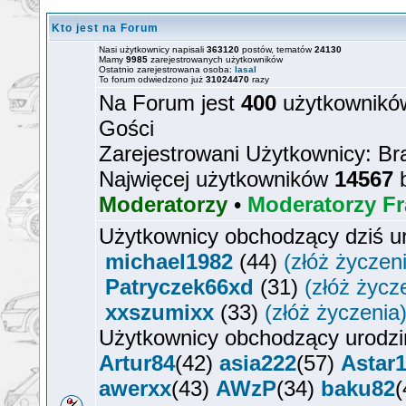
Kto jest na Forum
Nasi użytkownicy napisali
363120
postów, tematów
24130
Mamy
9985
zarejestrowanych użytkowników
Ostatnio zarejestrowana osoba:
lasal
To forum odwiedzono już
31024470
razy
Na Forum jest
400
użytkowników
Gości
Zarejestrowani Użytkownicy: Br
Najwięcej użytkowników
14567
b
Moderatorzy
•
Moderatorzy Fr
Użytkownicy obchodzący dziś u
michael1982
(44)
(złóż życzen
Patryczek66xd
(31)
(złóż życz
xxszumixx
(33)
(złóż życzenia
Użytkownicy obchodzący urodzi
Artur84
(42)
asia222
(57)
Astar
awerxx
(43)
AWzP
(34)
baku82