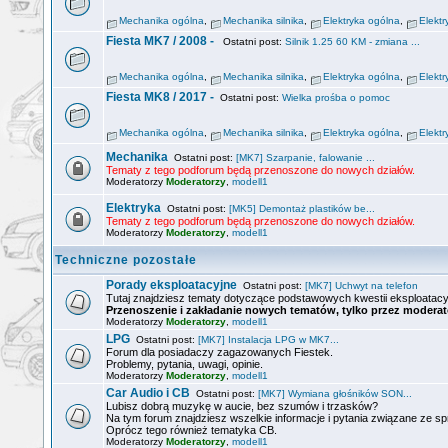
Mechanika ogólna
,
Mechanika silnika
,
Elektryka ogólna
,
Elektr
Fiesta MK7 / 2008 -
Ostatni post:
Silnik 1.25 60 KM - zmiana ...
Mechanika ogólna
,
Mechanika silnika
,
Elektryka ogólna
,
Elektr
Fiesta MK8 / 2017 -
Ostatni post:
Wielka prośba o pomoc
Mechanika ogólna
,
Mechanika silnika
,
Elektryka ogólna
,
Elektr
Mechanika
Ostatni post:
[MK7] Szarpanie, falowanie ...
Tematy z tego podforum będą przenoszone do nowych działów.
Moderatorzy
Moderatorzy
,
modell1
Elektryka
Ostatni post:
[MK5] Demontaż plastików be...
Tematy z tego podforum będą przenoszone do nowych działów.
Moderatorzy
Moderatorzy
,
modell1
Techniczne pozostałe
Porady eksploatacyjne
Ostatni post:
[MK7] Uchwyt na telefon
Tutaj znajdziesz tematy dotyczące podstawowych kwestii eksploatacy
Przenoszenie i zakładanie nowych tematów, tylko przez moderat
Moderatorzy
Moderatorzy
,
modell1
LPG
Ostatni post:
[MK7] Instalacja LPG w MK7...
Forum dla posiadaczy zagazowanych Fiestek.
Problemy, pytania, uwagi, opinie.
Moderatorzy
Moderatorzy
,
modell1
Car Audio i CB
Ostatni post:
[MK7] Wymiana głośników SON...
Lubisz dobrą muzykę w aucie, bez szumów i trzasków?
Na tym forum znajdziesz wszelkie informacje i pytania związane ze s
Oprócz tego również tematyka CB.
Moderatorzy
Moderatorzy
,
modell1