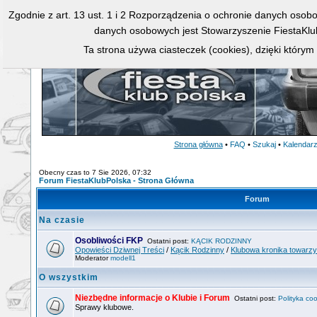
Zgodnie z art. 13 ust. 1 i 2 Rozporządzenia o ochronie danych osob
danych osobowych jest Stowarzyszenie FiestaKlu
Ta strona używa ciasteczek (cookies), dzięki którym
Strona główna
•
FAQ
•
Szukaj
•
Kalendar
Obecny czas to 7 Sie 2026, 07:32
Forum FiestaKlubPolska - Strona Główna
Forum
Na czasie
Osobliwości FKP
Ostatni post:
KĄCIK RODZINNY
Opowieści Dziwnej Treści
/
Kącik Rodzinny
/
Klubowa kronika towarz
Moderator
modell1
O wszystkim
Niezbędne informacje o Klubie i Forum
Ostatni post:
Polityka coo
Sprawy klubowe.