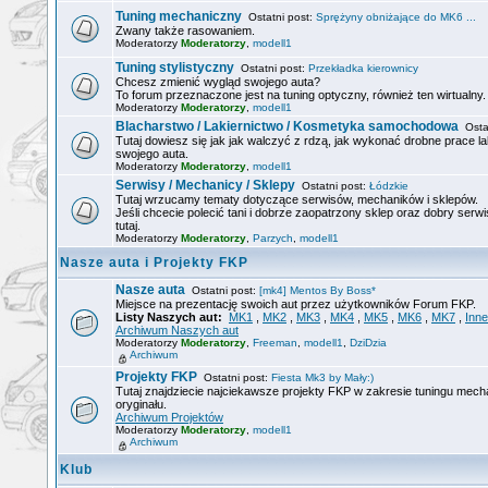
Tuning mechaniczny
Ostatni post:
Sprężyny obniżające do MK6 ...
Zwany także rasowaniem.
Moderatorzy
Moderatorzy
,
modell1
Tuning stylistyczny
Ostatni post:
Przekładka kierownicy
Chcesz zmienić wygląd swojego auta?
To forum przeznaczone jest na tuning optyczny, również ten wirtualny.
Moderatorzy
Moderatorzy
,
modell1
Blacharstwo / Lakiernictwo / Kosmetyka samochodowa
Ostat
Tutaj dowiesz się jak jak walczyć z rdzą, jak wykonać drobne prace la
swojego auta.
Moderatorzy
Moderatorzy
,
modell1
Serwisy / Mechanicy / Sklepy
Ostatni post:
Łódzkie
Tutaj wrzucamy tematy dotyczące serwisów, mechaników i sklepów.
Jeśli chcecie polecić tani i dobrze zaopatrzony sklep oraz dobry serwi
tutaj.
Moderatorzy
Moderatorzy
,
Parzych
,
modell1
Nasze auta i Projekty FKP
Nasze auta
Ostatni post:
[mk4] Mentos By Boss*
Miejsce na prezentację swoich aut przez użytkowników Forum FKP.
Listy Naszych aut:
MK1
,
MK2
,
MK3
,
MK4
,
MK5
,
MK6
,
MK7
,
Inne
Archiwum Naszych aut
Moderatorzy
Moderatorzy
,
Freeman
,
modell1
,
DziDzia
Archiwum
Projekty FKP
Ostatni post:
Fiesta Mk3 by Mały:)
Tutaj znajdziecie najciekawsze projekty FKP w zakresie tuningu mech
oryginału.
Archiwum Projektów
Moderatorzy
Moderatorzy
,
modell1
Archiwum
Klub