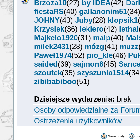
Brzoza10
(27)
by IDEA
(42)
Dar
fiestaRS
(40)
gallanonim51
(34
JOHNY
(40)
Juby
(28)
klopsik1
Krzysiek
(36)
leklero
(42)
lethal
Majkelo1920
(31)
malp
(40)
Mal
milek2431
(28)
mózg
(41)
muzz
Paweł1974
(52)
pio_kle
(46)
Pu
saided
(39)
sajmon8
(45)
Sanc
szoutek
(35)
szyszunia1514
(3
zibibabiboo
(51)
Dzisiejsze wydarzenia:
brak
Osoby odpowiedzialne za Foru
Ostrzeżenia użytkowników
Nowe posty
Br