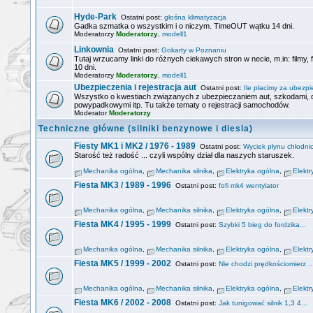
Hyde-Park
Ostatni post:
głośna klimatyzacja
Gadka szmatka o wszystkim i o niczym. TimeOUT wątku 14 dni.
Moderatorzy
Moderatorzy
,
modell1
Linkownia
Ostatni post:
Gokarty w Poznaniu
Tutaj wrzucamy linki do różnych ciekawych stron w necie, m.in: filmy,
10 dni.
Moderatorzy
Moderatorzy
,
modell1
Ubezpieczenia i rejestracja aut
Ostatni post:
Ile płacimy za ubezpie
Wszystko o kwestiach związanych z ubezpieczaniem aut, szkodami
powypadkowymi itp. Tu także tematy o rejestracji samochodów.
Moderator
Moderatorzy
Techniczne główne (silniki benzynowe i diesla)
Fiesty MK1 i MK2 / 1976 - 1989
Ostatni post:
Wyciek płynu chłodnic
Starość też radość ... czyli wspólny dział dla naszych staruszek.
Mechanika ogólna
,
Mechanika silnika
,
Elektryka ogólna
,
Elektr
Fiesta MK3 / 1989 - 1996
Ostatni post:
fofi mk4 wentylator
Mechanika ogólna
,
Mechanika silnika
,
Elektryka ogólna
,
Elektr
Fiesta MK4 / 1995 - 1999
Ostatni post:
Szybki 5 bieg do fordzika...
Mechanika ogólna
,
Mechanika silnika
,
Elektryka ogólna
,
Elektr
Fiesta MK5 / 1999 - 2002
Ostatni post:
Nie chodzi prędkościomierz ..
Mechanika ogólna
,
Mechanika silnika
,
Elektryka ogólna
,
Elektr
Fiesta MK6 / 2002 - 2008
Ostatni post:
Jak tunigować silnik 1,3 4...