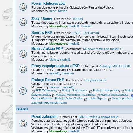
Forum Klubowiczów
Forum dostępne tylko dla Klubowiczów FiestaKlubPolska.
Moderatorzy
trzeci
,
Mafios
Zloty / Spoty
Ostatni post:
TORUŃ
Tu zamieszczamy informacje o zlotach i spotach, oraz zdjęcia i relacje
Moderatorzy
Moderatorzy
,
modell1
,
Parzych
Sport w FKP
Ostatni post:
II AJS - Tor Poznań
W tym miejscu zamieszczamy informacje o miejscach i terminach rajdó
Tutaj także miejsce do rozmów na temat sportów wszelakich.
Moderatorzy
Moderatorzy
,
modell1
Butik / Aukcje FKP
Ostatni post:
Klubowe ramki pod tablice r...
Tutaj można kupić, dostępne w aktualnej ofercie, gadżety klubowe or
charytatywnych.
Moderatorzy
Mafios
,
modell1
Firmy współpracujące z FKP
Ostatni post:
Aplikacja MOTOLOGG
Dział dla Firm z ofertami i zniżkami dla FiestaKlubPolska.
Moderatorzy
modell1
,
Freeman
Frakcje Forum FKP
Ostatni post:
Obejrzenie auta
Grupy regionalne FiestaKlubPolska.
Moderatorzy
Freeman
,
modell1
FKP-Trójmiasto
,
Frakcja Bydgoszcz
,
Frakcja małopolska
,
Frakc
świętokrzyska
,
Frakcja warmińsko-mazurska
,
Frakcja wielkopolska
,
Grupa Wrocław - Frakcja Dolnośląska
,
Lublin Squad
,
Sekcja podkar
Zachodniopomorski Team
Giełda
Przed zakupem
Ostatni post:
[MK7] Prośba o sprawdzenie ...
Planujesz zakup auta, części, różnego rodzaju sprzętu i potrzebujesz o
W tym dziale doradzamy i polecamy przed zakupem.
Wybrane wątki mogą mieć ustawiony TimeOUT po upływie określoneg
Moderatorzy
Moderatorzy
,
modell1