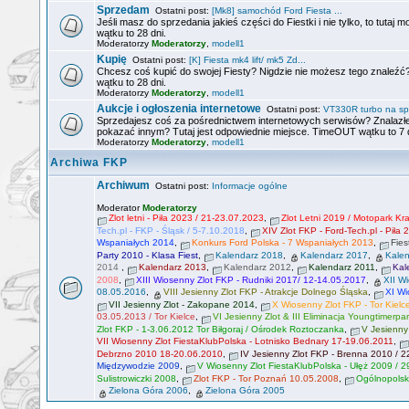
Sprzedam
Ostatni post:
[Mk8] samochód Ford Fiesta ...
Jeśli masz do sprzedania jakieś części do Fiestki i nie tylko, to tut
wątku to 28 dni.
Moderatorzy
Moderatorzy
,
modell1
Kupię
Ostatni post:
[K] Fiesta mk4 lift/ mk5 Zd...
Chcesz coś kupić do swojej Fiesty? Nigdzie nie możesz tego znaleźć
wątku to 28 dni.
Moderatorzy
Moderatorzy
,
modell1
Aukcje i ogłoszenia internetowe
Ostatni post:
VT330R turbo na sp
Sprzedajesz coś za pośrednictwem internetowych serwisów? Znalazłe
pokazać innym? Tutaj jest odpowiednie miejsce. TimeOUT wątku to 7 d
Moderatorzy
Moderatorzy
,
modell1
Archiwa FKP
Archiwum
Ostatni post:
Informacje ogólne
Moderator
Moderatorzy
Zlot letni - Piła 2023 / 21-23.07.2023
,
Zlot Letni 2019 / Motopark K
Tech.pl - FKP - Śląsk / 5-7.10.2018
,
XIV Zlot FKP - Ford-Tech.pl - Piła
Wspaniałych 2014
,
Konkurs Ford Polska - 7 Wspaniałych 2013
,
Fies
Party 2010 - Klasa Fiest
,
Kalendarz 2018
,
Kalendarz 2017
,
Kale
2014
,
Kalendarz 2013
,
Kalendarz 2012
,
Kalendarz 2011
,
Kal
2008
,
XIII Wiosenny Zlot FKP - Rudniki 2017/ 12-14.05.2017
,
XII W
08.05.2016
,
VIII Jesienny Zlot FKP - Atrakcje Dolnego Śląska
,
XI Wi
VII Jesienny Zlot - Zakopane 2014
,
X Wiosenny Zlot FKP - Tor Kielc
03.05.2013 / Tor Kielce
,
VI Jesienny Zlot & III Eliminacja Youngtimerpa
Zlot FKP - 1-3.06.2012 Tor Biłgoraj / Ośrodek Roztoczanka
,
V Jesienny
VII Wiosenny Zlot FiestaKlubPolska - Lotnisko Bednary 17-19.06.2011
,
Debrzno 2010 18-20.06.2010
,
IV Jesienny Zlot FKP - Brenna 2010 / 
Międzywodzie 2009
,
V Wiosenny Zlot FiestaKlubPolska - Ułęż 2009 / 2
Sulistrowiczki 2008
,
Zlot FKP - Tor Poznań 10.05.2008
,
Ogólnopolsk
Zielona Góra 2006
,
Zielona Góra 2005