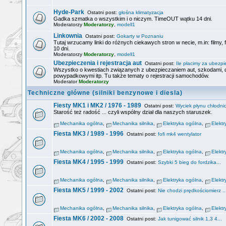
Hyde-Park
Ostatni post:
głośna klimatyzacja
Gadka szmatka o wszystkim i o niczym. TimeOUT wątku 14 dni.
Moderatorzy
Moderatorzy
,
modell1
Linkownia
Ostatni post:
Gokarty w Poznaniu
Tutaj wrzucamy linki do różnych ciekawych stron w necie, m.in: filmy,
10 dni.
Moderatorzy
Moderatorzy
,
modell1
Ubezpieczenia i rejestracja aut
Ostatni post:
Ile płacimy za ubezpie
Wszystko o kwestiach związanych z ubezpieczaniem aut, szkodami
powypadkowymi itp. Tu także tematy o rejestracji samochodów.
Moderator
Moderatorzy
Techniczne główne (silniki benzynowe i diesla)
Fiesty MK1 i MK2 / 1976 - 1989
Ostatni post:
Wyciek płynu chłodnic
Starość też radość ... czyli wspólny dział dla naszych staruszek.
Mechanika ogólna
,
Mechanika silnika
,
Elektryka ogólna
,
Elektr
Fiesta MK3 / 1989 - 1996
Ostatni post:
fofi mk4 wentylator
Mechanika ogólna
,
Mechanika silnika
,
Elektryka ogólna
,
Elektr
Fiesta MK4 / 1995 - 1999
Ostatni post:
Szybki 5 bieg do fordzika...
Mechanika ogólna
,
Mechanika silnika
,
Elektryka ogólna
,
Elektr
Fiesta MK5 / 1999 - 2002
Ostatni post:
Nie chodzi prędkościomierz ..
Mechanika ogólna
,
Mechanika silnika
,
Elektryka ogólna
,
Elektr
Fiesta MK6 / 2002 - 2008
Ostatni post:
Jak tunigować silnik 1,3 4...