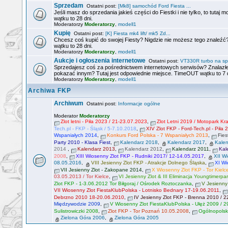
Sprzedam
Ostatni post:
[Mk8] samochód Ford Fiesta ...
Jeśli masz do sprzedania jakieś części do Fiestki i nie tylko, to tut
wątku to 28 dni.
Moderatorzy
Moderatorzy
,
modell1
Kupię
Ostatni post:
[K] Fiesta mk4 lift/ mk5 Zd...
Chcesz coś kupić do swojej Fiesty? Nigdzie nie możesz tego znaleźć
wątku to 28 dni.
Moderatorzy
Moderatorzy
,
modell1
Aukcje i ogłoszenia internetowe
Ostatni post:
VT330R turbo na sp
Sprzedajesz coś za pośrednictwem internetowych serwisów? Znalazłe
pokazać innym? Tutaj jest odpowiednie miejsce. TimeOUT wątku to 7 d
Moderatorzy
Moderatorzy
,
modell1
Archiwa FKP
Archiwum
Ostatni post:
Informacje ogólne
Moderator
Moderatorzy
Zlot letni - Piła 2023 / 21-23.07.2023
,
Zlot Letni 2019 / Motopark K
Tech.pl - FKP - Śląsk / 5-7.10.2018
,
XIV Zlot FKP - Ford-Tech.pl - Piła
Wspaniałych 2014
,
Konkurs Ford Polska - 7 Wspaniałych 2013
,
Fies
Party 2010 - Klasa Fiest
,
Kalendarz 2018
,
Kalendarz 2017
,
Kale
2014
,
Kalendarz 2013
,
Kalendarz 2012
,
Kalendarz 2011
,
Kal
2008
,
XIII Wiosenny Zlot FKP - Rudniki 2017/ 12-14.05.2017
,
XII W
08.05.2016
,
VIII Jesienny Zlot FKP - Atrakcje Dolnego Śląska
,
XI Wi
VII Jesienny Zlot - Zakopane 2014
,
X Wiosenny Zlot FKP - Tor Kielc
03.05.2013 / Tor Kielce
,
VI Jesienny Zlot & III Eliminacja Youngtimerpa
Zlot FKP - 1-3.06.2012 Tor Biłgoraj / Ośrodek Roztoczanka
,
V Jesienny
VII Wiosenny Zlot FiestaKlubPolska - Lotnisko Bednary 17-19.06.2011
,
Debrzno 2010 18-20.06.2010
,
IV Jesienny Zlot FKP - Brenna 2010 / 
Międzywodzie 2009
,
V Wiosenny Zlot FiestaKlubPolska - Ułęż 2009 / 2
Sulistrowiczki 2008
,
Zlot FKP - Tor Poznań 10.05.2008
,
Ogólnopolsk
Zielona Góra 2006
,
Zielona Góra 2005