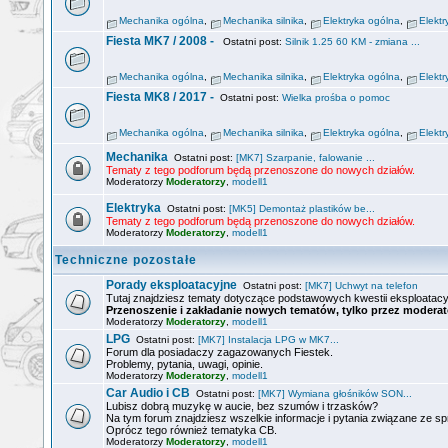
Mechanika ogólna
,
Mechanika silnika
,
Elektryka ogólna
,
Elektr
Fiesta MK7 / 2008 -
Ostatni post:
Silnik 1.25 60 KM - zmiana ...
Mechanika ogólna
,
Mechanika silnika
,
Elektryka ogólna
,
Elektr
Fiesta MK8 / 2017 -
Ostatni post:
Wielka prośba o pomoc
Mechanika ogólna
,
Mechanika silnika
,
Elektryka ogólna
,
Elektr
Mechanika
Ostatni post:
[MK7] Szarpanie, falowanie ...
Tematy z tego podforum będą przenoszone do nowych działów.
Moderatorzy
Moderatorzy
,
modell1
Elektryka
Ostatni post:
[MK5] Demontaż plastików be...
Tematy z tego podforum będą przenoszone do nowych działów.
Moderatorzy
Moderatorzy
,
modell1
Techniczne pozostałe
Porady eksploatacyjne
Ostatni post:
[MK7] Uchwyt na telefon
Tutaj znajdziesz tematy dotyczące podstawowych kwestii eksploatacy
Przenoszenie i zakładanie nowych tematów, tylko przez moderat
Moderatorzy
Moderatorzy
,
modell1
LPG
Ostatni post:
[MK7] Instalacja LPG w MK7...
Forum dla posiadaczy zagazowanych Fiestek.
Problemy, pytania, uwagi, opinie.
Moderatorzy
Moderatorzy
,
modell1
Car Audio i CB
Ostatni post:
[MK7] Wymiana głośników SON...
Lubisz dobrą muzykę w aucie, bez szumów i trzasków?
Na tym forum znajdziesz wszelkie informacje i pytania związane ze s
Oprócz tego również tematyka CB.
Moderatorzy
Moderatorzy
,
modell1