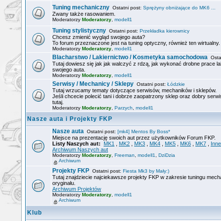
Tuning mechaniczny
Ostatni post:
Sprężyny obniżające do MK6 ...
Zwany także rasowaniem.
Moderatorzy
Moderatorzy
,
modell1
Tuning stylistyczny
Ostatni post:
Przekładka kierownicy
Chcesz zmienić wygląd swojego auta?
To forum przeznaczone jest na tuning optyczny, również ten wirtualny.
Moderatorzy
Moderatorzy
,
modell1
Blacharstwo / Lakiernictwo / Kosmetyka samochodowa
Ostat
Tutaj dowiesz się jak jak walczyć z rdzą, jak wykonać drobne prace la
swojego auta.
Moderatorzy
Moderatorzy
,
modell1
Serwisy / Mechanicy / Sklepy
Ostatni post:
Łódzkie
Tutaj wrzucamy tematy dotyczące serwisów, mechaników i sklepów.
Jeśli chcecie polecić tani i dobrze zaopatrzony sklep oraz dobry serwi
tutaj.
Moderatorzy
Moderatorzy
,
Parzych
,
modell1
Nasze auta i Projekty FKP
Nasze auta
Ostatni post:
[mk4] Mentos By Boss*
Miejsce na prezentację swoich aut przez użytkowników Forum FKP.
Listy Naszych aut:
MK1
,
MK2
,
MK3
,
MK4
,
MK5
,
MK6
,
MK7
,
Inne
Archiwum Naszych aut
Moderatorzy
Moderatorzy
,
Freeman
,
modell1
,
DziDzia
Archiwum
Projekty FKP
Ostatni post:
Fiesta Mk3 by Mały:)
Tutaj znajdziecie najciekawsze projekty FKP w zakresie tuningu mech
oryginału.
Archiwum Projektów
Moderatorzy
Moderatorzy
,
modell1
Archiwum
Klub