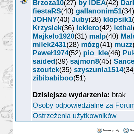
Brzoza10
(27)
by IDEA
(42)
Dar
fiestaRS
(40)
gallanonim51
(34
JOHNY
(40)
Juby
(28)
klopsik1
Krzysiek
(36)
leklero
(42)
lethal
Majkelo1920
(31)
malp
(40)
Mal
milek2431
(28)
mózg
(41)
muzz
Paweł1974
(52)
pio_kle
(46)
Pu
saided
(39)
sajmon8
(45)
Sanc
szoutek
(35)
szyszunia1514
(3
zibibabiboo
(51)
Dzisiejsze wydarzenia:
brak
Osoby odpowiedzialne za Foru
Ostrzeżenia użytkowników
Nowe posty
Br