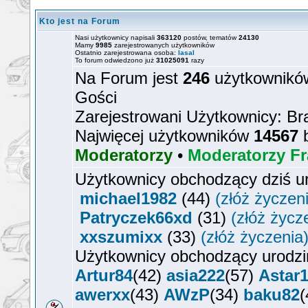
Kto jest na Forum
Nasi użytkownicy napisali
363120
postów, tematów
24130
Mamy
9985
zarejestrowanych użytkowników
Ostatnio zarejestrowana osoba:
lasal
To forum odwiedzono już
31025091
razy
Na Forum jest
246
użytkowników
Gości
Zarejestrowani Użytkownicy: Br
Najwięcej użytkowników
14567
b
Moderatorzy
•
Moderatorzy Fr
Użytkownicy obchodzący dziś u
michael1982
(44)
(złóż życzen
Patryczek66xd
(31)
(złóż życz
xxszumixx
(33)
(złóż życzenia
Użytkownicy obchodzący urodzi
Artur84
(42)
asia222
(57)
Astar
awerxx
(43)
AWzP
(34)
baku82