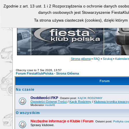
Zgodnie z art. 13 ust. 1 i 2 Rozporządzenia o ochronie danych osob
danych osobowych jest Stowarzyszenie FiestaKlu
Ta strona używa ciasteczek (cookies), dzięki którym
Strona główna
•
FAQ
•
Szukaj
•
Kalendar
Obecny czas to 7 Sie 2026, 13:57
Forum FiestaKlubPolska - Strona Główna
Forum
Na czasie
Osobliwości FKP
Ostatni post:
KĄCIK RODZINNY
Opowieści Dziwnej Treści
/
Kącik Rodzinny
/
Klubowa kronika towarz
Moderator
modell1
O wszystkim
Niezbędne informacje o Klubie i Forum
Ostatni post:
Polityka coo
Sprawy klubowe.