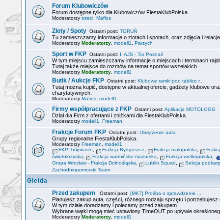
Forum Klubowiczów
Forum dostępne tylko dla Klubowiczów FiestaKlubPolska.
Moderatorzy
trzeci
,
Mafios
Zloty / Spoty
Ostatni post:
TORUŃ
Tu zamieszczamy informacje o zlotach i spotach, oraz zdjęcia i relacje
Moderatorzy
Moderatorzy
,
modell1
,
Parzych
Sport w FKP
Ostatni post:
II AJS - Tor Poznań
W tym miejscu zamieszczamy informacje o miejscach i terminach rajdó
Tutaj także miejsce do rozmów na temat sportów wszelakich.
Moderatorzy
Moderatorzy
,
modell1
Butik / Aukcje FKP
Ostatni post:
Klubowe ramki pod tablice r...
Tutaj można kupić, dostępne w aktualnej ofercie, gadżety klubowe or
charytatywnych.
Moderatorzy
Mafios
,
modell1
Firmy współpracujące z FKP
Ostatni post:
Aplikacja MOTOLOGG
Dział dla Firm z ofertami i zniżkami dla FiestaKlubPolska.
Moderatorzy
modell1
,
Freeman
Frakcje Forum FKP
Ostatni post:
Obejrzenie auta
Grupy regionalne FiestaKlubPolska.
Moderatorzy
Freeman
,
modell1
FKP-Trójmiasto
,
Frakcja Bydgoszcz
,
Frakcja małopolska
,
Frakc
świętokrzyska
,
Frakcja warmińsko-mazurska
,
Frakcja wielkopolska
,
Grupa Wrocław - Frakcja Dolnośląska
,
Lublin Squad
,
Sekcja podkar
Zachodniopomorski Team
Giełda
Przed zakupem
Ostatni post:
[MK7] Prośba o sprawdzenie ...
Planujesz zakup auta, części, różnego rodzaju sprzętu i potrzebujesz o
W tym dziale doradzamy i polecamy przed zakupem.
Wybrane wątki mogą mieć ustawiony TimeOUT po upływie określoneg
Moderatorzy
Moderatorzy
,
modell1