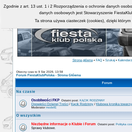
Zgodnie z art. 13 ust. 1 i 2 Rozporządzenia o ochronie danych osob
danych osobowych jest Stowarzyszenie FiestaKlu
Ta strona używa ciasteczek (cookies), dzięki którym
Strona główna
•
FAQ
•
Szukaj
•
Kalendar
Obecny czas to 9 Sie 2026, 13:58
Forum FiestaKlubPolska - Strona Główna
Forum
Na czasie
Osobliwości FKP
Ostatni post:
KĄCIK RODZINNY
Opowieści Dziwnej Treści
/
Kącik Rodzinny
/
Klubowa kronika towarz
Moderator
modell1
O wszystkim
Niezbędne informacje o Klubie i Forum
Ostatni post:
Polityka coo
Sprawy klubowe.