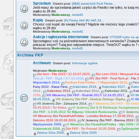
Sprzedam
Ostatni post:
[Mk8] samochód Ford Fiesta ...
Jeśli masz do sprzedania jakieś części do Fiestki i nie tylko, to tut
wątku to 28 dni.
Moderatorzy
Moderatorzy
,
modell1
Kupię
Ostatni post:
[K] Fiesta mk4 lift/ mk5 Zd...
Chcesz coś kupić do swojej Fiesty? Nigdzie nie możesz tego znaleźć
wątku to 28 dni.
Moderatorzy
Moderatorzy
,
modell1
Aukcje i ogłoszenia internetowe
Ostatni post:
VT330R turbo na sp
Sprzedajesz coś za pośrednictwem internetowych serwisów? Znalazłe
pokazać innym? Tutaj jest odpowiednie miejsce. TimeOUT wątku to 7 d
Moderatorzy
Moderatorzy
,
modell1
Archiwa FKP
Archiwum
Ostatni post:
Informacje ogólne
Moderator
Moderatorzy
Zlot letni - Piła 2023 / 21-23.07.2023
,
Zlot Letni 2019 / Motopark K
Tech.pl - FKP - Śląsk / 5-7.10.2018
,
XIV Zlot FKP - Ford-Tech.pl - Piła
Wspaniałych 2014
,
Konkurs Ford Polska - 7 Wspaniałych 2013
,
Fies
Party 2010 - Klasa Fiest
,
Kalendarz 2018
,
Kalendarz 2017
,
Kale
2014
,
Kalendarz 2013
,
Kalendarz 2012
,
Kalendarz 2011
,
Kal
2008
,
XIII Wiosenny Zlot FKP - Rudniki 2017/ 12-14.05.2017
,
XII W
08.05.2016
,
VIII Jesienny Zlot FKP - Atrakcje Dolnego Śląska
,
XI Wi
VII Jesienny Zlot - Zakopane 2014
,
X Wiosenny Zlot FKP - Tor Kielc
03.05.2013 / Tor Kielce
,
VI Jesienny Zlot & III Eliminacja Youngtimerpa
Zlot FKP - 1-3.06.2012 Tor Biłgoraj / Ośrodek Roztoczanka
,
V Jesienny
VII Wiosenny Zlot FiestaKlubPolska - Lotnisko Bednary 17-19.06.2011
,
Debrzno 2010 18-20.06.2010
,
IV Jesienny Zlot FKP - Brenna 2010 / 
Międzywodzie 2009
,
V Wiosenny Zlot FiestaKlubPolska - Ułęż 2009 / 2
Sulistrowiczki 2008
,
Zlot FKP - Tor Poznań 10.05.2008
,
Ogólnopolsk
Zielona Góra 2006
,
Zielona Góra 2005