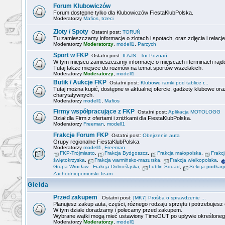
Forum Klubowiczów
Forum dostępne tylko dla Klubowiczów FiestaKlubPolska.
Moderatorzy
Mafios
,
trzeci
Zloty / Spoty
Ostatni post:
TORUŃ
Tu zamieszczamy informacje o zlotach i spotach, oraz zdjęcia i relacje
Moderatorzy
Moderatorzy
,
modell1
,
Parzych
Sport w FKP
Ostatni post:
II AJS - Tor Poznań
W tym miejscu zamieszczamy informacje o miejscach i terminach rajdó
Tutaj także miejsce do rozmów na temat sportów wszelakich.
Moderatorzy
Moderatorzy
,
modell1
Butik / Aukcje FKP
Ostatni post:
Klubowe ramki pod tablice r...
Tutaj można kupić, dostępne w aktualnej ofercie, gadżety klubowe or
charytatywnych.
Moderatorzy
modell1
,
Mafios
Firmy współpracujące z FKP
Ostatni post:
Aplikacja MOTOLOGG
Dział dla Firm z ofertami i zniżkami dla FiestaKlubPolska.
Moderatorzy
Freeman
,
modell1
Frakcje Forum FKP
Ostatni post:
Obejrzenie auta
Grupy regionalne FiestaKlubPolska.
Moderatorzy
modell1
,
Freeman
FKP-Trójmiasto
,
Frakcja Bydgoszcz
,
Frakcja małopolska
,
Frakc
świętokrzyska
,
Frakcja warmińsko-mazurska
,
Frakcja wielkopolska
,
Grupa Wrocław - Frakcja Dolnośląska
,
Lublin Squad
,
Sekcja podkar
Zachodniopomorski Team
Giełda
Przed zakupem
Ostatni post:
[MK7] Prośba o sprawdzenie ...
Planujesz zakup auta, części, różnego rodzaju sprzętu i potrzebujesz o
W tym dziale doradzamy i polecamy przed zakupem.
Wybrane wątki mogą mieć ustawiony TimeOUT po upływie określoneg
Moderatorzy
Moderatorzy
,
modell1