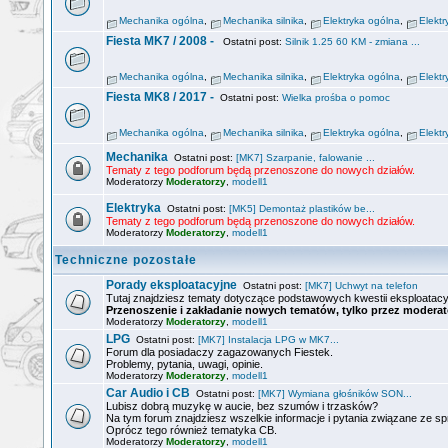
Mechanika ogólna
,
Mechanika silnika
,
Elektryka ogólna
,
Elektr
Fiesta MK7 / 2008 -
Ostatni post:
Silnik 1.25 60 KM - zmiana ...
Mechanika ogólna
,
Mechanika silnika
,
Elektryka ogólna
,
Elektr
Fiesta MK8 / 2017 -
Ostatni post:
Wielka prośba o pomoc
Mechanika ogólna
,
Mechanika silnika
,
Elektryka ogólna
,
Elektr
Mechanika
Ostatni post:
[MK7] Szarpanie, falowanie ...
Tematy z tego podforum będą przenoszone do nowych działów.
Moderatorzy
Moderatorzy
,
modell1
Elektryka
Ostatni post:
[MK5] Demontaż plastików be...
Tematy z tego podforum będą przenoszone do nowych działów.
Moderatorzy
Moderatorzy
,
modell1
Techniczne pozostałe
Porady eksploatacyjne
Ostatni post:
[MK7] Uchwyt na telefon
Tutaj znajdziesz tematy dotyczące podstawowych kwestii eksploatacy
Przenoszenie i zakładanie nowych tematów, tylko przez moderat
Moderatorzy
Moderatorzy
,
modell1
LPG
Ostatni post:
[MK7] Instalacja LPG w MK7...
Forum dla posiadaczy zagazowanych Fiestek.
Problemy, pytania, uwagi, opinie.
Moderatorzy
Moderatorzy
,
modell1
Car Audio i CB
Ostatni post:
[MK7] Wymiana głośników SON...
Lubisz dobrą muzykę w aucie, bez szumów i trzasków?
Na tym forum znajdziesz wszelkie informacje i pytania związane ze s
Oprócz tego również tematyka CB.
Moderatorzy
Moderatorzy
,
modell1