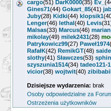
cargo
(51)
DarK0000
(35)
Ev_
(4
Gines71
(44)
Gokart_85
(41)
ja
Juby
(28)
Kidki
(44)
klopsik1
(4
Lenger
(46)
lethal
(40)
Levis
(31
Malsas
(33)
Marcus
(46)
marian
mikolay
(49)
milek2431
(28)
mod
Patrykowicz99
(27)
Paweł1974
RafałK
(42)
RemikGT
(48)
said
slothy
(41)
Sławczes
(53)
sphin
szyszunia1514
(34)
tadeo121-
vicior
(38)
wojtwit
(40)
zibibab
Dzisiejsze wydarzenia:
brak
Osoby odpowiedzialne za Foru
Ostrzeżenia użytkowników