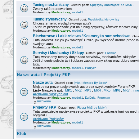
Tuning mechaniczny
Ostatni post:
Sprężyny obniżające do MK6 ...
Zwany także rasowaniem.
Moderatorzy
Moderatorzy
,
modell1
Tuning stylistyczny
Ostatni post:
Przekładka kierownicy
Chcesz zmienić wygląd swojego auta?
To forum przeznaczone jest na tuning optyczny, również ten wirtualny.
Moderatorzy
Moderatorzy
,
modell1
Blacharstwo / Lakiernictwo / Kosmetyka samochodowa
Ostat
Tutaj dowiesz się jak jak walczyć z rdzą, jak wykonać drobne prace la
swojego auta.
Moderatorzy
Moderatorzy
,
modell1
Serwisy / Mechanicy / Sklepy
Ostatni post:
Łódzkie
Tutaj wrzucamy tematy dotyczące serwisów, mechaników i sklepów.
Jeśli chcecie polecić tani i dobrze zaopatrzony sklep oraz dobry serwi
tutaj.
Moderatorzy
Moderatorzy
,
modell1
,
Parzych
Nasze auta i Projekty FKP
Nasze auta
Ostatni post:
[mk4] Mentos By Boss*
Miejsce na prezentację swoich aut przez użytkowników Forum FKP.
Listy Naszych aut:
MK1
,
MK2
,
MK3
,
MK4
,
MK5
,
MK6
,
MK7
,
Inne
Archiwum Naszych aut
Moderatorzy
Moderatorzy
,
modell1
,
DziDzia
,
Freeman
Archiwum
Projekty FKP
Ostatni post:
Fiesta Mk3 by Mały:)
Tutaj znajdziecie najciekawsze projekty FKP w zakresie tuningu mech
oryginału.
Archiwum Projektów
Moderatorzy
Moderatorzy
,
modell1
Archiwum
Klub