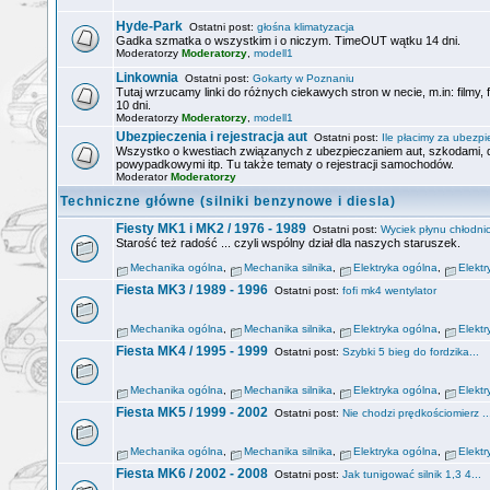
Hyde-Park
Ostatni post:
głośna klimatyzacja
Gadka szmatka o wszystkim i o niczym. TimeOUT wątku 14 dni.
Moderatorzy
Moderatorzy
,
modell1
Linkownia
Ostatni post:
Gokarty w Poznaniu
Tutaj wrzucamy linki do różnych ciekawych stron w necie, m.in: filmy,
10 dni.
Moderatorzy
Moderatorzy
,
modell1
Ubezpieczenia i rejestracja aut
Ostatni post:
Ile płacimy za ubezpie
Wszystko o kwestiach związanych z ubezpieczaniem aut, szkodami
powypadkowymi itp. Tu także tematy o rejestracji samochodów.
Moderator
Moderatorzy
Techniczne główne (silniki benzynowe i diesla)
Fiesty MK1 i MK2 / 1976 - 1989
Ostatni post:
Wyciek płynu chłodnic
Starość też radość ... czyli wspólny dział dla naszych staruszek.
Mechanika ogólna
,
Mechanika silnika
,
Elektryka ogólna
,
Elektr
Fiesta MK3 / 1989 - 1996
Ostatni post:
fofi mk4 wentylator
Mechanika ogólna
,
Mechanika silnika
,
Elektryka ogólna
,
Elektr
Fiesta MK4 / 1995 - 1999
Ostatni post:
Szybki 5 bieg do fordzika...
Mechanika ogólna
,
Mechanika silnika
,
Elektryka ogólna
,
Elektr
Fiesta MK5 / 1999 - 2002
Ostatni post:
Nie chodzi prędkościomierz ..
Mechanika ogólna
,
Mechanika silnika
,
Elektryka ogólna
,
Elektr
Fiesta MK6 / 2002 - 2008
Ostatni post:
Jak tunigować silnik 1,3 4...