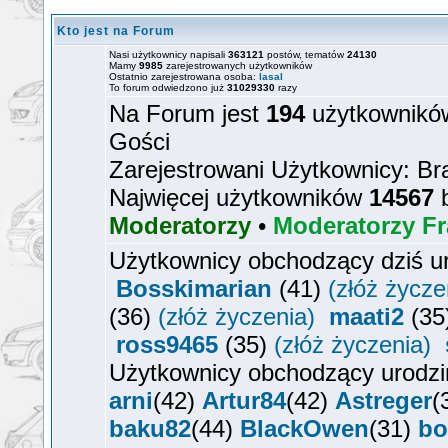
Kto jest na Forum
Nasi użytkownicy napisali
363121
postów, tematów
24130
Mamy
9985
zarejestrowanych użytkowników
Ostatnio zarejestrowana osoba:
lasal
To forum odwiedzono już
31029330
razy
Na Forum jest
194
użytkowników
Gości
Zarejestrowani Użytkownicy: Br
Najwięcej użytkowników
14567
b
Moderatorzy
•
Moderatorzy Fr
Użytkownicy obchodzący dziś u
Bosskimarian
(41)
(złóż życze
(36)
(złóż życzenia)
maati2
(35
ross9465
(35)
(złóż życzenia)
Użytkownicy obchodzący urodzi
arni
(42)
Artur84
(42)
Astreger
(
baku82
(44)
BlackOwen
(31)
bo