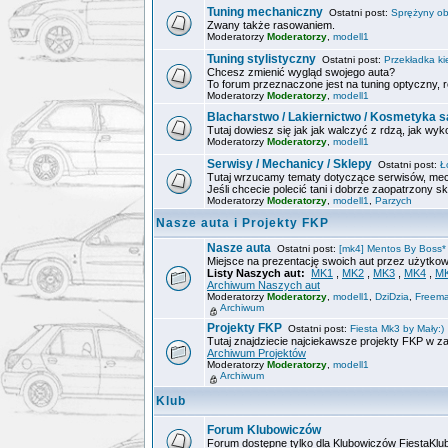
Tuning mechaniczny
Ostatni post:
Sprężyny ob
Zwany także rasowaniem.
Moderatorzy
Moderatorzy
,
modell1
Tuning stylistyczny
Ostatni post:
Przekładka ki
Chcesz zmienić wygląd swojego auta?
To forum przeznaczone jest na tuning optyczny, r
Moderatorzy
Moderatorzy
,
modell1
Blacharstwo / Lakiernictwo / Kosmetyka
Tutaj dowiesz się jak jak walczyć z rdzą, jak wyk
Moderatorzy
Moderatorzy
,
modell1
Serwisy / Mechanicy / Sklepy
Ostatni post:
Ł
Tutaj wrzucamy tematy dotyczące serwisów, mec
Jeśli chcecie polecić tani i dobrze zaopatrzony sk
Moderatorzy
Moderatorzy
,
modell1
,
Parzych
Nasze auta i Projekty FKP
Nasze auta
Ostatni post:
[mk4] Mentos By Boss*
Miejsce na prezentację swoich aut przez użytk
Listy Naszych aut:
MK1
,
MK2
,
MK3
,
MK4
,
M
Archiwum Naszych aut
Moderatorzy
Moderatorzy
,
modell1
,
DziDzia
,
Freem
Archiwum
Projekty FKP
Ostatni post:
Fiesta Mk3 by Mały:)
Tutaj znajdziecie najciekawsze projekty FKP w z
Archiwum Projektów
Moderatorzy
Moderatorzy
,
modell1
Archiwum
Klub
Forum Klubowiczów
Forum dostępne tylko dla Klubowiczów FiestaKlu