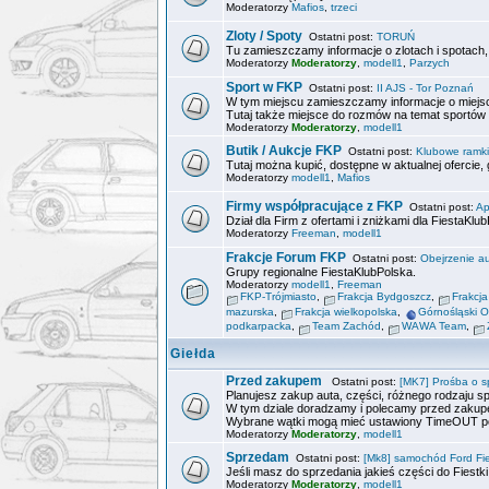
Moderatorzy
Mafios
,
trzeci
Zloty / Spoty
Ostatni post:
TORUŃ
Tu zamieszczamy informacje o zlotach i spotach, o
Moderatorzy
Moderatorzy
,
modell1
,
Parzych
Sport w FKP
Ostatni post:
II AJS - Tor Poznań
W tym miejscu zamieszczamy informacje o miejsca
Tutaj także miejsce do rozmów na temat sportów
Moderatorzy
Moderatorzy
,
modell1
Butik / Aukcje FKP
Ostatni post:
Klubowe ramki 
Tutaj można kupić, dostępne w aktualnej ofercie
Moderatorzy
modell1
,
Mafios
Firmy współpracujące z FKP
Ostatni post:
Ap
Dział dla Firm z ofertami i zniżkami dla FiestaKlu
Moderatorzy
Freeman
,
modell1
Frakcje Forum FKP
Ostatni post:
Obejrzenie a
Grupy regionalne FiestaKlubPolska.
Moderatorzy
modell1
,
Freeman
FKP-Trójmiasto
,
Frakcja Bydgoszcz
,
Frakcj
mazurska
,
Frakcja wielkopolska
,
Górnośląski 
podkarpacka
,
Team Zachód
,
WAWA Team
,
Giełda
Przed zakupem
Ostatni post:
[MK7] Prośba o s
Planujesz zakup auta, części, różnego rodzaju spr
W tym dziale doradzamy i polecamy przed zakup
Wybrane wątki mogą mieć ustawiony TimeOUT po
Moderatorzy
Moderatorzy
,
modell1
Sprzedam
Ostatni post:
[Mk8] samochód Ford Fies
Jeśli masz do sprzedania jakieś części do Fiestki
Moderatorzy
Moderatorzy
,
modell1