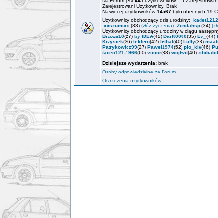
Na Forum jest
441
użytkowników :: 0 Zarejestrowany
Zarejestrowani Użytkownicy: Brak
Najwięcej użytkowników
14567
było obecnych 19 C
Użytkownicy obchodzący dziś urodziny:
kadet1212
xxszumixx
(33)
(złóż życzenia)
Zondahsp
(34)
(z
Użytkownicy obchodzący urodziny w ciągu następn
Brzoza10
(27)
by IDEA
(42)
DarK0000
(35)
Ev_
(44)
Krzysiek
(36)
leklero
(42)
lethal
(40)
Luffy
(33)
maat
Patrykowicz99
(27)
Paweł1974
(52)
pio_kle
(46)
Pu
tadeo121-1966
(60)
vicior
(38)
wojtwit
(40)
zibibabi
Dzisiejsze wydarzenia:
brak
Osoby odpowiedzialne za Forum
Ostrzeżenia użytkowników