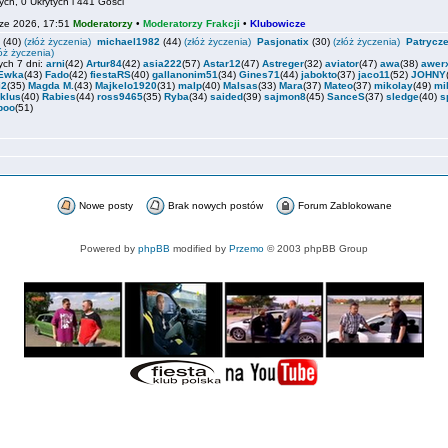
ch, 0 Ukrytych i 441 Gości
ze 2026, 17:51
Moderatorzy
•
Moderatorzy Frakcji
•
Klubowicze
(40)
(złóż życzenia)
michael1982
(44)
(złóż życzenia)
Pasjonatix
(30)
(złóż życzenia)
Patrycz
łóż życzenia)
ych 7 dni:
arni
(42)
Artur84
(42)
asia222
(57)
Astar12
(47)
Astreger
(32)
aviator
(47)
awa
(38)
awer
Ewka
(43)
Fado
(42)
fiestaRS
(40)
gallanonim51
(34)
Gines71
(44)
jabokto
(37)
jaco11
(52)
JOHNY
i2
(35)
Magda M.
(43)
Majkelo1920
(31)
malp
(40)
Malsas
(33)
Mara
(37)
Mateo
(37)
mikolay
(49)
mi
klus
(40)
Rabies
(44)
ross9465
(35)
Ryba
(34)
saided
(39)
sajmon8
(45)
SanceS
(37)
sledge
(40)
s
boo
(51)
Nowe posty
Brak nowych postów
Forum Zablokowane
Powered by
phpBB
modified by
Przemo
© 2003 phpBB Group