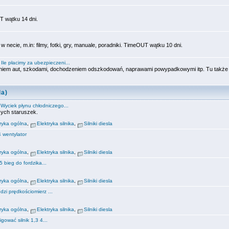
 wątku 14 dni.
 necie, m.in: filmy, fotki, gry, manuale, poradniki. TimeOUT wątku 10 dni.
:
Ile płacimy za ubezpieczeni...
niem aut, szkodami, dochodzeniem odszkodowań, naprawami powypadkowymi itp. Tu także
la)
:
Wyciek płynu chłodniczego...
szych staruszek.
tryka ogólna
,
Elektryka silnika
,
Silniki diesla
4 wentylator
tryka ogólna
,
Elektryka silnika
,
Silniki diesla
5 bieg do fordzika...
tryka ogólna
,
Elektryka silnika
,
Silniki diesla
dzi prędkościomierz ...
tryka ogólna
,
Elektryka silnika
,
Silniki diesla
igować silnik 1,3 4...