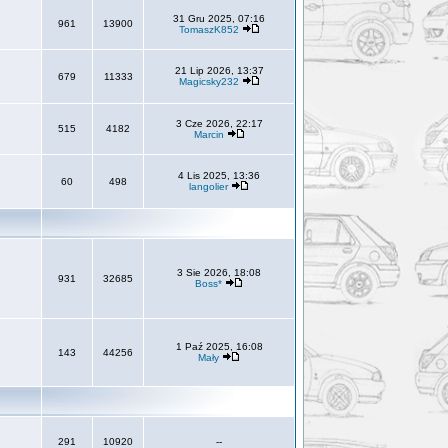
31 Gru 2025, 07:16
961
13900
TomaszK852
21 Lip 2026, 13:37
679
11333
Magicsky232
3 Cze 2026, 22:17
515
4182
Marcin
4 Lis 2025, 13:36
60
498
langolier
3 Sie 2026, 18:08
931
32685
Boss*
1 Paź 2025, 16:08
143
44256
Mały
291
10920
--