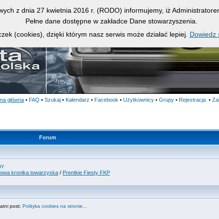
owych z dnia 27 kwietnia 2016 r. (RODO) informujemy, iż Administrato
Pełne dane dostępne w zakładce Dane stowarzyszenia.
zek (cookies), dzięki którym nasz serwis może działać lepiej.
Dowiedz s
ona główna
•
FAQ
•
Szukaj
•
Kalendarz
•
Facebook
•
Użytkownicy
•
Grupy
•
Rejestracja
•
Za
Forum
NY
bowa kronika towarzyska
/
Prentkie Fiesty FKP
tni post:
Polityka cookies na stronie...