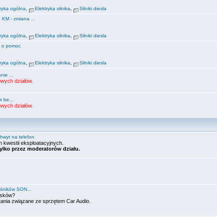
tryka ogólna
,
Elektryka silnika
,
Silniki diesla
0 KM - zmiana ...
tryka ogólna
,
Elektryka silnika
,
Silniki diesla
a o pomoc
tryka ogólna
,
Elektryka silnika
,
Silniki diesla
nie ...
wych działów.
 be...
wych działów.
hwyt na telefon
 kwestii eksploatacyjnych.
ylko przez moderatorów działu.
śników SON...
asków?
ytania związane ze sprzętem Car Audio.