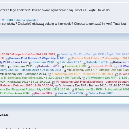
możesz tego znaleźć? Umieść swoje ogłoszenie tutaj. TimeOUT wątku to 28 dni.
t:
VT330R turbo na sprzedaż
 serwisów? Znalazłeś ciekawą aukcję w internecie? Chcesz to pokazać innym? Tutaj jest
tni 2019 / Motopark Kraków 19-21.07.2019
,
Jesienny Zlot Ford-Tech.pl - FKP - Śląsk / 5-7.10.2
018
,
Konkurs Ford Polska - 7 Wspaniałych 2014
,
Konkurs Ford Polska - 7 Wspaniałych 201
ty 2010 - Klasa Fiest
,
Kalendarz 2018
,
Kalendarz 2017
,
Kalendarz 2016
,
Kalendarz 
 2012
,
Kalendarz 2011
,
Kalendarz 2010
,
Fiestaszki 2009
,
Fiestaszki 2008
,
XIII Wio
senny Zlot FKP - Radom 2016 / 06-08.05.2016
,
VIII Jesienny Zlot FKP - Atrakcje Dolnego Śląs
VII Jesienny Zlot - Zakopane 2014
,
X Wiosenny Zlot FKP - Tor Kielce / 02.05.2014
,
IX Wio
t & III Eliminacja Youngtimerparty / 1-2.09.2012 / Tor Poznań
,
VIII Wiosenny Zlot FKP - 1-3.06
 FKP - Kruszwica 2011 / 14-16.10.2011
,
VII Wiosenny Zlot FiestaKlubPolska - Lotnisko Bednary
- Rallyland Debrzno 2010 18-20.06.2010
,
IV Jesienny Zlot FKP - Brenna 2010 / 22-24.10.2010
nny Zlot FiestaKlubPolska - Ułęż 2009 / 29-31.05.09
,
II Jesienny Zlot FKP - Sulistrowiczki 200
t FKP - Boszkowo 2007
,
Radom 2007
,
Zielona Góra 2006
,
Zielona Góra 2005
24130