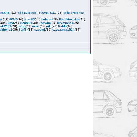
ek66xd
(31)
(złóż życzenia)
Paweł_S21
(35)
(złóż życzenia)
xx
(43)
AWzP
(34)
baku82
(44)
bobson
(38)
Bosskimarian
(41)
(40)
Juby
(28)
klopsik1
(40)
komano
(34)
Krystianek
(35)
lek2431
(28)
mózg
(41)
muzz
(42)
niki
(27)
Pablo
(46)
phinx-s1
(36)
Surf3r
(33)
szoutek
(35)
szyszunia1514
(34)