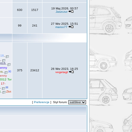
19 Maj 2026, 00:57
630
1517
Jaszczur
27 Wrz 2025, 15:51
99
241
maroo77
018
,
3
,
2015
,
senny
26 Wrz 2023, 16:25
375
23412
ka
,
XI
vegetagt
senny
.2012 Tor
 17-
,
III
8
,
Zlot
[
Preferencje
] Styl forum: