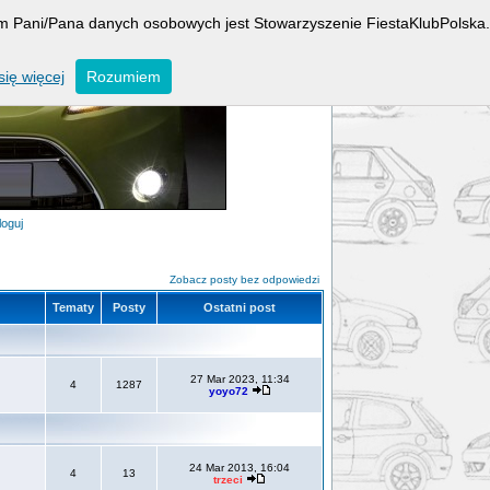
rem Pani/Pana danych osobowych jest Stowarzyszenie FiestaKlubPolska.
ię więcej
Rozumiem
loguj
Zobacz posty bez odpowiedzi
Tematy
Posty
Ostatni post
27 Mar 2023, 11:34
4
1287
yoyo72
24 Mar 2013, 16:04
4
13
trzeci