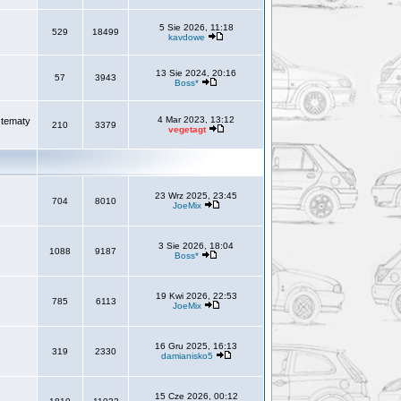
5 Sie 2026, 11:18
529
18499
kavdowe
13 Sie 2024, 20:16
57
3943
Boss*
4 Mar 2023, 13:12
 tematy
210
3379
vegetagt
23 Wrz 2025, 23:45
704
8010
JoeMix
3 Sie 2026, 18:04
1088
9187
Boss*
19 Kwi 2026, 22:53
785
6113
JoeMix
16 Gru 2025, 16:13
319
2330
damianisko5
15 Cze 2026, 00:12