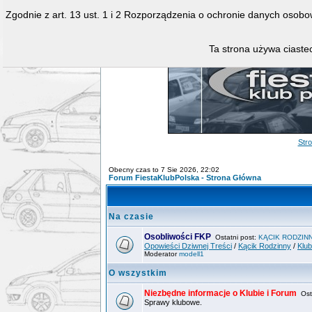
Zgodnie z art. 13 ust. 1 i 2 Rozporządzenia o ochronie danych osob
Ta strona używa ciastec
Str
Obecny czas to 7 Sie 2026, 22:02
Forum FiestaKlubPolska - Strona Główna
Na czasie
Osobliwości FKP
Ostatni post:
KĄCIK RODZIN
Opowieści Dziwnej Treści
/
Kącik Rodzinny
/
Klu
Moderator
modell1
O wszystkim
Niezbędne informacje o Klubie i Forum
Osta
Sprawy klubowe.