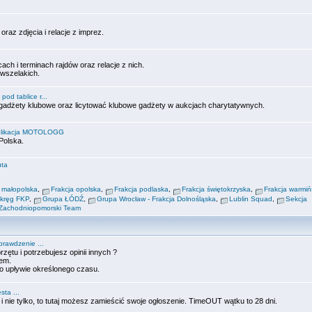
raz zdjęcia i relacje z imprez.
ch i terminach rajdów oraz relacje z nich.
 wszelakich.
pod tablice r...
, gadżety klubowe oraz licytować klubowe gadżety w aukcjach charytatywnych.
likacja MOTOLOGG
bPolska.
uta
a małopolska
,
Frakcja opolska
,
Frakcja podlaska
,
Frakcja świętokrzyska
,
Frakcja warmiń
Okręg FKP
,
Grupa ŁÓDŹ
,
Grupa Wrocław - Frakcja Dolnośląska
,
Lublin Squad
,
Sekcja
Zachodniopomorski Team
prawdzenie ...
zętu i potrzebujesz opinii innych ?
em.
 upływie określonego czasu.
ta ...
 i nie tylko, to tutaj możesz zamieścić swoje ogłoszenie. TimeOUT wątku to 28 dni.