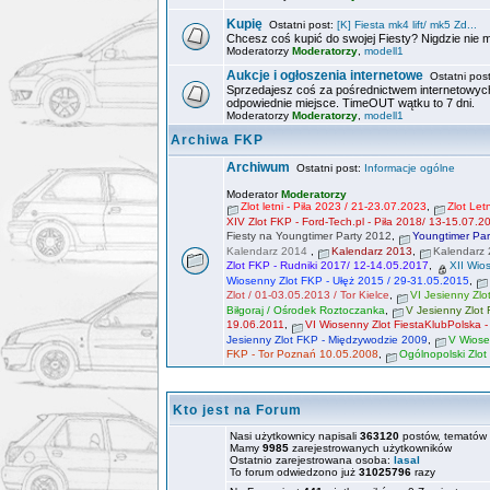
Kupię
Ostatni post:
[K] Fiesta mk4 lift/ mk5 Zd...
Chcesz coś kupić do swojej Fiesty? Nigdzie nie 
Moderatorzy
Moderatorzy
,
modell1
Aukcje i ogłoszenia internetowe
Ostatni pos
Sprzedajesz coś za pośrednictwem internetowych
odpowiednie miejsce. TimeOUT wątku to 7 dni.
Moderatorzy
Moderatorzy
,
modell1
Archiwa FKP
Archiwum
Ostatni post:
Informacje ogólne
Moderator
Moderatorzy
Zlot letni - Piła 2023 / 21-23.07.2023
,
Zlot Le
XIV Zlot FKP - Ford-Tech.pl - Piła 2018/ 13-15.07.2
Fiesty na Youngtimer Party 2012
,
Youngtimer Par
Kalendarz 2014
,
Kalendarz 2013
,
Kalendarz
Zlot FKP - Rudniki 2017/ 12-14.05.2017
,
XII Wio
Wiosenny Zlot FKP - Ułęż 2015 / 29-31.05.2015
,
Zlot / 01-03.05.2013 / Tor Kielce
,
VI Jesienny Zlo
Biłgoraj / Ośrodek Roztoczanka
,
V Jesienny Zlot
19.06.2011
,
VI Wiosenny Zlot FiestaKlubPolska 
Jesienny Zlot FKP - Międzywodzie 2009
,
V Wiose
FKP - Tor Poznań 10.05.2008
,
Ogólnopolski Zlo
Kto jest na Forum
Nasi użytkownicy napisali
363120
postów, tematów
Mamy
9985
zarejestrowanych użytkowników
Ostatnio zarejestrowana osoba:
lasal
To forum odwiedzono już
31025796
razy