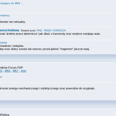
niżające do MK6 ...
erownicy
ównież ten wirtualny.
 samochodowa
Ostatni post:
FAQ - RDZA / KOROZJA
onać drobne prace lakiernicze i jak dbać o karoserię oraz wnętrze swojego auta.
ódzkie
haników i sklepów.
lep oraz dobry serwis lub ostrzec przed jakimś "majstrem" piszcie tutaj.
owników Forum FKP.
K5
,
MK6
,
MK7
,
Inne
an
akresie tuningu mechanicznego i stylistycznego oraz powrotów do oryginału.
bPolska.