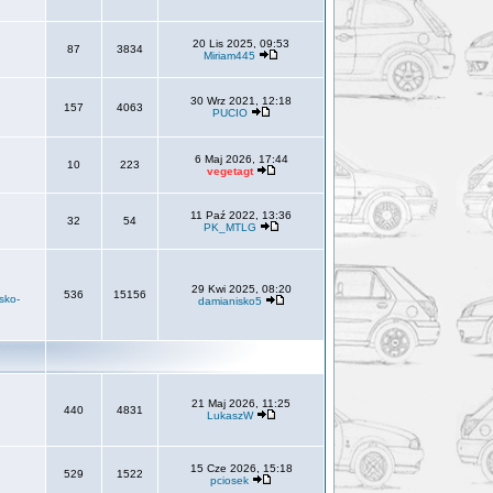
20 Lis 2025, 09:53
87
3834
Miriam445
30 Wrz 2021, 12:18
157
4063
PUCIO
6 Maj 2026, 17:44
10
223
vegetagt
11 Paź 2022, 13:36
32
54
PK_MTLG
29 Kwi 2025, 08:20
536
15156
sko-
damianisko5
21 Maj 2026, 11:25
440
4831
LukaszW
15 Cze 2026, 15:18
529
1522
pciosek