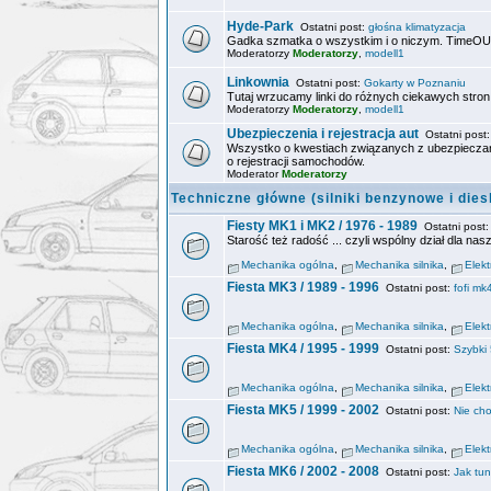
Hyde-Park
Ostatni post:
głośna klimatyzacja
Gadka szmatka o wszystkim i o niczym. TimeOUT
Moderatorzy
Moderatorzy
,
modell1
Linkownia
Ostatni post:
Gokarty w Poznaniu
Tutaj wrzucamy linki do różnych ciekawych stron w
Moderatorzy
Moderatorzy
,
modell1
Ubezpieczenia i rejestracja aut
Ostatni post
Wszystko o kwestiach związanych z ubezpiecza
o rejestracji samochodów.
Moderator
Moderatorzy
Techniczne główne (silniki benzynowe i dies
Fiesty MK1 i MK2 / 1976 - 1989
Ostatni post
Starość też radość ... czyli wspólny dział dla na
Mechanika ogólna
,
Mechanika silnika
,
Elek
Fiesta MK3 / 1989 - 1996
Ostatni post:
fofi mk
Mechanika ogólna
,
Mechanika silnika
,
Elek
Fiesta MK4 / 1995 - 1999
Ostatni post:
Szybki 
Mechanika ogólna
,
Mechanika silnika
,
Elek
Fiesta MK5 / 1999 - 2002
Ostatni post:
Nie cho
Mechanika ogólna
,
Mechanika silnika
,
Elek
Fiesta MK6 / 2002 - 2008
Ostatni post:
Jak tun