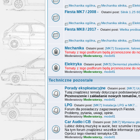
Mechanika ogólna
,
Mechanika silnika
,
Elek
Fiesta MK7 / 2008 -
Ostatni post:
Silnik 1.25 6
Mechanika ogólna
,
Mechanika silnika
,
Elek
Fiesta MK8 / 2017 -
Ostatni post:
Wielka prośb
Mechanika ogólna
,
Mechanika silnika
,
Elek
Mechanika
Ostatni post:
[MK7] Szarpanie, falowa
Tematy z tego podforum będą przenoszone do no
Moderatorzy
Moderatorzy
,
modell1
Elektryka
Ostatni post:
[MK5] Demontaż plastików
Tematy z tego podforum będą przenoszone do no
Moderatorzy
Moderatorzy
,
modell1
Techniczne pozostałe
Porady eksploatacyjne
Ostatni post:
[MK7] Uc
Tutaj znajdziesz tematy dotyczące podstawowych
Przenoszenie i zakładanie nowych tematów, t
Moderatorzy
Moderatorzy
,
modell1
LPG
Ostatni post:
[MK7] Instalacja LPG w MK7...
Forum dla posiadaczy zagazowanych Fiestek.
Problemy, pytania, uwagi, opinie.
Moderatorzy
Moderatorzy
,
modell1
Car Audio i CB
Ostatni post:
[MK7] Wymiana gło
Lubisz dobrą muzykę w aucie, bez szumów i trz
Na tym forum znajdziesz wszelkie informacje i p
Oprócz tego również tematyka CB.
Moderatorzy
Moderatorzy
,
modell1