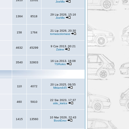
1810
11032
JoeMix
29 Lip 2026, 15:16
1364
8518
JoeMix
21 Lip 2026, 20:30
158
1764
tomaszziomasz
9 Cze 2013, 00:21
4632
45299
Zalew
16 Lis 2013, 18:08
3540
32803
TSRules
20 Lis 2025, 09:55
110
4072
Miriam445
22 Sie 2023, 17:37
460
5910
stilo_kielce
10 Mar 2026, 22:43
1415
13560
BootError