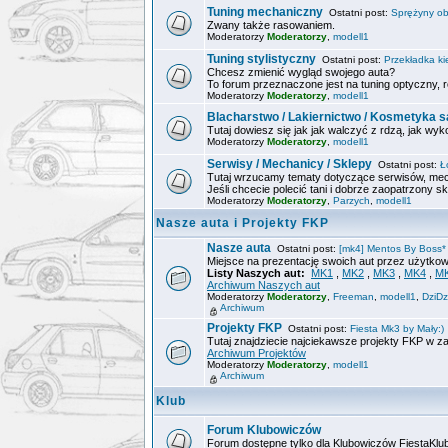
Tuning mechaniczny
Ostatni post:
Sprężyny ob
Zwany także rasowaniem.
Moderatorzy
Moderatorzy
,
modell1
Tuning stylistyczny
Ostatni post:
Przekładka ki
Chcesz zmienić wygląd swojego auta?
To forum przeznaczone jest na tuning optyczny, r
Moderatorzy
Moderatorzy
,
modell1
Blacharstwo / Lakiernictwo / Kosmetyka
Tutaj dowiesz się jak jak walczyć z rdzą, jak wyk
Moderatorzy
Moderatorzy
,
modell1
Serwisy / Mechanicy / Sklepy
Ostatni post:
Ł
Tutaj wrzucamy tematy dotyczące serwisów, mec
Jeśli chcecie polecić tani i dobrze zaopatrzony sk
Moderatorzy
Moderatorzy
,
Parzych
,
modell1
Nasze auta i Projekty FKP
Nasze auta
Ostatni post:
[mk4] Mentos By Boss*
Miejsce na prezentację swoich aut przez użytk
Listy Naszych aut:
MK1
,
MK2
,
MK3
,
MK4
,
M
Archiwum Naszych aut
Moderatorzy
Moderatorzy
,
Freeman
,
modell1
,
DziDz
Archiwum
Projekty FKP
Ostatni post:
Fiesta Mk3 by Mały:)
Tutaj znajdziecie najciekawsze projekty FKP w z
Archiwum Projektów
Moderatorzy
Moderatorzy
,
modell1
Archiwum
Klub
Forum Klubowiczów
Forum dostępne tylko dla Klubowiczów FiestaKlu