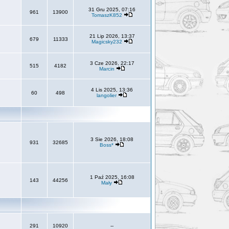
31 Gru 2025, 07:16
961
13900
TomaszK852
21 Lip 2026, 13:37
679
11333
Magicsky232
3 Cze 2026, 22:17
515
4182
Marcin
4 Lis 2025, 13:36
60
498
langolier
3 Sie 2026, 18:08
931
32685
Boss*
1 Paź 2025, 16:08
143
44256
Mały
291
10920
--