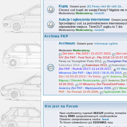
Kupię
Ostatni post:
[K] Fiesta mk4 lift/ mk5 Zd...
Chcesz coś kupić do swojej Fiesty? Nigdzie nie 
Moderatorzy
Moderatorzy
,
modell1
Aukcje i ogłoszenia internetowe
Ostatni pos
Sprzedajesz coś za pośrednictwem internetowych
odpowiednie miejsce. TimeOUT wątku to 7 dni.
Moderatorzy
Moderatorzy
,
modell1
Archiwa FKP
Archiwum
Ostatni post:
Informacje ogólne
Moderator
Moderatorzy
Zlot letni - Piła 2023 / 21-23.07.2023
,
Zlot Le
XIV Zlot FKP - Ford-Tech.pl - Piła 2018/ 13-15.07.2
Fiesty na Youngtimer Party 2012
,
Youngtimer Par
Kalendarz 2014
,
Kalendarz 2013
,
Kalendarz
Zlot FKP - Rudniki 2017/ 12-14.05.2017
,
XII Wio
Wiosenny Zlot FKP - Ułęż 2015 / 29-31.05.2015
,
Zlot / 01-03.05.2013 / Tor Kielce
,
VI Jesienny Zlo
Biłgoraj / Ośrodek Roztoczanka
,
V Jesienny Zlot
19.06.2011
,
VI Wiosenny Zlot FiestaKlubPolska 
Jesienny Zlot FKP - Międzywodzie 2009
,
V Wiose
FKP - Tor Poznań 10.05.2008
,
Ogólnopolski Zlo
Kto jest na Forum
Nasi użytkownicy napisali
363120
postów, tematów
Mamy
9985
zarejestrowanych użytkowników
Ostatnio zarejestrowana osoba:
lasal
To forum odwiedzono już
31024861
razy