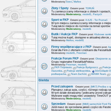
Moderatorzy
trzeci
,
Mafios
Zloty / Spoty
Ostatni post:
TORUŃ
Tu zamieszczamy informacje o zlotach i spotach, o
Moderatorzy
Moderatorzy
,
modell1
,
Parzych
Sport w FKP
Ostatni post:
II AJS - Tor Poznań
W tym miejscu zamieszczamy informacje o miejsca
Tutaj także miejsce do rozmów na temat sportów
Moderatorzy
Moderatorzy
,
modell1
Butik / Aukcje FKP
Ostatni post:
Klubowe ramki 
Tutaj można kupić, dostępne w aktualnej ofercie
Moderatorzy
Mafios
,
modell1
Firmy współpracujące z FKP
Ostatni post:
Ap
Dział dla Firm z ofertami i zniżkami dla FiestaKlu
Moderatorzy
modell1
,
Freeman
Frakcje Forum FKP
Ostatni post:
Obejrzenie a
Grupy regionalne FiestaKlubPolska.
Moderatorzy
Freeman
,
modell1
FKP-Trójmiasto
,
Frakcja Bydgoszcz
,
Frakcj
mazurska
,
Frakcja wielkopolska
,
Górnośląski 
podkarpacka
,
Team Zachód
,
WAWA Team
,
Giełda
Przed zakupem
Ostatni post:
[MK7] Prośba o s
Planujesz zakup auta, części, różnego rodzaju spr
W tym dziale doradzamy i polecamy przed zakup
Wybrane wątki mogą mieć ustawiony TimeOUT po
Moderatorzy
Moderatorzy
,
modell1
Sprzedam
Ostatni post:
[Mk8] samochód Ford Fies
Jeśli masz do sprzedania jakieś części do Fiestki
Moderatorzy
Moderatorzy
,
modell1