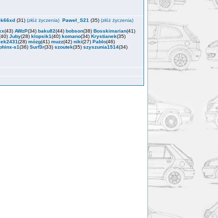
ek66xd
(31)
(złóż życzenia)
Paweł_S21
(35)
(złóż życzenia)
xx
(43)
AWzP
(34)
baku82
(44)
bobson
(38)
Bosskimarian
(41)
(40)
Juby
(28)
klopsik1
(40)
komano
(34)
Krystianek
(35)
lek2431
(28)
mózg
(41)
muzz
(42)
niki
(27)
Pablo
(46)
phinx-s1
(36)
Surf3r
(33)
szoutek
(35)
szyszunia1514
(34)