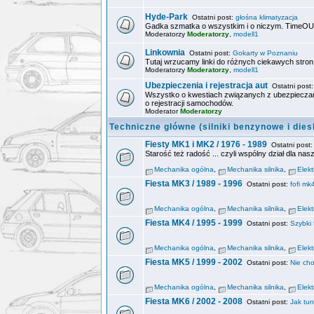
Hyde-Park
Ostatni post:
głośna klimatyzacja
Gadka szmatka o wszystkim i o niczym. TimeOUT
Moderatorzy
Moderatorzy
,
modell1
Linkownia
Ostatni post:
Gokarty w Poznaniu
Tutaj wrzucamy linki do różnych ciekawych stron w
Moderatorzy
Moderatorzy
,
modell1
Ubezpieczenia i rejestracja aut
Ostatni post
Wszystko o kwestiach związanych z ubezpiecza
o rejestracji samochodów.
Moderator
Moderatorzy
Techniczne główne (silniki benzynowe i dies
Fiesty MK1 i MK2 / 1976 - 1989
Ostatni post
Starość też radość ... czyli wspólny dział dla na
Mechanika ogólna
,
Mechanika silnika
,
Elek
Fiesta MK3 / 1989 - 1996
Ostatni post:
fofi mk
Mechanika ogólna
,
Mechanika silnika
,
Elek
Fiesta MK4 / 1995 - 1999
Ostatni post:
Szybki 
Mechanika ogólna
,
Mechanika silnika
,
Elek
Fiesta MK5 / 1999 - 2002
Ostatni post:
Nie cho
Mechanika ogólna
,
Mechanika silnika
,
Elek
Fiesta MK6 / 2002 - 2008
Ostatni post:
Jak tun