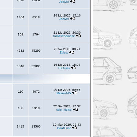
1810
11032
JoeMix
29 Lip 2026, 15:16
1364
8518
JoeMix
21 Lip 2026, 20:30
158
1764
tomaszziomasz
9 Cze 2013, 00:21
4632
45299
Zalew
16 Lis 2013, 18:08
3540
32803
TSRules
20 Lis 2025, 09:55
110
4072
Miriam445
22 Sie 2023, 17:37
460
5910
stilo_kielce
10 Mar 2026, 22:43
1415
13560
BootError