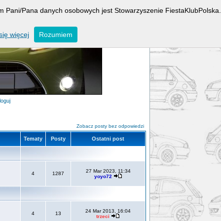
rem Pani/Pana danych osobowych jest Stowarzyszenie FiestaKlubPolska.
ię więcej
Rozumiem
loguj
Zobacz posty bez odpowiedzi
Tematy
Posty
Ostatni post
27 Mar 2023, 11:34
4
1287
yoyo72
24 Mar 2013, 16:04
4
13
trzeci