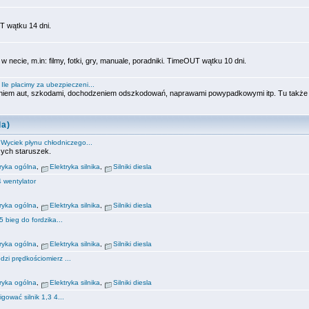
 wątku 14 dni.
 necie, m.in: filmy, fotki, gry, manuale, poradniki. TimeOUT wątku 10 dni.
:
Ile płacimy za ubezpieczeni...
niem aut, szkodami, dochodzeniem odszkodowań, naprawami powypadkowymi itp. Tu także
la)
:
Wyciek płynu chłodniczego...
szych staruszek.
tryka ogólna
,
Elektryka silnika
,
Silniki diesla
4 wentylator
tryka ogólna
,
Elektryka silnika
,
Silniki diesla
5 bieg do fordzika...
tryka ogólna
,
Elektryka silnika
,
Silniki diesla
dzi prędkościomierz ...
tryka ogólna
,
Elektryka silnika
,
Silniki diesla
igować silnik 1,3 4...