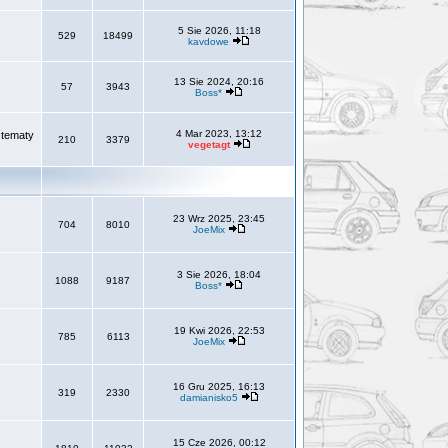
5 Sie 2026, 11:18
529
18499
kavdowe
13 Sie 2024, 20:16
57
3943
Boss*
4 Mar 2023, 13:12
 tematy
210
3379
vegetagt
23 Wrz 2025, 23:45
704
8010
JoeMix
3 Sie 2026, 18:04
1088
9187
Boss*
19 Kwi 2026, 22:53
785
6113
JoeMix
16 Gru 2025, 16:13
319
2330
damianisko5
15 Cze 2026, 00:12