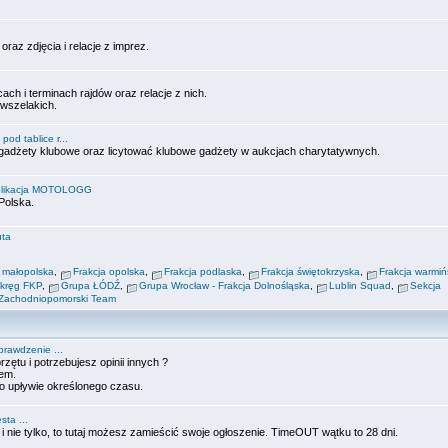
raz zdjęcia i relacje z imprez.
ch i terminach rajdów oraz relacje z nich.
 wszelakich.
pod tablice r...
, gadżety klubowe oraz licytować klubowe gadżety w aukcjach charytatywnych.
likacja MOTOLOGG
bPolska.
uta
a małopolska
,
Frakcja opolska
,
Frakcja podlaska
,
Frakcja świętokrzyska
,
Frakcja warmiń
Okręg FKP
,
Grupa ŁÓDŹ
,
Grupa Wrocław - Frakcja Dolnośląska
,
Lublin Squad
,
Sekcja
Zachodniopomorski Team
prawdzenie ...
zętu i potrzebujesz opinii innych ?
em.
 upływie określonego czasu.
ta ...
 i nie tylko, to tutaj możesz zamieścić swoje ogłoszenie. TimeOUT wątku to 28 dni.