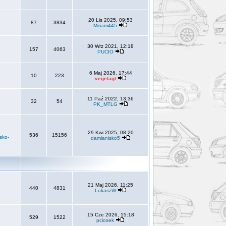
20 Lis 2025, 09:53
87
3834
Miriam445
30 Wrz 2021, 12:18
157
4063
PUCIO
6 Maj 2026, 17:44
10
223
vegetagt
11 Paź 2022, 13:36
32
54
PK_MTLG
29 Kwi 2025, 08:20
536
15156
sko-
damianisko5
21 Maj 2026, 11:25
440
4831
LukaszW
15 Cze 2026, 15:18
529
1522
pciosek