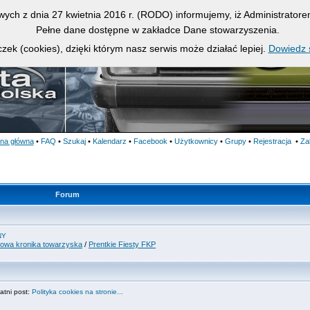
owych z dnia 27 kwietnia 2016 r. (RODO) informujemy, iż Administrato
Pełne dane dostępne w zakładce Dane stowarzyszenia.
zek (cookies), dzięki którym nasz serwis może działać lepiej.
Dowiedz s
ona główna
•
FAQ
•
Szukaj
•
Kalendarz
•
Facebook
•
Użytkownicy
•
Grupy
•
Rejestracja
•
Za
Forum
NY
bowa kronika towarzyska
/
Prentkie Fiesty FKP
tni post:
Polityka cookies na stronie...