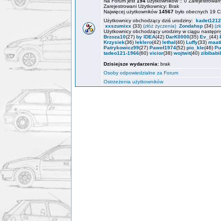
Na Forum jest
194
użytkowników :: 0 Zarejestrowany
Zarejestrowani Użytkownicy: Brak
Najwięcej użytkowników
14567
było obecnych 19 C
Użytkownicy obchodzący dziś urodziny:
kadet1212
xxszumixx
(33)
(złóż życzenia)
Zondahsp
(34)
(z
Użytkownicy obchodzący urodziny w ciągu następn
Brzoza10
(27)
by IDEA
(42)
DarK0000
(35)
Ev_
(44)
Krzysiek
(36)
leklero
(42)
lethal
(40)
Luffy
(33)
maat
Patrykowicz99
(27)
Paweł1974
(52)
pio_kle
(46)
Pu
tadeo121-1966
(60)
vicior
(38)
wojtwit
(40)
zibibabi
Dzisiejsze wydarzenia:
brak
Osoby odpowiedzialne za Forum
Ostrzeżenia użytkowników