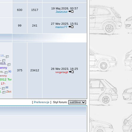
19 Maj 2026, 00:57
630
1517
Jaszczur
27 Wrz 2025, 15:51
99
241
maroo77
018
,
3
,
2015
,
senny
26 Wrz 2023, 16:25
375
23412
ka
,
XI
vegetagt
senny
.2012 Tor
 17-
,
III
8
,
Zlot
[
Preferencje
] Styl forum: