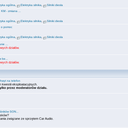
tryka ogólna
,
Elektryka silnika
,
Silniki diesla
0 KM - zmiana ...
tryka ogólna
,
Elektryka silnika
,
Silniki diesla
a o pomoc
tryka ogólna
,
Elektryka silnika
,
Silniki diesla
nie ...
wych działów.
 be...
wych działów.
hwyt na telefon
 kwestii eksploatacyjnych.
ylko przez moderatorów działu.
śników SON...
asków?
ytania związane ze sprzętem Car Audio.