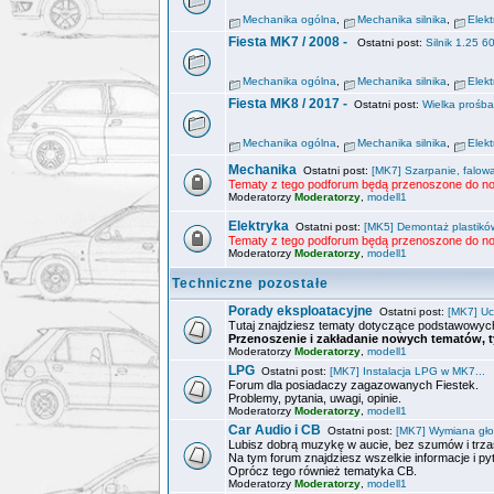
Mechanika ogólna
,
Mechanika silnika
,
Elek
Fiesta MK7 / 2008 -
Ostatni post:
Silnik 1.25 6
Mechanika ogólna
,
Mechanika silnika
,
Elek
Fiesta MK8 / 2017 -
Ostatni post:
Wielka prośb
Mechanika ogólna
,
Mechanika silnika
,
Elek
Mechanika
Ostatni post:
[MK7] Szarpanie, falowa
Tematy z tego podforum będą przenoszone do no
Moderatorzy
Moderatorzy
,
modell1
Elektryka
Ostatni post:
[MK5] Demontaż plastików
Tematy z tego podforum będą przenoszone do no
Moderatorzy
Moderatorzy
,
modell1
Techniczne pozostałe
Porady eksploatacyjne
Ostatni post:
[MK7] Uc
Tutaj znajdziesz tematy dotyczące podstawowych
Przenoszenie i zakładanie nowych tematów, t
Moderatorzy
Moderatorzy
,
modell1
LPG
Ostatni post:
[MK7] Instalacja LPG w MK7...
Forum dla posiadaczy zagazowanych Fiestek.
Problemy, pytania, uwagi, opinie.
Moderatorzy
Moderatorzy
,
modell1
Car Audio i CB
Ostatni post:
[MK7] Wymiana gło
Lubisz dobrą muzykę w aucie, bez szumów i trz
Na tym forum znajdziesz wszelkie informacje i p
Oprócz tego również tematyka CB.
Moderatorzy
Moderatorzy
,
modell1