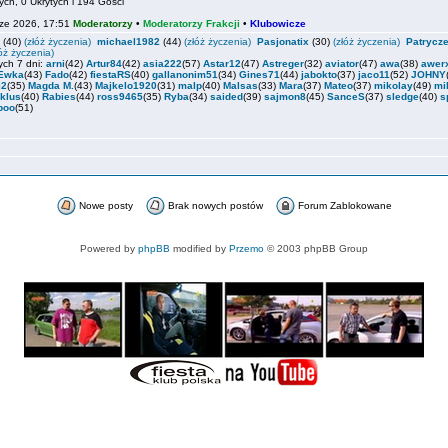
ch, 0 Ukrytych i 194 Gości
ze 2026, 17:51
Moderatorzy
•
Moderatorzy Frakcji
•
Klubowicze
(40)
(złóż życzenia)
michael1982
(44)
(złóż życzenia)
Pasjonatix
(30)
(złóż życzenia)
Patrycz
łóż życzenia)
ych 7 dni:
arni
(42)
Artur84
(42)
asia222
(57)
Astar12
(47)
Astreger
(32)
aviator
(47)
awa
(38)
awer
Ewka
(43)
Fado
(42)
fiestaRS
(40)
gallanonim51
(34)
Gines71
(44)
jabokto
(37)
jaco11
(52)
JOHNY
i2
(35)
Magda M.
(43)
Majkelo1920
(31)
malp
(40)
Malsas
(33)
Mara
(37)
Mateo
(37)
mikolay
(49)
mi
klus
(40)
Rabies
(44)
ross9465
(35)
Ryba
(34)
saided
(39)
sajmon8
(45)
SanceS
(37)
sledge
(40)
s
boo
(51)
Nowe posty
Brak nowych postów
Forum Zablokowane
Powered by
phpBB
modified by
Przemo
© 2003 phpBB Group