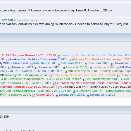
możesz tego znaleźć? Umieść swoje ogłoszenie tutaj. TimeOUT wątku to 28 dni.
t:
VT330R turbo na sprzedaż
 serwisów? Znalazłeś ciekawą aukcję w internecie? Chcesz to pokazać innym? Tutaj jest
tni 2019 / Motopark Kraków 19-21.07.2019
,
Jesienny Zlot Ford-Tech.pl - FKP - Śląsk / 5-7.10.2
018
,
Konkurs Ford Polska - 7 Wspaniałych 2014
,
Konkurs Ford Polska - 7 Wspaniałych 201
ty 2010 - Klasa Fiest
,
Kalendarz 2018
,
Kalendarz 2017
,
Kalendarz 2016
,
Kalendarz 
 2012
,
Kalendarz 2011
,
Kalendarz 2010
,
Fiestaszki 2009
,
Fiestaszki 2008
,
XIII Wio
senny Zlot FKP - Radom 2016 / 06-08.05.2016
,
VIII Jesienny Zlot FKP - Atrakcje Dolnego Śląs
VII Jesienny Zlot - Zakopane 2014
,
X Wiosenny Zlot FKP - Tor Kielce / 02.05.2014
,
IX Wio
t & III Eliminacja Youngtimerparty / 1-2.09.2012 / Tor Poznań
,
VIII Wiosenny Zlot FKP - 1-3.06
 FKP - Kruszwica 2011 / 14-16.10.2011
,
VII Wiosenny Zlot FiestaKlubPolska - Lotnisko Bednary
- Rallyland Debrzno 2010 18-20.06.2010
,
IV Jesienny Zlot FKP - Brenna 2010 / 22-24.10.2010
nny Zlot FiestaKlubPolska - Ułęż 2009 / 29-31.05.09
,
II Jesienny Zlot FKP - Sulistrowiczki 200
t FKP - Boszkowo 2007
,
Radom 2007
,
Zielona Góra 2006
,
Zielona Góra 2005
24130