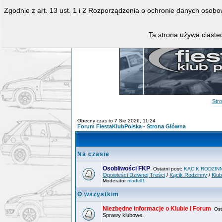
Zgodnie z art. 13 ust. 1 i 2 Rozporządzenia o ochronie danych osob
Ta strona używa ciastec
Str
Obecny czas to 7 Sie 2026, 11:24
Forum FiestaKlubPolska - Strona Główna
Na czasie
Osobliwości FKP
Ostatni post:
KĄCIK RODZIN
Opowieści Dziwnej Treści
/
Kącik Rodzinny
/
Klu
Moderator
modell1
O wszystkim
Niezbędne informacje o Klubie i Forum
Osta
Sprawy klubowe.