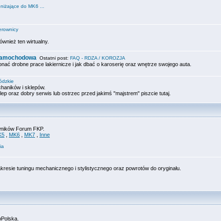
niżające do MK6 ...
erownicy
ównież ten wirtualny.
 samochodowa
Ostatni post:
FAQ - RDZA / KOROZJA
onać drobne prace lakiernicze i jak dbać o karoserię oraz wnętrze swojego auta.
ódzkie
haników i sklepów.
lep oraz dobry serwis lub ostrzec przed jakimś "majstrem" piszcie tutaj.
owników Forum FKP.
K5
,
MK6
,
MK7
,
Inne
ia
akresie tuningu mechanicznego i stylistycznego oraz powrotów do oryginału.
bPolska.