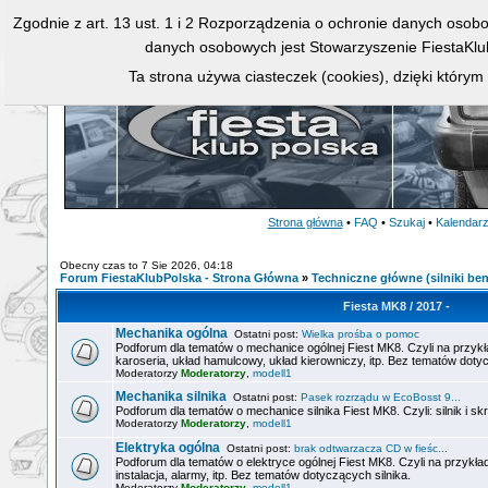
Zgodnie z art. 13 ust. 1 i 2 Rozporządzenia o ochronie danych osob
danych osobowych jest Stowarzyszenie FiestaKlu
Ta strona używa ciasteczek (cookies), dzięki którym
Strona główna
•
FAQ
•
Szukaj
•
Kalendar
Obecny czas to 7 Sie 2026, 04:18
Forum FiestaKlubPolska - Strona Główna
»
Techniczne główne (silniki ben
Fiesta MK8 / 2017 -
Mechanika ogólna
Ostatni post:
Wielka prośba o pomoc
Podforum dla tematów o mechanice ogólnej Fiest MK8. Czyli na przykł
karoseria, układ hamulcowy, układ kierowniczy, itp. Bez tematów dotyc
Moderatorzy
Moderatorzy
,
modell1
Mechanika silnika
Ostatni post:
Pasek rozrządu w EcoBosst 9...
Podforum dla tematów o mechanice silnika Fiest MK8. Czyli: silnik i sk
Moderatorzy
Moderatorzy
,
modell1
Elektryka ogólna
Ostatni post:
brak odtwarzacza CD w fieśc...
Podforum dla tematów o elektryce ogólnej Fiest MK8. Czyli na przykła
instalacja, alarmy, itp. Bez tematów dotyczących silnika.
Moderatorzy
Moderatorzy
,
modell1