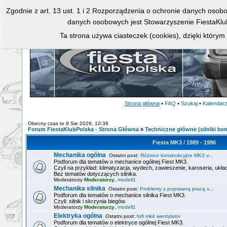
Zgodnie z art. 13 ust. 1 i 2 Rozporządzenia o ochronie danych osob
danych osobowych jest Stowarzyszenie FiestaKlu
Ta strona używa ciasteczek (cookies), dzięki którym
Strona główna
•
FAQ
•
Szukaj
•
Kalendar
Obecny czas to 8 Sie 2026, 10:38
Forum FiestaKlubPolska - Strona Główna
»
Techniczne główne (silniki ben
Fiesta MK3 / 1989 - 1996
Mechanika ogólna
Ostatni post:
Różnice konstrukcyjne MK3 v...
Podforum dla tematów o mechanice ogólnej Fiest MK3.
Czyli na przykład: klimatyzacja, wydech, zawieszenie, karoseria, układ
Bez tematów dotyczących silnika.
Moderatorzy
Moderatorzy
,
modell1
Mechanika silnika
Ostatni post:
Problemy z poprawną pracą s...
Podforum dla tematów o mechanice silnika Fiest MK3.
Czyli: silnik i skrzynia biegów.
Moderatorzy
Moderatorzy
,
modell1
Elektryka ogólna
Ostatni post:
fofi mk4 wentylator
Podforum dla tematów o elektryce ogólnej Fiest MK3.