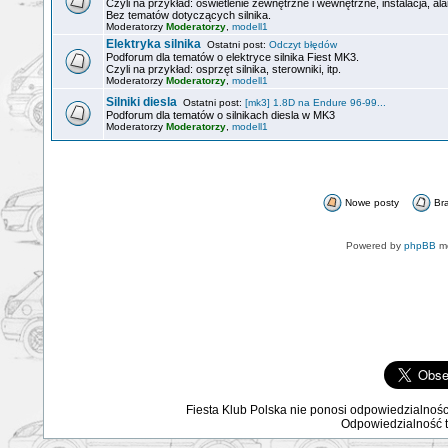
Czyli na przykład: oświetlenie zewnętrzne i wewnętrzne, instalacja, alar
Bez tematów dotyczących silnika.
Moderatorzy
Moderatorzy
,
modell1
Elektryka silnika
Ostatni post:
Odczyt błędów
Podforum dla tematów o elektryce silnika Fiest MK3.
Czyli na przykład: osprzęt silnika, sterowniki, itp.
Moderatorzy
Moderatorzy
,
modell1
Silniki diesla
Ostatni post:
[mk3] 1.8D na Endure 96-99...
Podforum dla tematów o silnikach diesla w MK3
Moderatorzy
Moderatorzy
,
modell1
Nowe posty
Br
Powered by
phpBB
mo
Fiesta Klub Polska nie ponosi odpowiedzialnośc
Odpowiedzialność ta