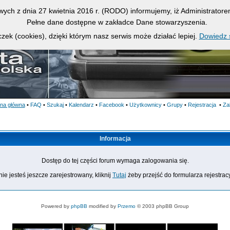
owych z dnia 27 kwietnia 2016 r. (RODO) informujemy, iż Administrato
Pełne dane dostępne w zakładce Dane stowarzyszenia.
zek (cookies), dzięki którym nasz serwis może działać lepiej.
Dowiedz s
ona główna
•
FAQ
•
Szukaj
•
Kalendarz
•
Facebook
•
Użytkownicy
•
Grupy
•
Rejestracja
•
Za
Informacja
Dostęp do tej części forum wymaga zalogowania się.
nie jesteś jeszcze zarejestrowany, kliknij
Tutaj
żeby przejść do formularza rejestrac
Powered by
phpBB
modified by
Przemo
© 2003 phpBB Group