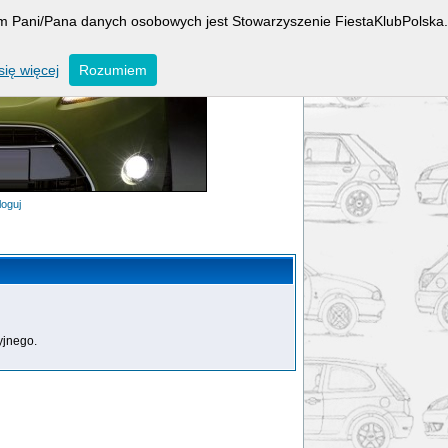
rem Pani/Pana danych osobowych jest Stowarzyszenie FiestaKlubPolska.
ię więcej
Rozumiem
loguj
yjnego.