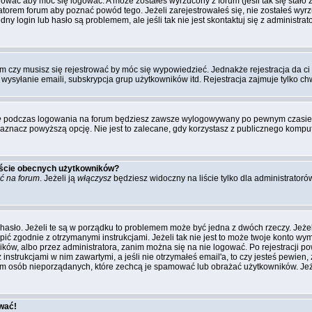
rować aby móc się logować. A może zostałeś wyrzucony z forum (jeśli tak się stał
torem forum aby poznać powód tego. Jeżeli zarejestrowałeś się, nie zostałeś wyr
dny login lub hasło są problemem, ale jeśli tak nie jest skontaktuj się z administr
um czy musisz się rejestrować by móc się wypowiedzieć. Jednakże rejestracja da c
, wysyłanie emaili, subskrypcja grup użytkowników itd. Rejestracja zajmuje tylko c
e
podczas logowania na forum będziesz zawsze wylogowywany po pewnym czasie. 
acz powyższą opcję. Nie jest to zalecane, gdy korzystasz z publicznego komputer
liście obecnych użytkowników?
ć na forum
. Jeżeli ją
włączysz
będziesz widoczny na liście tylko dla administratoró
hasło. Jeżeli te są w porządku to problemem może być jedna z dwóch rzeczy. Jeże
pić zgodnie z otrzymanymi instrukcjami. Jeżeli tak nie jest to może twoje konto w
ków, albo przez administratora, zanim można się na nie logować. Po rejestracji
z instrukcjami w nim zawartymi, a jeśli nie otrzymałeś email'a, to czy jesteś pew
rum osób nieporządanych, które zechcą je spamować lub obrażać użytkowników. Jeż
ować!