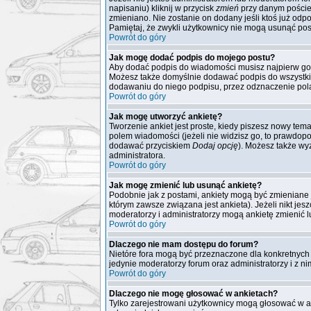
napisaniu) kliknij w przycisk
zmień
przy danym poście. 
zmieniano. Nie zostanie on dodany jeśli ktoś już odpo
Pamiętaj, że zwykli użytkownicy nie mogą usunąć post
Powrót do góry
Jak mogę dodać podpis do mojego postu?
Aby dodać podpis do wiadomości musisz najpierw go 
Możesz także domyślnie dodawać podpis do wszystki
dodawaniu do niego podpisu, przez odznaczenie pola
Powrót do góry
Jak mogę utworzyć ankietę?
Tworzenie ankiet jest proste, kiedy piszesz nowy tem
polem wiadomości (jeżeli nie widzisz go, to prawdopo
dodawać przyciskiem
Dodaj opcję
). Możesz także wyz
administratora.
Powrót do góry
Jak mogę zmienić lub usunąć ankietę?
Podobnie jak z postami, ankiety mogą być zmieniane 
którym zawsze związana jest ankieta). Jeżeli nikt jes
moderatorzy i administratorzy mogą ankietę zmienić 
Powrót do góry
Dlaczego nie mam dostępu do forum?
Nietóre fora mogą być przeznaczone dla konkretnych 
jedynie moderatorzy forum oraz administratorzy i z n
Powrót do góry
Dlaczego nie mogę głosować w ankietach?
Tylko zarejestrowani użytkownicy mogą głosować w a