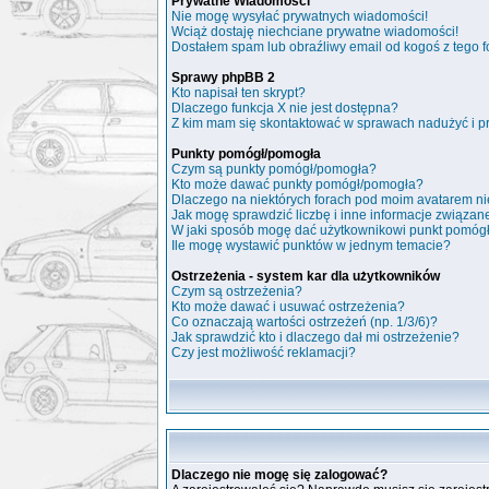
Prywatne Wiadomości
Nie mogę wysyłać prywatnych wiadomości!
Wciąż dostaję niechciane prywatne wiadomości!
Dostałem spam lub obraźliwy email od kogoś z tego f
Sprawy phpBB 2
Kto napisał ten skrypt?
Dlaczego funkcja X nie jest dostępna?
Z kim mam się skontaktować w sprawach nadużyć i p
Punkty pomógł/pomogła
Czym są punkty pomógł/pomogła?
Kto może dawać punkty pomógł/pomogła?
Dlaczego na niektórych forach pod moim avatarem n
Jak mogę sprawdzić liczbę i inne informacje związane
W jaki sposób mogę dać użytkownikowi punkt pomóg
Ile mogę wystawić punktów w jednym temacie?
Ostrzeżenia - system kar dla użytkowników
Czym są ostrzeżenia?
Kto może dawać i usuwać ostrzeżenia?
Co oznaczają wartości ostrzeżeń (np. 1/3/6)?
Jak sprawdzić kto i dlaczego dał mi ostrzeżenie?
Czy jest możliwość reklamacji?
Dlaczego nie mogę się zalogować?