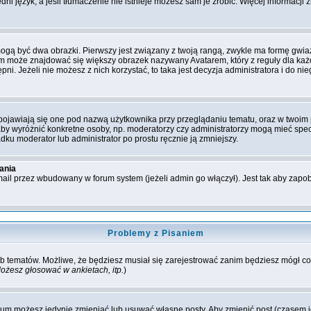
ni język, a jeśli tłumaczenie nie istnieje możesz sam je zrobić. Więcej informacji
ogą być dwa obrazki. Pierwszy jest związany z twoją rangą, zwykle ma formę gwi
im może znajdować się większy obrazek nazywany Avatarem, który z reguły dla każd
ępni. Jeżeli nie możesz z nich korzystać, to taka jest decyzja administratora i do
ojawiają się one pod nazwą użytkownika przy przeglądaniu tematu, oraz w twoim p
 aby wyróżnić konkretne osoby, np. moderatorzy czy administratorzy mogą mieć spe
dku moderator lub administrator po prostu ręcznie ją zmniejszy.
ania
ail przez wbudowany w forum system (jeżeli admin go włączył). Jest tak aby zap
Problemy z Pisaniem
 lub tematów. Możliwe, że będziesz musiał się zarejestrować zanim będziesz mógł 
ożesz głosować w ankietach, itp.
)
rum możesz jedynie zmieniać lub usuwać własne posty. Aby zmienić post (czasem je