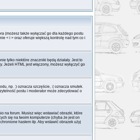
ora (możesz także wyłączać go dla każdego postu
 < i > oraz oferuje większą kontrolę nad tym co i
 tylko niektóre znaczniki będą działały. Jest to
oty. Jeżeli HTML jest włączony, możesz wyłączyć go
du, np. :) oznacza szczęście, :( oznacza smutek.
czytelność postu i moderator może zdecydować o
o na forum. Musisz więc wstawiać obrazki, które
cych się na twoim komputerze (chyba że jest on
chronione hasłem itp. Aby wstawić obrazek użyj