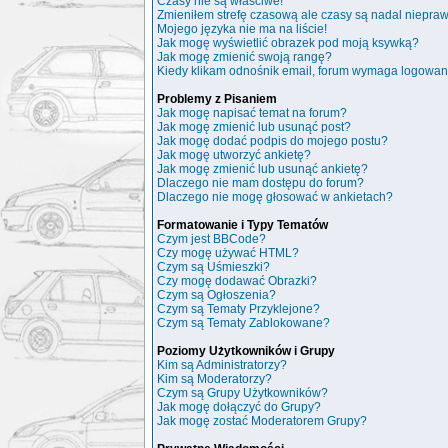
Czasy nie są właściwe!
Zmieniłem strefę czasową ale czasy są nadal niepra
Mojego języka nie ma na liście!
Jak mogę wyświetlić obrazek pod moją ksywką?
Jak mogę zmienić swoją rangę?
Kiedy klikam odnośnik email, forum wymaga logowan
Problemy z Pisaniem
Jak mogę napisać temat na forum?
Jak mogę zmienić lub usunąć post?
Jak mogę dodać podpis do mojego postu?
Jak mogę utworzyć ankietę?
Jak mogę zmienić lub usunąć ankietę?
Dlaczego nie mam dostępu do forum?
Dlaczego nie mogę głosować w ankietach?
Formatowanie i Typy Tematów
Czym jest BBCode?
Czy mogę używać HTML?
Czym są Uśmieszki?
Czy mogę dodawać Obrazki?
Czym są Ogłoszenia?
Czym są Tematy Przyklejone?
Czym są Tematy Zablokowane?
Poziomy Użytkowników i Grupy
Kim są Administratorzy?
Kim są Moderatorzy?
Czym są Grupy Użytkowników?
Jak mogę dołączyć do Grupy?
Jak mogę zostać Moderatorem Grupy?