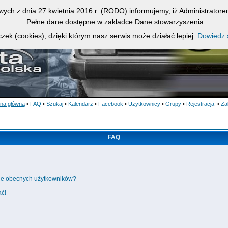
owych z dnia 27 kwietnia 2016 r. (RODO) informujemy, iż Administrato
Pełne dane dostępne w zakładce Dane stowarzyszenia.
zek (cookies), dzięki którym nasz serwis może działać lepiej.
Dowiedz s
ona główna
•
FAQ
•
Szukaj
•
Kalendarz
•
Facebook
•
Użytkownicy
•
Grupy
•
Rejestracja
•
Za
FAQ
cie obecnych użytkowników?
ać!