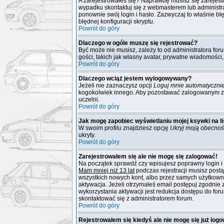
A zarejestrowałeś się? Naprawdę musisz się zarejest
wypadku skontaktuj się z webmasterem lub administra
ponownie swój login i hasło. Zazwyczaj to właśnie błę
błędnej konfiguracji skryptu.
Powrót do góry
Dlaczego w ogóle muszę się rejestrować?
Być może nie musisz, zależy to od administratora for
gości, takich jak własny avatar, prywatne wiadomości
Powrót do góry
Dlaczego wciąż jestem wylogowywany?
Jeżeli nie zaznaczysz opcji
Loguj mnie automatyczni
kogokolwiek innego. Aby pozostawać zalogowanym zazn
uczelni.
Powrót do góry
Jak mogę zapobiec wyświetlaniu mojej ksywki na 
W swoim profilu znajdziesz opcję
Ukryj moją obecnoś
ukryty.
Powrót do góry
Zarejestrowałem się ale nie mogę się zalogować!
Na początek sprawdź czy wpisujesz poprawny login i 
Mam mniej niż 13 lat
podczas rejestracji musisz postą
wszystkich nowych kont, albo przez samych użytkowni
aktywacja. Jeżeli otrzymałeś email postępuj zgodnie 
wykorzystania aktywacji jest redukcja dostępu do fo
skontaktować się z administratorem forum.
Powrót do góry
Rejestrowałem się kiedyś ale nie mogę się już log