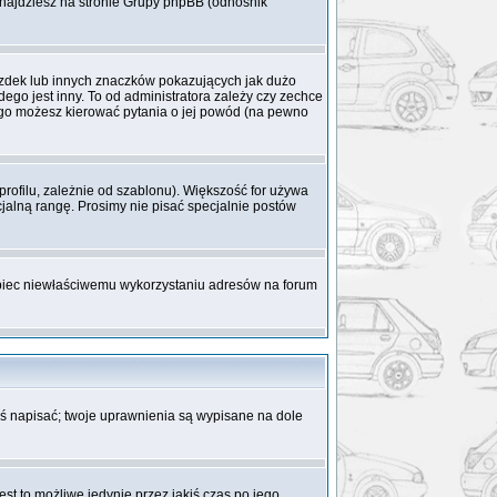
 znajdziesz na stronie Grupy phpBB (odnośnik
azdek lub innych znaczków pokazujących jak dużo
ego jest inny. To od administratora zależy czy zechce
 niego możesz kierować pytania o jej powód (na pewno
rofilu, zależnie od szablonu). Większość for używa
cjalną rangę. Prosimy nie pisać specjalnie postów
obiec niewłaściwemu wykorzystaniu adresów na forum
coś napisać; twoje uprawnienia są wypisane na dole
st to możliwe jedynie przez jakiś czas po jego