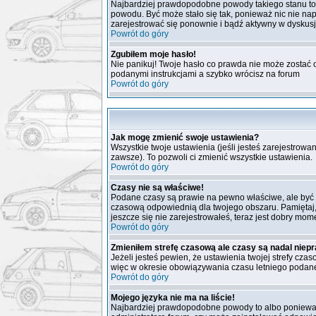
Najbardziej prawdopodobne powody takiego stanu to: wp
powodu. Być może stało się tak, ponieważ nic nie nap
zarejestrować się ponownie i bądź aktywny w dyskus
Powrót do góry
Zgubiłem moje hasło!
Nie panikuj! Twoje hasło co prawda nie może zostać o
podanymi instrukcjami a szybko wrócisz na forum
Powrót do góry
Jak mogę zmienić swoje ustawienia?
Wszystkie twoje ustawienia (jeśli jesteś zarejestrow
zawsze). To pozwoli ci zmienić wszystkie ustawienia.
Powrót do góry
Czasy nie są właściwe!
Podane czasy są prawie na pewno właściwe, ale być moż
czasową odpowiednią dla twojego obszaru. Pamiętaj,
jeszcze się nie zarejestrowałeś, teraz jest dobry mome
Powrót do góry
Zmieniłem strefę czasową ale czasy są nadal niep
Jeżeli jesteś pewien, że ustawienia twojej strefy c
więc w okresie obowiązywania czasu letniego podane
Powrót do góry
Mojego języka nie ma na liście!
Najbardziej prawdopodobne powody to albo ponieważ a