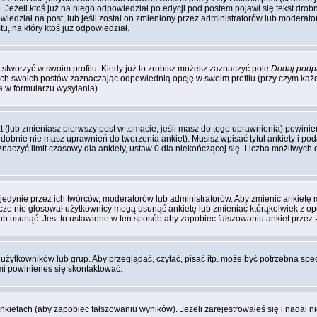
Jeżeli ktoś już na niego odpowiedział po edycji pod postem pojawi się tekst drobny
wiedział na post, lub jeśli został on zmieniony przez administratorów lub moderato
u, na który ktoś już odpowiedział.
stworzyć w swoim profilu. Kiedy już to zrobisz możesz zaznaczyć pole
Dodaj podp
ch swoich postów zaznaczając odpowiednią opcję w swoim profilu (przy czym ka
 w formularzu wysyłania)
at (lub zmieniasz pierwszy post w temacie, jeśli masz do tego uprawnienia) powin
dobnie nie masz uprawnień do tworzenia ankiet). Musisz wpisać tytuł ankiety i po
naczyć limit czasowy dla ankiety, ustaw 0 dla niekończącej się. Liczba możliwych d
jedynie przez ich twórców, moderatorów lub administratorów. Aby zmienić ankietę
zcze nie głosował użytkownicy mogą usunąć ankietę lub zmieniać którąkolwiek z opcj
lub usunąć. Jest to ustawione w ten sposób aby zapobiec fałszowaniu ankiet przez
użytkowników lub grup. Aby przeglądać, czytać, pisać itp. może być potrzebna spe
imi powinieneś się skontaktować.
nkietach (aby zapobiec fałszowaniu wyników). Jeżeli zarejestrowałeś się i nadal