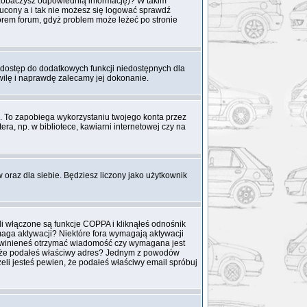
o zobaczysz odpowiednią informację)? W takim
zucony a i tak nie możesz się logować sprawdź
atorem forum, gdyż problem może leżeć po stronie
i dostęp do dodatkowych funkcji niedostępnych dla
hwilę i naprawdę zalecamy jej dokonanie.
To zapobiega wykorzystaniu twojego konta przez
a, np. w bibliotece, kawiarni internetowej czy na
w oraz dla siebie. Będziesz liczony jako użytkownik
li włączone są funkcje COPPA i kliknąłeś odnośnik
ymaga aktywacji? Niektóre fora wymagają aktywacji
 powinieneś otrzymać wiadomość czy wymagana jest
ien, że podałeś właściwy adres? Jednym z powodów
eli jesteś pewien, że podałeś właściwy email spróbuj