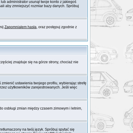
 lub administrator usunął twoje konto z jakiegoś
sali aby zmniejszyć rozmiar bazy danych. Spróbuj
nij
Zapomniałem hasła
, oraz postępuj zgodnie z
zęściej znajduje się na górze strony, chociaż nie
 zmienić ustawienia twojego profilu, wybierając strefę
rzez użytkowników zarejestrowanych. Jeśli więc
 do osbługi zmian między czasem zimowym i letnim,
etłumaczony na twój język. Spróbuj spytać się