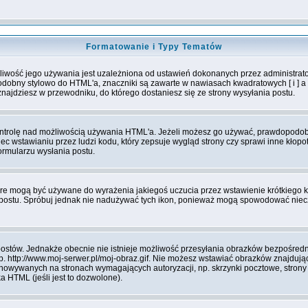
Formatowanie i Typy Tematów
iwość jego używania jest uzależniona od ustawień dokonanych przez administrat
bny stylowo do HTML'a, znaczniki są zawarte w nawiasach kwadratowych [ i ] a nie
najdziesz w przewodniku, do którego dostaniesz się ze strony wysyłania postu.
kontrolę nad możliwością używania HTML'a. Jeżeli możesz go używać, prawdopodobnie
iec wstawianiu przez ludzi kodu, który zepsuje wygląd strony czy sprawi inne kłop
ormularzu wysłania postu.
óre mogą być używane do wyrażenia jakiegoś uczucia przez wstawienie krótkiego ko
nia postu. Spróbuj jednak nie nadużywać tych ikon, ponieważ mogą spowodować nie
ostów. Jednakże obecnie nie istnieje możliwość przesyłania obrazków bezpośredni
. http://www.moj-serwer.pl/moj-obraz.gif. Nie możesz wstawiać obrazków znajdują
owywanych na stronach wymagających autoryzacji, np. skrzynki pocztowe, strony 
 HTML (jeśli jest to dozwolone).