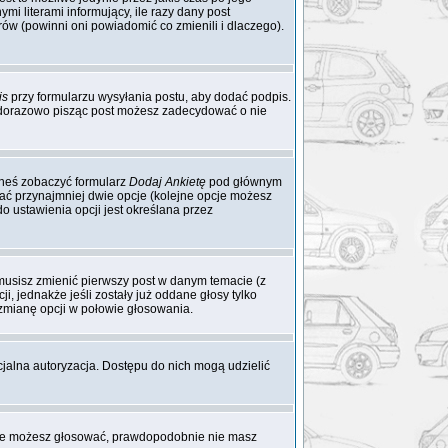
mi literami informujący, ile razy dany post
rów (powinni oni powiadomić co zmienili i dlaczego).
is
przy formularzu wysyłania postu, aby dodać podpis.
żdorazowo pisząc post możesz zadecydować o nie
ieneś zobaczyć formularz
Dodaj Ankietę
pod głównym
dać przynajmniej dwie opcje (kolejne opcje możesz
o ustawienia opcji jest określana przez
 musisz zmienić pierwszy post w danym temacie (z
i, jednakże jeśli zostały już oddane głosy tylko
 zmianę opcji w połowie głosowania.
cjalna autoryzacja. Dostępu do nich mogą udzielić
 nie możesz głosować, prawdopodobnie nie masz