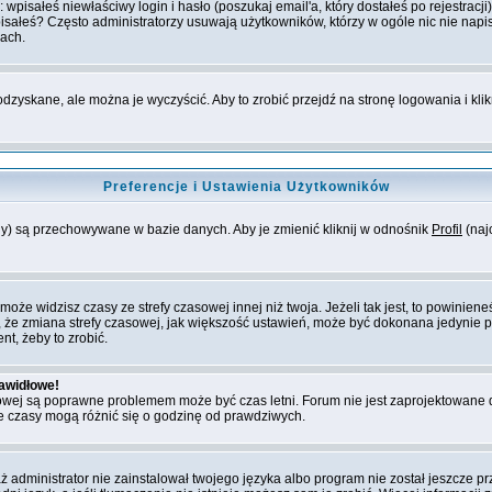
isałeś niewłaściwy login i hasło (poszukaj email'a, który dostałeś po rejestracji)
isałeś? Często administratorzy usuwają użytkowników, którzy w ogóle nic nie napi
jach.
dzyskane, ale można je wyczyścić. Aby to zrobić przejdź na stronę logowania i klik
Preferencje i Ustawienia Użytkowników
any) są przechowywane w bazie danych. Aby je zmienić kliknij w odnośnik
Profil
(najc
e widzisz czasy ze strefy czasowej innej niż twoja. Jeżeli tak jest, to powinieneś
 że zmiana strefy czasowej, jak większość ustawień, może być dokonana jedynie p
nt, żeby to zrobić.
rawidłowe!
zasowej są poprawne problemem może być czas letni. Forum nie jest zaprojektowane
 czasy mogą różnić się o godzinę od prawdziwych.
dministrator nie zainstalował twojego języka albo program nie został jeszcze prz