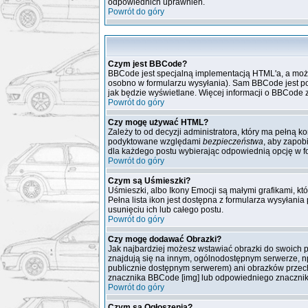
odpowiednich uprawnień.
Powrót do góry
Czym jest BBCode?
BBCode jest specjalną implementacją HTML'a, a możl
osobno w formularzu wysyłania). Sam BBCode jest podo
jak będzie wyświetlane. Więcej informacji o BBCode z
Powrót do góry
Czy mogę używać HTML?
Zależy to od decyzji administratora, który ma pełną 
podyktowane względami
bezpieczeństwa
, aby zapob
dla każdego postu wybierając odpowiednią opcję w f
Powrót do góry
Czym są Uśmieszki?
Uśmieszki, albo Ikony Emocji są małymi grafikami, kt
Pełna lista ikon jest dostępna z formularza wysyła
usunięciu ich lub całego postu.
Powrót do góry
Czy mogę dodawać Obrazki?
Jak najbardziej możesz wstawiać obrazki do swoich p
znajdują się na innym, ogólnodostępnym serwerze, np
publicznie dostępnym serwerem) ani obrazków przech
znacznika BBCode [img] lub odpowiedniego znacznika
Powrót do góry
Czym są Ogłoszenia?