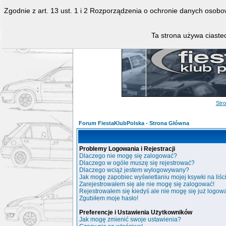
Zgodnie z art. 13 ust. 1 i 2 Rozporządzenia o ochronie danych osob
Ta strona używa ciastec
Str
Forum FiestaKlubPolska - Strona Główna
Problemy Logowania i Rejestracji
Dlaczego nie mogę się zalogować?
Dlaczego w ogóle muszę się rejestrować?
Dlaczego wciąż jestem wylogowywany?
Jak mogę zapobiec wyświetlaniu mojej ksywki na liś
Zarejestrowałem się ale nie mogę się zalogować!
Rejestrowałem się kiedyś ale nie mogę się już logow
Zgubiłem moje hasło!
Preferencje i Ustawienia Użytkowników
Jak mogę zmienić swoje ustawienia?