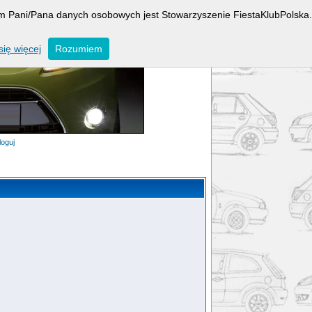
rem Pani/Pana danych osobowych jest Stowarzyszenie FiestaKlubPolska.
ię więcej
Rozumiem
loguj