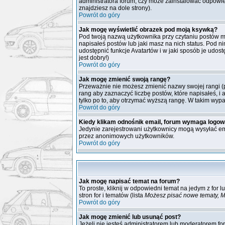
administratora forum, czy może zainstalować odpowied
znajdziesz na dole strony).
Powrót do góry
Jak mogę wyświetlić obrazek pod moją ksywką?
Pod twoją nazwą użytkownika przy czytaniu postów m
napisałeś postów lub jaki masz na nich status. Pod n
udostępnić funkcje Avatartów i w jaki sposób je udost
jest dobry!)
Powrót do góry
Jak mogę zmienić swoją rangę?
Przeważnie nie możesz zmienić nazwy swojej rangi (p
rang aby zaznaczyć liczbę postów, które napisałeś, i
tylko po to, aby otrzymać wyższą rangę. W takim wypa
Powrót do góry
Kiedy klikam odnośnik email, forum wymaga logow
Jedynie zarejestrowani użytkownicy mogą wysyłać em
przez anonimowych użytkowników.
Powrót do góry
Jak mogę napisać temat na forum?
To proste, kliknij w odpowiedni temat na jedym z for
stron for i tematów (lista
Możesz pisać nowe tematy, M
Powrót do góry
Jak mogę zmienić lub usunąć post?
Jeżeli nie jesteś administratorem lub moderatorem fo