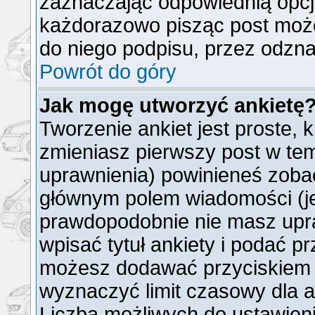
zaznaczając odpowiednią opcj
każdorazowo pisząc post moż
do niego podpisu, przez odzna
Powrót do góry
Jak mogę utworzyć ankietę
Tworzenie ankiet jest proste, 
zmieniasz pierwszy post w tem
uprawnienia) powinieneś zoba
głównym polem wiadomości (jeż
prawdopodobnie nie masz upra
wpisać tytuł ankiety i podać p
możesz dodawać przyciskie
wyznaczyć limit czasowy dla an
Liczba możliwych do ustawienia