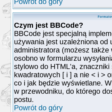
Powrót do góry
Formato
Czym jest BBCode?
BBCode jest specjalną implem
używania jest uzależniona od
administratora (możesz także
osobno w formularzu wysyłan
stylowo do HTML'a, znaczniki
kwadratowych [ i ] a nie < i >
co i jak będzie wyświetlane. 
w przewodniku, do którego dos
postu.
Powrót do góry