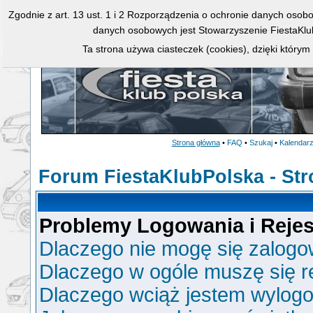
Zgodnie z art. 13 ust. 1 i 2 Rozporządzenia o ochronie danych osob
danych osobowych jest Stowarzyszenie FiestaKlu
Ta strona używa ciasteczek (cookies), dzięki którym
Strona główna
•
FAQ
•
Szukaj
•
Kalendar
Forum FiestaKlubPolska - St
Problemy Logowania i Rejest
Dlaczego nie mogę się zalog
Dlaczego w ogóle muszę się r
Dlaczego wciąż jestem wylo