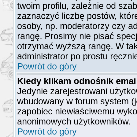
twoim profilu, zależnie od sz
zaznaczyć liczbę postów, któr
osoby, np. moderatorzy czy a
rangę. Prosimy nie pisać specj
otrzymać wyższą rangę. W ta
administrator po prostu ręczni
Powrót do góry
Kiedy klikam odnośnik ema
Jedynie zarejestrowani użytk
wbudowany w forum system (jeż
zapobiec niewłaściwemu wyko
anonimowych użytkowników.
Powrót do góry