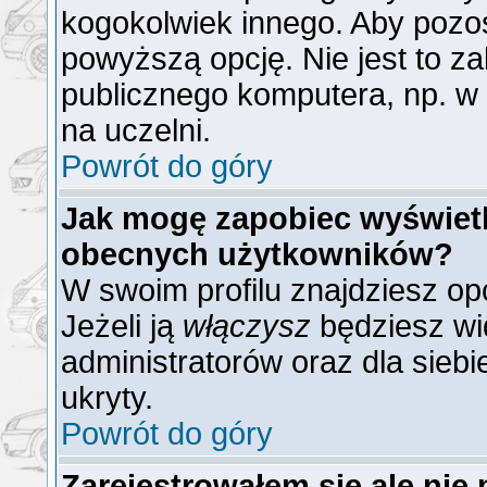
kogokolwiek innego. Aby poz
powyższą opcję. Nie jest to z
publicznego komputera, np. w b
na uczelni.
Powrót do góry
Jak mogę zapobiec wyświetla
obecnych użytkowników?
W swoim profilu znajdziesz op
Jeżeli ją
włączysz
będziesz wid
administratorów oraz dla siebi
ukryty.
Powrót do góry
Zarejestrowałem się ale nie