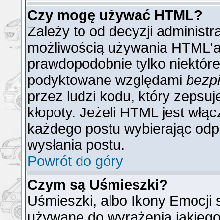
Czy mogę używać HTML?
Zależy to od decyzji administr
możliwością używania HTML'a
prawdopodobnie tylko niektóre 
podyktowane względami
bezp
przez ludzi kodu, który zepsuj
kłopoty. Jeżeli HTML jest włą
każdego postu wybierając odp
wysłania postu.
Powrót do góry
Czym są Uśmieszki?
Uśmieszki, albo Ikony Emocji 
używane do wyrażenia jakiego