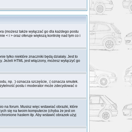
ora (możesz także wyłączać go dla każdego postu
 < i > oraz oferuje większą kontrolę nad tym co i
 tylko niektóre znaczniki będą działały. Jest to
oty. Jeżeli HTML jest włączony, możesz wyłączyć go
du, np. :) oznacza szczęście, :( oznacza smutek.
czytelność postu i moderator może zdecydować o
o na forum. Musisz więc wstawiać obrazki, które
cych się na twoim komputerze (chyba że jest on
chronione hasłem itp. Aby wstawić obrazek użyj