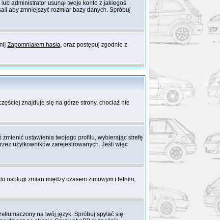
 lub administrator usunął twoje konto z jakiegoś
sali aby zmniejszyć rozmiar bazy danych. Spróbuj
nij
Zapomniałem hasła
, oraz postępuj zgodnie z
zęściej znajduje się na górze strony, chociaż nie
 zmienić ustawienia twojego profilu, wybierając strefę
rzez użytkowników zarejestrowanych. Jeśli więc
 do osbługi zmian między czasem zimowym i letnim,
etłumaczony na twój język. Spróbuj spytać się