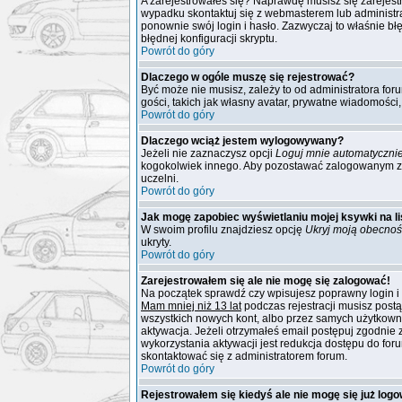
A zarejestrowałeś się? Naprawdę musisz się zarejest
wypadku skontaktuj się z webmasterem lub administra
ponownie swój login i hasło. Zazwyczaj to właśnie błę
błędnej konfiguracji skryptu.
Powrót do góry
Dlaczego w ogóle muszę się rejestrować?
Być może nie musisz, zależy to od administratora for
gości, takich jak własny avatar, prywatne wiadomości
Powrót do góry
Dlaczego wciąż jestem wylogowywany?
Jeżeli nie zaznaczysz opcji
Loguj mnie automatyczni
kogokolwiek innego. Aby pozostawać zalogowanym zazn
uczelni.
Powrót do góry
Jak mogę zapobiec wyświetlaniu mojej ksywki na 
W swoim profilu znajdziesz opcję
Ukryj moją obecnoś
ukryty.
Powrót do góry
Zarejestrowałem się ale nie mogę się zalogować!
Na początek sprawdź czy wpisujesz poprawny login i 
Mam mniej niż 13 lat
podczas rejestracji musisz postą
wszystkich nowych kont, albo przez samych użytkowni
aktywacja. Jeżeli otrzymałeś email postępuj zgodnie 
wykorzystania aktywacji jest redukcja dostępu do fo
skontaktować się z administratorem forum.
Powrót do góry
Rejestrowałem się kiedyś ale nie mogę się już log