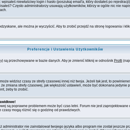
isałeś niewłaściwy login i hasło (poszukaj email'a, który dostałeś po rejestracji)
isałeś? Często administratorzy usuwają użytkowników, którzy w ogóle nic nie napi
jach.
dzyskane, ale można je wyczyścić. Aby to zrobić przejdź na stronę logowania i klik
Preferencje i Ustawienia Użytkowników
any) są przechowywane w bazie danych. Aby je zmienić kliknij w odnośnik
Profil
(najc
e widzisz czasy ze strefy czasowej innej niż twoja. Jeżeli tak jest, to powinieneś
 że zmiana strefy czasowej, jak większość ustawień, może być dokonana jedynie p
nt, żeby to zrobić.
rawidłowe!
zasowej są poprawne problemem może być czas letni. Forum nie jest zaprojektowane
 czasy mogą różnić się o godzinę od prawdziwych.
dministrator nie zainstalował twojego języka albo program nie został jeszcze prz