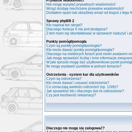
Prywatne Wiadomości
Nie mogę wysyłać prywatnych wiadomości!
Wciąż dostaję niechciane prywatne wiadomości!
Dostałem spam lub obraźliwy email od kogoś z tego f
Sprawy phpBB 2
Kto napisał ten skrypt?
Dlaczego funkcja X nie jest dostępna?
Z kim mam się skontaktować w sprawach nadużyć i p
Punkty pomógł/pomogła
Czym są punkty pomógł/pomogła?
Kto może dawać punkty pomógł/pomogła?
Dlaczego na niektórych forach pod moim avatarem n
Jak mogę sprawdzić liczbę i inne informacje związane
W jaki sposób mogę dać użytkownikowi punkt pomóg
Ile mogę wystawić punktów w jednym temacie?
Ostrzeżenia - system kar dla użytkowników
Czym są ostrzeżenia?
Kto może dawać i usuwać ostrzeżenia?
Co oznaczają wartości ostrzeżeń (np. 1/3/6)?
Jak sprawdzić kto i dlaczego dał mi ostrzeżenie?
Czy jest możliwość reklamacji?
Dlaczego nie mogę się zalogować?