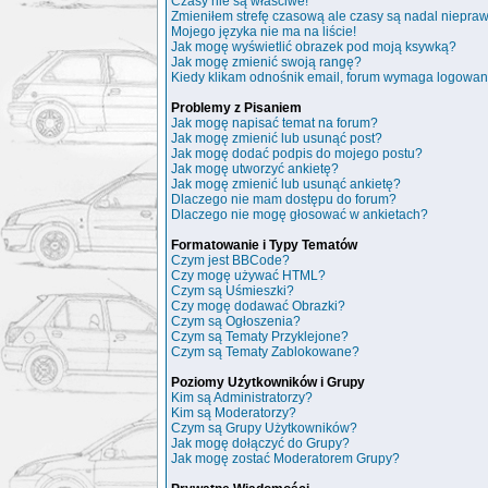
Czasy nie są właściwe!
Zmieniłem strefę czasową ale czasy są nadal niepra
Mojego języka nie ma na liście!
Jak mogę wyświetlić obrazek pod moją ksywką?
Jak mogę zmienić swoją rangę?
Kiedy klikam odnośnik email, forum wymaga logowan
Problemy z Pisaniem
Jak mogę napisać temat na forum?
Jak mogę zmienić lub usunąć post?
Jak mogę dodać podpis do mojego postu?
Jak mogę utworzyć ankietę?
Jak mogę zmienić lub usunąć ankietę?
Dlaczego nie mam dostępu do forum?
Dlaczego nie mogę głosować w ankietach?
Formatowanie i Typy Tematów
Czym jest BBCode?
Czy mogę używać HTML?
Czym są Uśmieszki?
Czy mogę dodawać Obrazki?
Czym są Ogłoszenia?
Czym są Tematy Przyklejone?
Czym są Tematy Zablokowane?
Poziomy Użytkowników i Grupy
Kim są Administratorzy?
Kim są Moderatorzy?
Czym są Grupy Użytkowników?
Jak mogę dołączyć do Grupy?
Jak mogę zostać Moderatorem Grupy?