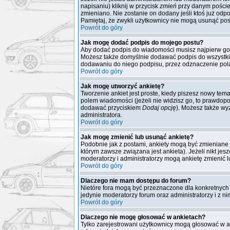
napisaniu) kliknij w przycisk
zmień
przy danym poście. 
zmieniano. Nie zostanie on dodany jeśli ktoś już odpo
Pamiętaj, że zwykli użytkownicy nie mogą usunąć post
Powrót do góry
Jak mogę dodać podpis do mojego postu?
Aby dodać podpis do wiadomości musisz najpierw go 
Możesz także domyślnie dodawać podpis do wszystki
dodawaniu do niego podpisu, przez odznaczenie pola
Powrót do góry
Jak mogę utworzyć ankietę?
Tworzenie ankiet jest proste, kiedy piszesz nowy tem
polem wiadomości (jeżeli nie widzisz go, to prawdopo
dodawać przyciskiem
Dodaj opcję
). Możesz także wyz
administratora.
Powrót do góry
Jak mogę zmienić lub usunąć ankietę?
Podobnie jak z postami, ankiety mogą być zmieniane 
którym zawsze związana jest ankieta). Jeżeli nikt jes
moderatorzy i administratorzy mogą ankietę zmienić 
Powrót do góry
Dlaczego nie mam dostępu do forum?
Nietóre fora mogą być przeznaczone dla konkretnych 
jedynie moderatorzy forum oraz administratorzy i z n
Powrót do góry
Dlaczego nie mogę głosować w ankietach?
Tylko zarejestrowani użytkownicy mogą głosować w a