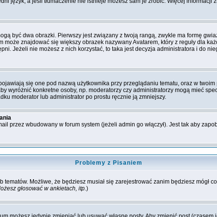
ni język, a jeśli tłumaczenie nie istnieje możesz sam je zrobić. Więcej informacji
ogą być dwa obrazki. Pierwszy jest związany z twoją rangą, zwykle ma formę gwi
im może znajdować się większy obrazek nazywany Avatarem, który z reguły dla każd
ępni. Jeżeli nie możesz z nich korzystać, to taka jest decyzja administratora i do
ojawiają się one pod nazwą użytkownika przy przeglądaniu tematu, oraz w twoim p
 aby wyróżnić konkretne osoby, np. moderatorzy czy administratorzy mogą mieć spe
dku moderator lub administrator po prostu ręcznie ją zmniejszy.
ania
ail przez wbudowany w forum system (jeżeli admin go włączył). Jest tak aby zap
Problemy z Pisaniem
 lub tematów. Możliwe, że będziesz musiał się zarejestrować zanim będziesz mógł 
ożesz głosować w ankietach, itp.
)
rum możesz jedynie zmieniać lub usuwać własne posty. Aby zmienić post (czasem je