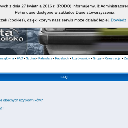
owych z dnia 27 kwietnia 2016 r. (RODO) informujemy, iż Administrato
Pełne dane dostępne w zakładce Dane stowarzyszenia.
zek (cookies), dzięki którym nasz serwis może działać lepiej.
Dowiedz s
ona główna
•
FAQ
•
Szukaj
•
Kalendarz
•
Facebook
•
Użytkownicy
•
Grupy
•
Rejestracja
•
Za
FAQ
cie obecnych użytkowników?
ać!