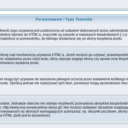
Formatowanie i Typy Tematów
iwość jego używania jest uzależniona od ustawień dokonanych przez administrat
bny stylowo do HTML'a, znaczniki są zawarte w nawiasach kwadratowych [ i ] a nie
najdziesz w przewodniku, do którego dostaniesz się ze strony wysyłania postu.
kontrolę nad możliwością używania HTML'a. Jeżeli możesz go używać, prawdopodobnie
iec wstawianiu przez ludzi kodu, który zepsuje wygląd strony czy sprawi inne kłop
ormularzu wysłania postu.
óre mogą być używane do wyrażenia jakiegoś uczucia przez wstawienie krótkiego ko
nia postu. Spróbuj jednak nie nadużywać tych ikon, ponieważ mogą spowodować nie
ostów. Jednakże obecnie nie istnieje możliwość przesyłania obrazków bezpośredni
. http://www.moj-serwer.pl/moj-obraz.gif. Nie możesz wstawiać obrazków znajdują
owywanych na stronach wymagających autoryzacji, np. skrzynki pocztowe, strony 
 HTML (jeśli jest to dozwolone).