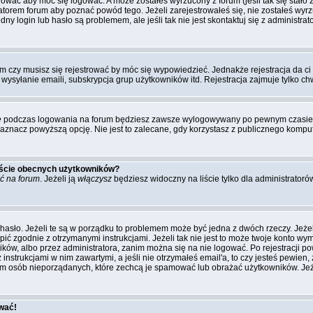
rować aby móc się logować. A może zostałeś wyrzucony z forum (jeśli tak się stał
torem forum aby poznać powód tego. Jeżeli zarejestrowałeś się, nie zostałeś wyr
dny login lub hasło są problemem, ale jeśli tak nie jest skontaktuj się z administr
um czy musisz się rejestrować by móc się wypowiedzieć. Jednakże rejestracja da c
, wysyłanie emaili, subskrypcja grup użytkowników itd. Rejestracja zajmuje tylko c
e
podczas logowania na forum będziesz zawsze wylogowywany po pewnym czasie. 
acz powyższą opcję. Nie jest to zalecane, gdy korzystasz z publicznego komputer
liście obecnych użytkowników?
ć na forum
. Jeżeli ją
włączysz
będziesz widoczny na liście tylko dla administratoró
hasło. Jeżeli te są w porządku to problemem może być jedna z dwóch rzeczy. Jeże
pić zgodnie z otrzymanymi instrukcjami. Jeżeli tak nie jest to może twoje konto w
ków, albo przez administratora, zanim można się na nie logować. Po rejestracji
z instrukcjami w nim zawartymi, a jeśli nie otrzymałeś email'a, to czy jesteś pew
rum osób nieporządanych, które zechcą je spamować lub obrażać użytkowników. Jeż
ować!