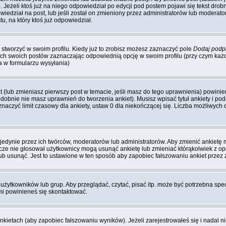
Jeżeli ktoś już na niego odpowiedział po edycji pod postem pojawi się tekst drobny
wiedział na post, lub jeśli został on zmieniony przez administratorów lub moderato
u, na który ktoś już odpowiedział.
stworzyć w swoim profilu. Kiedy już to zrobisz możesz zaznaczyć pole
Dodaj podp
ch swoich postów zaznaczając odpowiednią opcję w swoim profilu (przy czym ka
 w formularzu wysyłania)
at (lub zmieniasz pierwszy post w temacie, jeśli masz do tego uprawnienia) powin
dobnie nie masz uprawnień do tworzenia ankiet). Musisz wpisać tytuł ankiety i po
naczyć limit czasowy dla ankiety, ustaw 0 dla niekończącej się. Liczba możliwych d
jedynie przez ich twórców, moderatorów lub administratorów. Aby zmienić ankietę
zcze nie głosował użytkownicy mogą usunąć ankietę lub zmieniać którąkolwiek z opcj
lub usunąć. Jest to ustawione w ten sposób aby zapobiec fałszowaniu ankiet przez
użytkowników lub grup. Aby przeglądać, czytać, pisać itp. może być potrzebna spe
imi powinieneś się skontaktować.
nkietach (aby zapobiec fałszowaniu wyników). Jeżeli zarejestrowałeś się i nadal