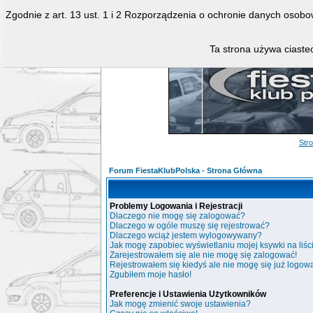
Zgodnie z art. 13 ust. 1 i 2 Rozporządzenia o ochronie danych osob
Ta strona używa ciastec
Str
Forum FiestaKlubPolska - Strona Główna
Problemy Logowania i Rejestracji
Dlaczego nie mogę się zalogować?
Dlaczego w ogóle muszę się rejestrować?
Dlaczego wciąż jestem wylogowywany?
Jak mogę zapobiec wyświetlaniu mojej ksywki na liś
Zarejestrowałem się ale nie mogę się zalogować!
Rejestrowałem się kiedyś ale nie mogę się już logow
Zgubiłem moje hasło!
Preferencje i Ustawienia Użytkowników
Jak mogę zmienić swoje ustawienia?