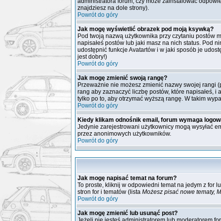
administratora forum, czy może zainstalować odpowied
znajdziesz na dole strony).
Powrót do góry
Jak mogę wyświetlić obrazek pod moją ksywką?
Pod twoją nazwą użytkownika przy czytaniu postów m
napisałeś postów lub jaki masz na nich status. Pod n
udostępnić funkcje Avatartów i w jaki sposób je udost
jest dobry!)
Powrót do góry
Jak mogę zmienić swoją rangę?
Przeważnie nie możesz zmienić nazwy swojej rangi (p
rang aby zaznaczyć liczbę postów, które napisałeś, i
tylko po to, aby otrzymać wyższą rangę. W takim wypa
Powrót do góry
Kiedy klikam odnośnik email, forum wymaga logow
Jedynie zarejestrowani użytkownicy mogą wysyłać em
przez anonimowych użytkowników.
Powrót do góry
Jak mogę napisać temat na forum?
To proste, kliknij w odpowiedni temat na jedym z for
stron for i tematów (lista
Możesz pisać nowe tematy, M
Powrót do góry
Jak mogę zmienić lub usunąć post?
Jeżeli nie jesteś administratorem lub moderatorem fo