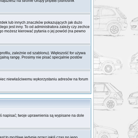
 znajdziesz na stronie Grupy phpBB (odnośnik
azdek lub innych znaczków pokazujących jak dużo
ego jest inny. To od administratora zależy czy zechce
 niego możesz kierować pytania o jej powód (na pewno
rofilu, zależnie od szablonu). Większość for używa
cjalną rangę. Prosimy nie pisać specjalnie postów
obiec niewłaściwemu wykorzystaniu adresów na forum
coś napisać; twoje uprawnienia są wypisane na dole
st to możliwe jedynie przez jakiś czas po jego