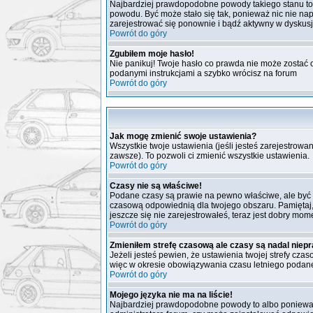
Najbardziej prawdopodobne powody takiego stanu to: wp
powodu. Być może stało się tak, ponieważ nic nie nap
zarejestrować się ponownie i bądź aktywny w dyskus
Powrót do góry
Zgubiłem moje hasło!
Nie panikuj! Twoje hasło co prawda nie może zostać o
podanymi instrukcjami a szybko wrócisz na forum
Powrót do góry
Jak mogę zmienić swoje ustawienia?
Wszystkie twoje ustawienia (jeśli jesteś zarejestrow
zawsze). To pozwoli ci zmienić wszystkie ustawienia.
Powrót do góry
Czasy nie są właściwe!
Podane czasy są prawie na pewno właściwe, ale być moż
czasową odpowiednią dla twojego obszaru. Pamiętaj,
jeszcze się nie zarejestrowałeś, teraz jest dobry mome
Powrót do góry
Zmieniłem strefę czasową ale czasy są nadal niep
Jeżeli jesteś pewien, że ustawienia twojej strefy c
więc w okresie obowiązywania czasu letniego podane
Powrót do góry
Mojego języka nie ma na liście!
Najbardziej prawdopodobne powody to albo ponieważ a