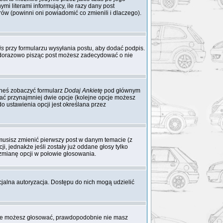
mi literami informujący, ile razy dany post
rów (powinni oni powiadomić co zmienili i dlaczego).
is
przy formularzu wysyłania postu, aby dodać podpis.
żdorazowo pisząc post możesz zadecydować o nie
ieneś zobaczyć formularz
Dodaj Ankietę
pod głównym
dać przynajmniej dwie opcje (kolejne opcje możesz
o ustawienia opcji jest określana przez
 musisz zmienić pierwszy post w danym temacie (z
i, jednakże jeśli zostały już oddane głosy tylko
 zmianę opcji w połowie głosowania.
cjalna autoryzacja. Dostępu do nich mogą udzielić
 nie możesz głosować, prawdopodobnie nie masz