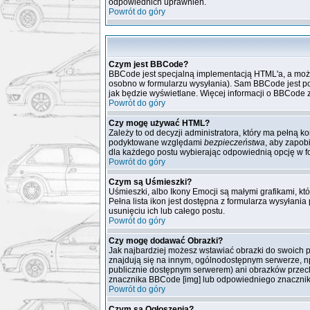
odpowiednich uprawnień.
Powrót do góry
Czym jest BBCode?
BBCode jest specjalną implementacją HTML'a, a możl
osobno w formularzu wysyłania). Sam BBCode jest podo
jak będzie wyświetlane. Więcej informacji o BBCode z
Powrót do góry
Czy mogę używać HTML?
Zależy to od decyzji administratora, który ma pełną 
podyktowane względami
bezpieczeństwa
, aby zapob
dla każdego postu wybierając odpowiednią opcję w f
Powrót do góry
Czym są Uśmieszki?
Uśmieszki, albo Ikony Emocji są małymi grafikami, kt
Pełna lista ikon jest dostępna z formularza wysyła
usunięciu ich lub całego postu.
Powrót do góry
Czy mogę dodawać Obrazki?
Jak najbardziej możesz wstawiać obrazki do swoich p
znajdują się na innym, ogólnodostępnym serwerze, np
publicznie dostępnym serwerem) ani obrazków przech
znacznika BBCode [img] lub odpowiedniego znacznika
Powrót do góry
Czym są Ogłoszenia?