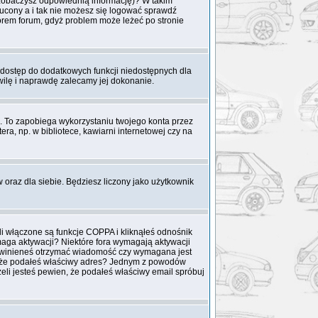
o zobaczysz odpowiednią informację)? W takim
zucony a i tak nie możesz się logować sprawdź
atorem forum, gdyż problem może leżeć po stronie
i dostęp do dodatkowych funkcji niedostępnych dla
hwilę i naprawdę zalecamy jej dokonanie.
To zapobiega wykorzystaniu twojego konta przez
a, np. w bibliotece, kawiarni internetowej czy na
w oraz dla siebie. Będziesz liczony jako użytkownik
li włączone są funkcje COPPA i kliknąłeś odnośnik
ymaga aktywacji? Niektóre fora wymagają aktywacji
 powinieneś otrzymać wiadomość czy wymagana jest
ien, że podałeś właściwy adres? Jednym z powodów
eli jesteś pewien, że podałeś właściwy email spróbuj