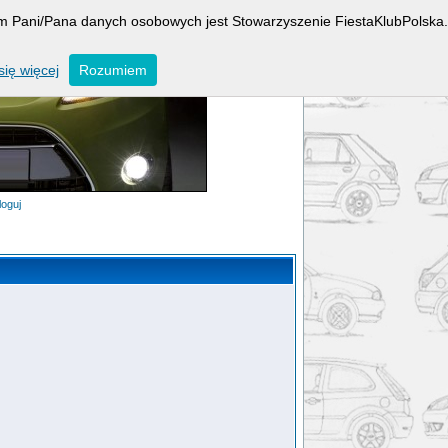
rem Pani/Pana danych osobowych jest Stowarzyszenie FiestaKlubPolska.
ię więcej
Rozumiem
loguj