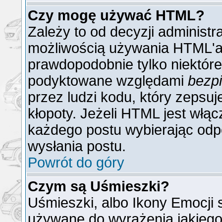
Czy mogę używać HTML?
Zależy to od decyzji administr
możliwością używania HTML'a
prawdopodobnie tylko niektóre 
podyktowane względami
bezp
przez ludzi kodu, który zepsuj
kłopoty. Jeżeli HTML jest włą
każdego postu wybierając odp
wysłania postu.
Powrót do góry
Czym są Uśmieszki?
Uśmieszki, albo Ikony Emocji 
używane do wyrażenia jakiego