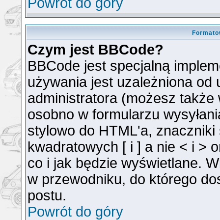
Powrót do góry
Formato
Czym jest BBCode?
BBCode jest specjalną implem
używania jest uzależniona od
administratora (możesz także
osobno w formularzu wysyłan
stylowo do HTML'a, znaczniki
kwadratowych [ i ] a nie < i >
co i jak będzie wyświetlane. 
w przewodniku, do którego dos
postu.
Powrót do góry