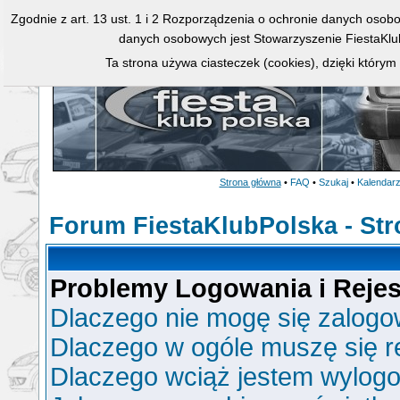
Zgodnie z art. 13 ust. 1 i 2 Rozporządzenia o ochronie danych osob
danych osobowych jest Stowarzyszenie FiestaKlu
Ta strona używa ciasteczek (cookies), dzięki którym
Strona główna
•
FAQ
•
Szukaj
•
Kalendar
Forum FiestaKlubPolska - St
Problemy Logowania i Rejest
Dlaczego nie mogę się zalog
Dlaczego w ogóle muszę się r
Dlaczego wciąż jestem wylo