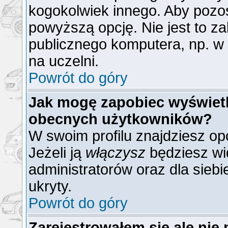
kogokolwiek innego. Aby poz
powyższą opcję. Nie jest to z
publicznego komputera, np. w b
na uczelni.
Powrót do góry
Jak mogę zapobiec wyświetla
obecnych użytkowników?
W swoim profilu znajdziesz op
Jeżeli ją
włączysz
będziesz wid
administratorów oraz dla siebi
ukryty.
Powrót do góry
Zarejestrowałem się ale nie