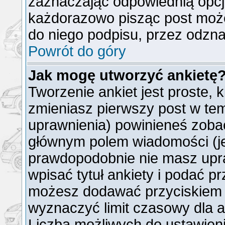
zaznaczając odpowiednią opcj
każdorazowo pisząc post moż
do niego podpisu, przez odzna
Powrót do góry
Jak mogę utworzyć ankietę
Tworzenie ankiet jest proste, 
zmieniasz pierwszy post w tem
uprawnienia) powinieneś zoba
głównym polem wiadomości (jeż
prawdopodobnie nie masz upra
wpisać tytuł ankiety i podać p
możesz dodawać przyciskie
wyznaczyć limit czasowy dla an
Liczba możliwych do ustawienia