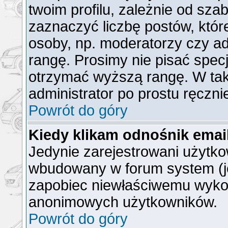
twoim profilu, zależnie od sz
zaznaczyć liczbę postów, któr
osoby, np. moderatorzy czy a
rangę. Prosimy nie pisać specj
otrzymać wyższą rangę. W ta
administrator po prostu ręczni
Powrót do góry
Kiedy klikam odnośnik ema
Jedynie zarejestrowani użytk
wbudowany w forum system (jeż
zapobiec niewłaściwemu wyko
anonimowych użytkowników.
Powrót do góry