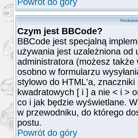
Powrót do góry
Formato
Czym jest BBCode?
BBCode jest specjalną implem
używania jest uzależniona od
administratora (możesz także
osobno w formularzu wysyłan
stylowo do HTML'a, znaczniki
kwadratowych [ i ] a nie < i >
co i jak będzie wyświetlane. 
w przewodniku, do którego dos
postu.
Powrót do góry