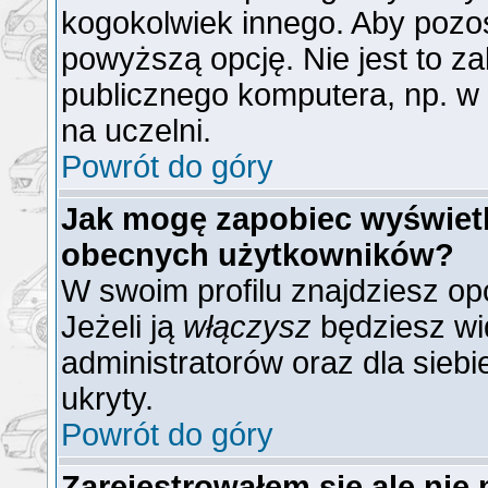
kogokolwiek innego. Aby poz
powyższą opcję. Nie jest to z
publicznego komputera, np. w b
na uczelni.
Powrót do góry
Jak mogę zapobiec wyświetla
obecnych użytkowników?
W swoim profilu znajdziesz op
Jeżeli ją
włączysz
będziesz wid
administratorów oraz dla siebi
ukryty.
Powrót do góry
Zarejestrowałem się ale nie