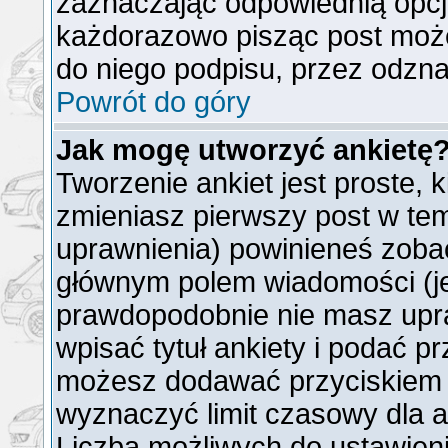
zaznaczając odpowiednią opcj
każdorazowo pisząc post moż
do niego podpisu, przez odzna
Powrót do góry
Jak mogę utworzyć ankietę
Tworzenie ankiet jest proste, 
zmieniasz pierwszy post w tem
uprawnienia) powinieneś zoba
głównym polem wiadomości (jeż
prawdopodobnie nie masz upra
wpisać tytuł ankiety i podać p
możesz dodawać przyciskie
wyznaczyć limit czasowy dla an
Liczba możliwych do ustawienia