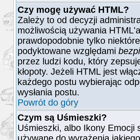
Czy mogę używać HTML?
Zależy to od decyzji administr
możliwością używania HTML'a
prawdopodobnie tylko niektóre 
podyktowane względami
bezp
przez ludzi kodu, który zepsuj
kłopoty. Jeżeli HTML jest włą
każdego postu wybierając odp
wysłania postu.
Powrót do góry
Czym są Uśmieszki?
Uśmieszki, albo Ikony Emocji 
używane do wyrażenia jakiego