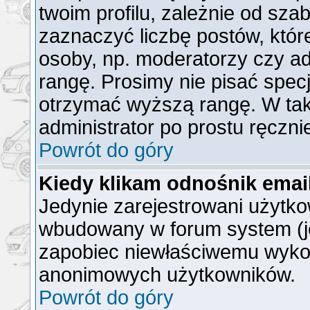
twoim profilu, zależnie od sz
zaznaczyć liczbę postów, któr
osoby, np. moderatorzy czy a
rangę. Prosimy nie pisać specj
otrzymać wyższą rangę. W ta
administrator po prostu ręczni
Powrót do góry
Kiedy klikam odnośnik ema
Jedynie zarejestrowani użytk
wbudowany w forum system (jeż
zapobiec niewłaściwemu wyko
anonimowych użytkowników.
Powrót do góry