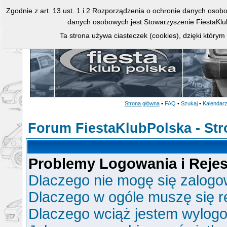
Zgodnie z art. 13 ust. 1 i 2 Rozporządzenia o ochronie danych osob
danych osobowych jest Stowarzyszenie FiestaKlu
Ta strona używa ciasteczek (cookies), dzięki którym
Strona główna
•
FAQ
•
Szukaj
•
Kalendar
Forum FiestaKlubPolska - St
Problemy Logowania i Rejest
Dlaczego nie mogę się zalog
Dlaczego w ogóle muszę się r
Dlaczego wciąż jestem wylo