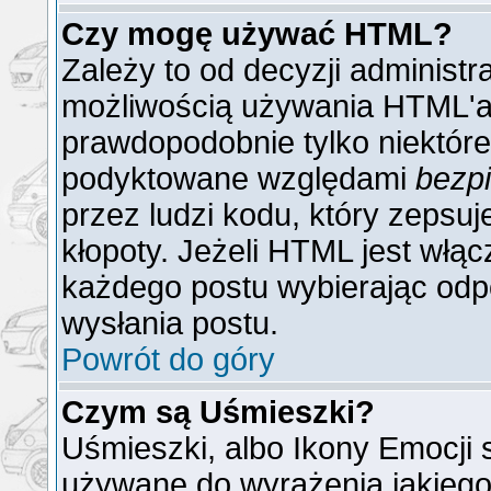
Czy mogę używać HTML?
Zależy to od decyzji administr
możliwością używania HTML'a
prawdopodobnie tylko niektóre 
podyktowane względami
bezp
przez ludzi kodu, który zepsuj
kłopoty. Jeżeli HTML jest włą
każdego postu wybierając odp
wysłania postu.
Powrót do góry
Czym są Uśmieszki?
Uśmieszki, albo Ikony Emocji 
używane do wyrażenia jakiego