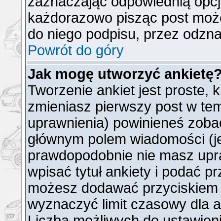
zaznaczając odpowiednią opcj
każdorazowo pisząc post moż
do niego podpisu, przez odzna
Powrót do góry
Jak mogę utworzyć ankietę
Tworzenie ankiet jest proste, 
zmieniasz pierwszy post w tem
uprawnienia) powinieneś zoba
głównym polem wiadomości (jeż
prawdopodobnie nie masz upra
wpisać tytuł ankiety i podać p
możesz dodawać przyciskie
wyznaczyć limit czasowy dla an
Liczba możliwych do ustawienia