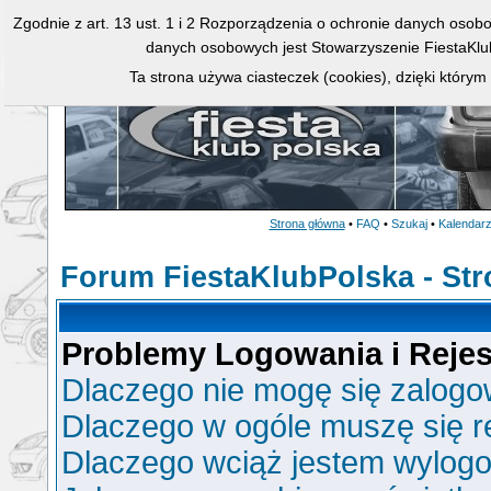
Zgodnie z art. 13 ust. 1 i 2 Rozporządzenia o ochronie danych osob
danych osobowych jest Stowarzyszenie FiestaKlu
Ta strona używa ciasteczek (cookies), dzięki którym
Strona główna
•
FAQ
•
Szukaj
•
Kalendar
Forum FiestaKlubPolska - St
Problemy Logowania i Rejest
Dlaczego nie mogę się zalog
Dlaczego w ogóle muszę się r
Dlaczego wciąż jestem wylo