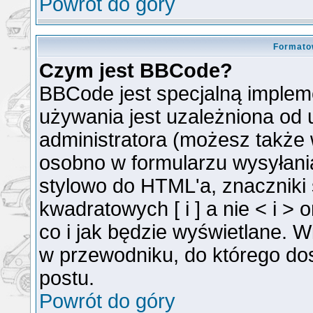
Powrót do góry
Formato
Czym jest BBCode?
BBCode jest specjalną implem
używania jest uzależniona od
administratora (możesz także
osobno w formularzu wysyłan
stylowo do HTML'a, znaczniki
kwadratowych [ i ] a nie < i >
co i jak będzie wyświetlane. 
w przewodniku, do którego dos
postu.
Powrót do góry