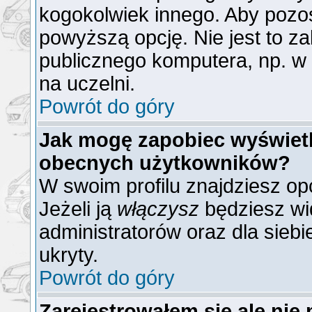
kogokolwiek innego. Aby poz
powyższą opcję. Nie jest to z
publicznego komputera, np. w b
na uczelni.
Powrót do góry
Jak mogę zapobiec wyświetla
obecnych użytkowników?
W swoim profilu znajdziesz op
Jeżeli ją
włączysz
będziesz wid
administratorów oraz dla siebi
ukryty.
Powrót do góry
Zarejestrowałem się ale nie