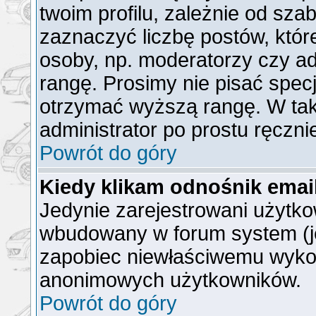
twoim profilu, zależnie od sz
zaznaczyć liczbę postów, któr
osoby, np. moderatorzy czy a
rangę. Prosimy nie pisać specj
otrzymać wyższą rangę. W ta
administrator po prostu ręczni
Powrót do góry
Kiedy klikam odnośnik ema
Jedynie zarejestrowani użytk
wbudowany w forum system (jeż
zapobiec niewłaściwemu wyko
anonimowych użytkowników.
Powrót do góry