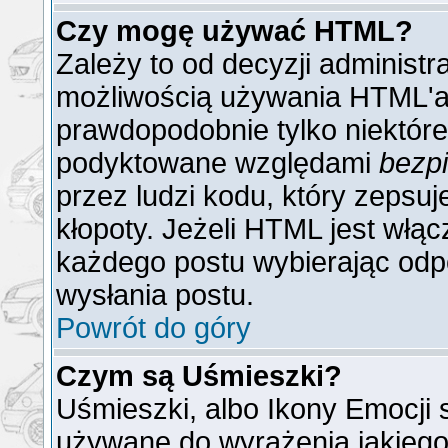
Czy mogę używać HTML?
Zależy to od decyzji administr
możliwością używania HTML'a
prawdopodobnie tylko niektóre 
podyktowane względami
bezp
przez ludzi kodu, który zepsuj
kłopoty. Jeżeli HTML jest włą
każdego postu wybierając odp
wysłania postu.
Powrót do góry
Czym są Uśmieszki?
Uśmieszki, albo Ikony Emocji 
używane do wyrażenia jakiego