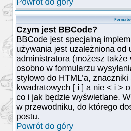
Powrót do góry
Formato
Czym jest BBCode?
BBCode jest specjalną implem
używania jest uzależniona od
administratora (możesz także
osobno w formularzu wysyłan
stylowo do HTML'a, znaczniki
kwadratowych [ i ] a nie < i >
co i jak będzie wyświetlane. 
w przewodniku, do którego dos
postu.
Powrót do góry