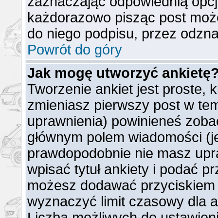
zaznaczając odpowiednią opcj
każdorazowo pisząc post moż
do niego podpisu, przez odzna
Powrót do góry
Jak mogę utworzyć ankietę
Tworzenie ankiet jest proste, 
zmieniasz pierwszy post w tem
uprawnienia) powinieneś zoba
głównym polem wiadomości (jeż
prawdopodobnie nie masz upra
wpisać tytuł ankiety i podać p
możesz dodawać przyciskie
wyznaczyć limit czasowy dla an
Liczba możliwych do ustawienia