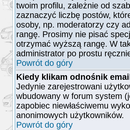
twoim profilu, zależnie od sz
zaznaczyć liczbę postów, któr
osoby, np. moderatorzy czy a
rangę. Prosimy nie pisać specj
otrzymać wyższą rangę. W ta
administrator po prostu ręczni
Powrót do góry
Kiedy klikam odnośnik ema
Jedynie zarejestrowani użytk
wbudowany w forum system (jeż
zapobiec niewłaściwemu wyko
anonimowych użytkowników.
Powrót do góry