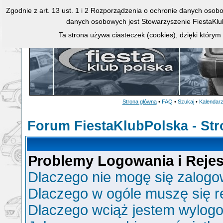
Zgodnie z art. 13 ust. 1 i 2 Rozporządzenia o ochronie danych osob
danych osobowych jest Stowarzyszenie FiestaKlu
Ta strona używa ciasteczek (cookies), dzięki którym
Strona główna
•
FAQ
•
Szukaj
•
Kalendar
Forum FiestaKlubPolska - St
Problemy Logowania i Rejest
Dlaczego nie mogę się zalog
Dlaczego w ogóle muszę się r
Dlaczego wciąż jestem wylo