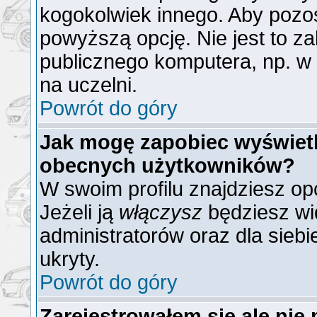
kogokolwiek innego. Aby poz
powyższą opcję. Nie jest to z
publicznego komputera, np. w b
na uczelni.
Powrót do góry
Jak mogę zapobiec wyświetla
obecnych użytkowników?
W swoim profilu znajdziesz op
Jeżeli ją
włączysz
będziesz wid
administratorów oraz dla siebi
ukryty.
Powrót do góry
Zarejestrowałem się ale nie