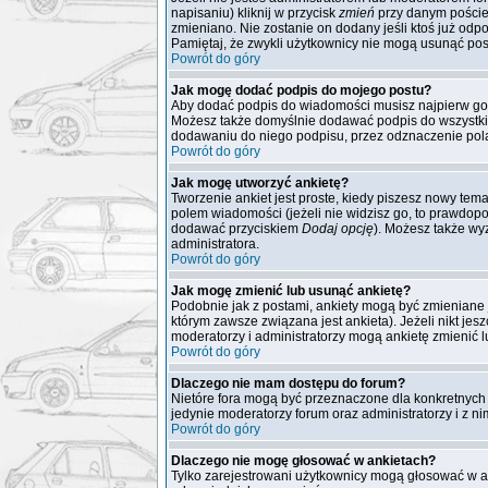
napisaniu) kliknij w przycisk
zmień
przy danym poście. 
zmieniano. Nie zostanie on dodany jeśli ktoś już odpo
Pamiętaj, że zwykli użytkownicy nie mogą usunąć post
Powrót do góry
Jak mogę dodać podpis do mojego postu?
Aby dodać podpis do wiadomości musisz najpierw go 
Możesz także domyślnie dodawać podpis do wszystki
dodawaniu do niego podpisu, przez odznaczenie pola
Powrót do góry
Jak mogę utworzyć ankietę?
Tworzenie ankiet jest proste, kiedy piszesz nowy tem
polem wiadomości (jeżeli nie widzisz go, to prawdopo
dodawać przyciskiem
Dodaj opcję
). Możesz także wyz
administratora.
Powrót do góry
Jak mogę zmienić lub usunąć ankietę?
Podobnie jak z postami, ankiety mogą być zmieniane 
którym zawsze związana jest ankieta). Jeżeli nikt jes
moderatorzy i administratorzy mogą ankietę zmienić 
Powrót do góry
Dlaczego nie mam dostępu do forum?
Nietóre fora mogą być przeznaczone dla konkretnych 
jedynie moderatorzy forum oraz administratorzy i z n
Powrót do góry
Dlaczego nie mogę głosować w ankietach?
Tylko zarejestrowani użytkownicy mogą głosować w a