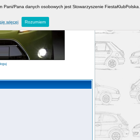
rem Pani/Pana danych osobowych jest Stowarzyszenie FiestaKlubPolska.
ię więcej
Rozumiem
loguj