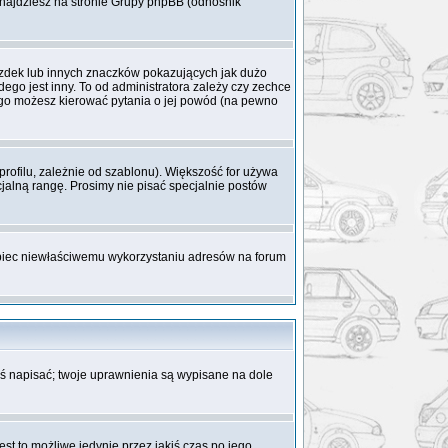
 znajdziesz na stronie Grupy phpBB (odnośnik
azdek lub innych znaczków pokazujących jak dużo
ego jest inny. To od administratora zależy czy zechce
 niego możesz kierować pytania o jej powód (na pewno
rofilu, zależnie od szablonu). Większość for używa
cjalną rangę. Prosimy nie pisać specjalnie postów
obiec niewłaściwemu wykorzystaniu adresów na forum
coś napisać; twoje uprawnienia są wypisane na dole
st to możliwe jedynie przez jakiś czas po jego