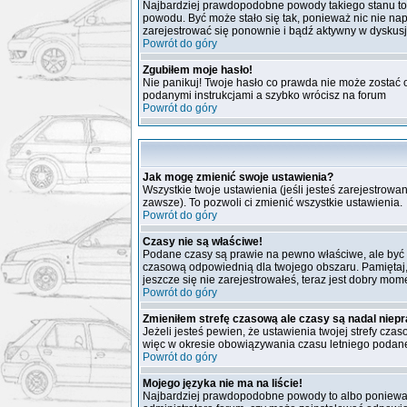
Najbardziej prawdopodobne powody takiego stanu to: wp
powodu. Być może stało się tak, ponieważ nic nie nap
zarejestrować się ponownie i bądź aktywny w dyskus
Powrót do góry
Zgubiłem moje hasło!
Nie panikuj! Twoje hasło co prawda nie może zostać o
podanymi instrukcjami a szybko wrócisz na forum
Powrót do góry
Jak mogę zmienić swoje ustawienia?
Wszystkie twoje ustawienia (jeśli jesteś zarejestrow
zawsze). To pozwoli ci zmienić wszystkie ustawienia.
Powrót do góry
Czasy nie są właściwe!
Podane czasy są prawie na pewno właściwe, ale być moż
czasową odpowiednią dla twojego obszaru. Pamiętaj,
jeszcze się nie zarejestrowałeś, teraz jest dobry mome
Powrót do góry
Zmieniłem strefę czasową ale czasy są nadal niep
Jeżeli jesteś pewien, że ustawienia twojej strefy c
więc w okresie obowiązywania czasu letniego podane
Powrót do góry
Mojego języka nie ma na liście!
Najbardziej prawdopodobne powody to albo ponieważ a