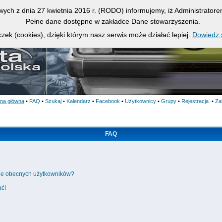
owych z dnia 27 kwietnia 2016 r. (RODO) informujemy, iż Administrato
Pełne dane dostępne w zakładce Dane stowarzyszenia.
zek (cookies), dzięki którym nasz serwis może działać lepiej.
Dowiedz s
ona główna
•
FAQ
•
Szukaj
•
Kalendarz
•
Facebook
•
Użytkownicy
•
Grupy
•
Rejestracja
•
Za
FAQ
cie obecnych użytkowników?
ać!