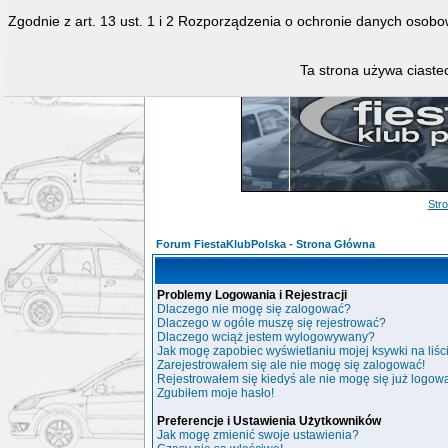
Zgodnie z art. 13 ust. 1 i 2 Rozporządzenia o ochronie danych osob
Ta strona używa ciastec
Str
Forum FiestaKlubPolska - Strona Główna
Problemy Logowania i Rejestracji
Dlaczego nie mogę się zalogować?
Dlaczego w ogóle muszę się rejestrować?
Dlaczego wciąż jestem wylogowywany?
Jak mogę zapobiec wyświetlaniu mojej ksywki na liś
Zarejestrowałem się ale nie mogę się zalogować!
Rejestrowałem się kiedyś ale nie mogę się już logow
Zgubiłem moje hasło!
Preferencje i Ustawienia Użytkowników
Jak mogę zmienić swoje ustawienia?