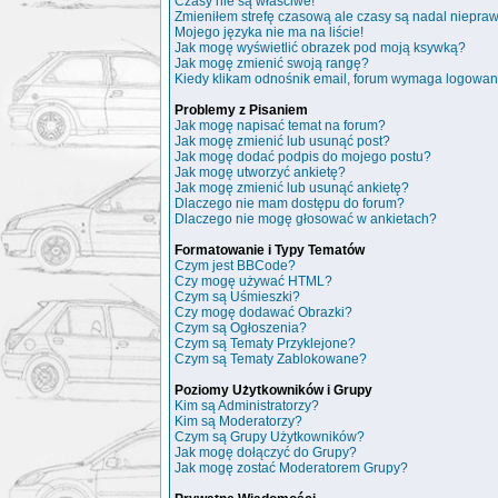
Czasy nie są właściwe!
Zmieniłem strefę czasową ale czasy są nadal niepra
Mojego języka nie ma na liście!
Jak mogę wyświetlić obrazek pod moją ksywką?
Jak mogę zmienić swoją rangę?
Kiedy klikam odnośnik email, forum wymaga logowan
Problemy z Pisaniem
Jak mogę napisać temat na forum?
Jak mogę zmienić lub usunąć post?
Jak mogę dodać podpis do mojego postu?
Jak mogę utworzyć ankietę?
Jak mogę zmienić lub usunąć ankietę?
Dlaczego nie mam dostępu do forum?
Dlaczego nie mogę głosować w ankietach?
Formatowanie i Typy Tematów
Czym jest BBCode?
Czy mogę używać HTML?
Czym są Uśmieszki?
Czy mogę dodawać Obrazki?
Czym są Ogłoszenia?
Czym są Tematy Przyklejone?
Czym są Tematy Zablokowane?
Poziomy Użytkowników i Grupy
Kim są Administratorzy?
Kim są Moderatorzy?
Czym są Grupy Użytkowników?
Jak mogę dołączyć do Grupy?
Jak mogę zostać Moderatorem Grupy?