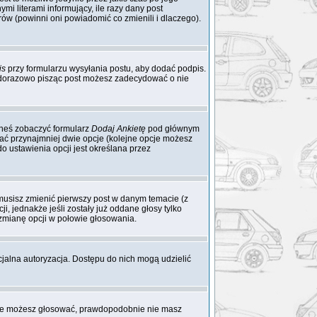
mi literami informujący, ile razy dany post
rów (powinni oni powiadomić co zmienili i dlaczego).
is
przy formularzu wysyłania postu, aby dodać podpis.
żdorazowo pisząc post możesz zadecydować o nie
ieneś zobaczyć formularz
Dodaj Ankietę
pod głównym
dać przynajmniej dwie opcje (kolejne opcje możesz
o ustawienia opcji jest określana przez
 musisz zmienić pierwszy post w danym temacie (z
i, jednakże jeśli zostały już oddane głosy tylko
 zmianę opcji w połowie głosowania.
cjalna autoryzacja. Dostępu do nich mogą udzielić
 nie możesz głosować, prawdopodobnie nie masz