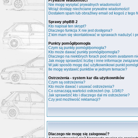
Prywatne Wiadomości
Nie mogę wysyłać prywatnych wiadomości!
Wciąż dostaję niechciane prywatne wiadomości!
Dostałem spam lub obraźliwy email od kogoś z tego f
Sprawy phpBB 2
Kto napisał ten skrypt?
Dlaczego funkcja X nie jest dostępna?
Z kim mam się skontaktować w sprawach nadużyć i p
Punkty pomógł/pomogła
Czym są punkty pomógł/pomogła?
Kto może dawać punkty pomógł/pomogła?
Dlaczego na niektórych forach pod moim avatarem n
Jak mogę sprawdzić liczbę i inne informacje związane
W jaki sposób mogę dać użytkownikowi punkt pomóg
Ile mogę wystawić punktów w jednym temacie?
Ostrzeżenia - system kar dla użytkowników
Czym są ostrzeżenia?
Kto może dawać i usuwać ostrzeżenia?
Co oznaczają wartości ostrzeżeń (np. 1/3/6)?
Jak sprawdzić kto i dlaczego dał mi ostrzeżenie?
Czy jest możliwość reklamacji?
Dlaczego nie mogę się zalogować?