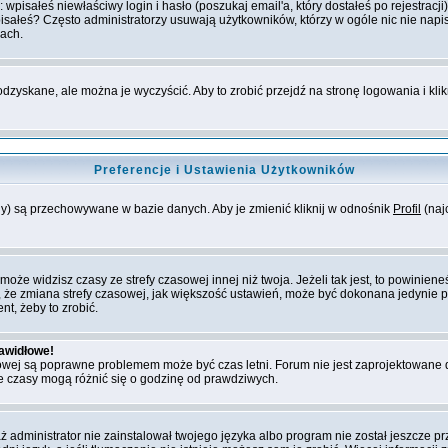
isałeś niewłaściwy login i hasło (poszukaj email'a, który dostałeś po rejestracji)
isałeś? Często administratorzy usuwają użytkowników, którzy w ogóle nic nie napi
jach.
dzyskane, ale można je wyczyścić. Aby to zrobić przejdź na stronę logowania i klik
Preferencje i Ustawienia Użytkowników
any) są przechowywane w bazie danych. Aby je zmienić kliknij w odnośnik
Profil
(najc
e widzisz czasy ze strefy czasowej innej niż twoja. Jeżeli tak jest, to powinieneś
 że zmiana strefy czasowej, jak większość ustawień, może być dokonana jedynie p
nt, żeby to zrobić.
rawidłowe!
zasowej są poprawne problemem może być czas letni. Forum nie jest zaprojektowane
 czasy mogą różnić się o godzinę od prawdziwych.
dministrator nie zainstalował twojego języka albo program nie został jeszcze prz