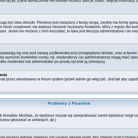
ni język, a jeśli tłumaczenie nie istnieje możesz sam je zrobić. Więcej informacji
ogą być dwa obrazki. Pierwszy jest związany z twoją rangą, zwykle ma formę gwi
im może znajdować się większy obrazek nazywany Avatarem, który z reguły dla każd
ępni. Jeżeli nie możesz z nich korzystać, to taka jest decyzja administratora i do
ojawiają się one pod nazwą użytkownika przy przeglądaniu tematu, oraz w twoim p
 aby wyróżnić konkretne osoby, np. moderatorzy czy administratorzy mogą mieć spe
dku moderator lub administrator po prostu ręcznie ją zmniejszy.
ania
ail przez wbudowany w forum system (jeżeli admin go włączył). Jest tak aby zap
Problemy z Pisaniem
 lub tematów. Możliwe, że będziesz musiał się zarejestrować zanim będziesz mógł 
ożesz głosować w ankietach, itp.
)
rum możesz jedynie zmieniać lub usuwać własne posty. Aby zmienić post (czasem je