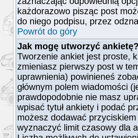
zaznaczając odpowiednią opcj
każdorazowo pisząc post moż
do niego podpisu, przez odzna
Powrót do góry
Jak mogę utworzyć ankietę
Tworzenie ankiet jest proste, 
zmieniasz pierwszy post w tem
uprawnienia) powinieneś zoba
głównym polem wiadomości (jeż
prawdopodobnie nie masz upra
wpisać tytuł ankiety i podać p
możesz dodawać przyciskie
wyznaczyć limit czasowy dla an
Liczba możliwych do ustawienia