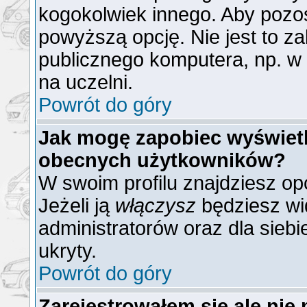
kogokolwiek innego. Aby poz
powyższą opcję. Nie jest to z
publicznego komputera, np. w b
na uczelni.
Powrót do góry
Jak mogę zapobiec wyświetla
obecnych użytkowników?
W swoim profilu znajdziesz op
Jeżeli ją
włączysz
będziesz wid
administratorów oraz dla siebi
ukryty.
Powrót do góry
Zarejestrowałem się ale nie