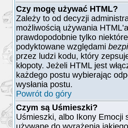
Czy mogę używać HTML?
Zależy to od decyzji administr
możliwością używania HTML'a
prawdopodobnie tylko niektóre 
podyktowane względami
bezp
przez ludzi kodu, który zepsuj
kłopoty. Jeżeli HTML jest włą
każdego postu wybierając odp
wysłania postu.
Powrót do góry
Czym są Uśmieszki?
Uśmieszki, albo Ikony Emocji 
używane do wyrażenia jakiego