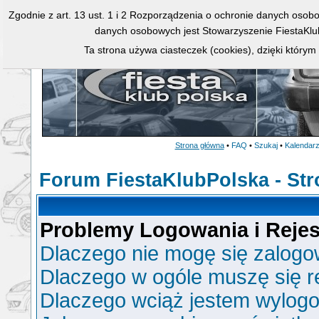
Zgodnie z art. 13 ust. 1 i 2 Rozporządzenia o ochronie danych osob
danych osobowych jest Stowarzyszenie FiestaKlu
Ta strona używa ciasteczek (cookies), dzięki którym
Strona główna
•
FAQ
•
Szukaj
•
Kalendar
Forum FiestaKlubPolska - St
Problemy Logowania i Rejest
Dlaczego nie mogę się zalog
Dlaczego w ogóle muszę się r
Dlaczego wciąż jestem wylo