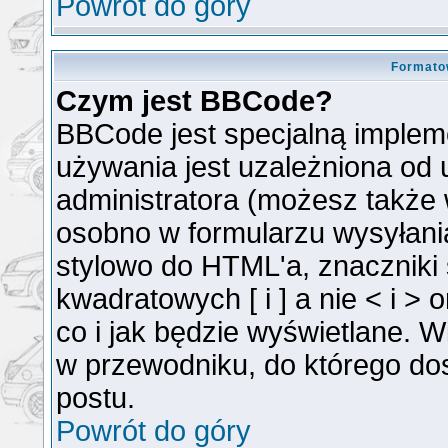
Powrót do góry
Formato
Czym jest BBCode?
BBCode jest specjalną implem
używania jest uzależniona od
administratora (możesz także
osobno w formularzu wysyłan
stylowo do HTML'a, znaczniki
kwadratowych [ i ] a nie < i >
co i jak będzie wyświetlane. 
w przewodniku, do którego dos
postu.
Powrót do góry