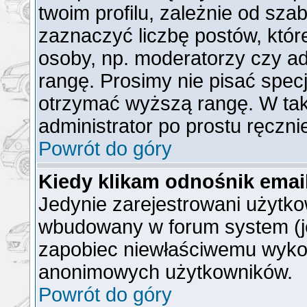
twoim profilu, zależnie od sz
zaznaczyć liczbę postów, któr
osoby, np. moderatorzy czy a
rangę. Prosimy nie pisać specj
otrzymać wyższą rangę. W ta
administrator po prostu ręczni
Powrót do góry
Kiedy klikam odnośnik ema
Jedynie zarejestrowani użytk
wbudowany w forum system (jeż
zapobiec niewłaściwemu wyko
anonimowych użytkowników.
Powrót do góry