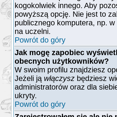
kogokolwiek innego. Aby poz
powyższą opcję. Nie jest to z
publicznego komputera, np. w b
na uczelni.
Powrót do góry
Jak mogę zapobiec wyświetla
obecnych użytkowników?
W swoim profilu znajdziesz op
Jeżeli ją
włączysz
będziesz wid
administratorów oraz dla siebi
ukryty.
Powrót do góry
Zarejestrowałem się ale nie