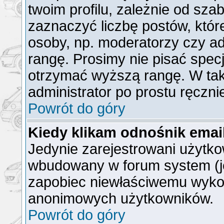
twoim profilu, zależnie od sz
zaznaczyć liczbę postów, któr
osoby, np. moderatorzy czy a
rangę. Prosimy nie pisać specj
otrzymać wyższą rangę. W ta
administrator po prostu ręczni
Powrót do góry
Kiedy klikam odnośnik ema
Jedynie zarejestrowani użytk
wbudowany w forum system (jeż
zapobiec niewłaściwemu wyko
anonimowych użytkowników.
Powrót do góry