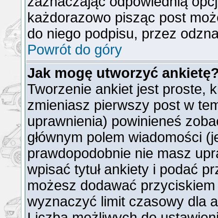
zaznaczając odpowiednią opcj
każdorazowo pisząc post moż
do niego podpisu, przez odzna
Powrót do góry
Jak mogę utworzyć ankietę
Tworzenie ankiet jest proste, 
zmieniasz pierwszy post w tem
uprawnienia) powinieneś zoba
głównym polem wiadomości (jeż
prawdopodobnie nie masz upra
wpisać tytuł ankiety i podać p
możesz dodawać przyciskie
wyznaczyć limit czasowy dla an
Liczba możliwych do ustawienia