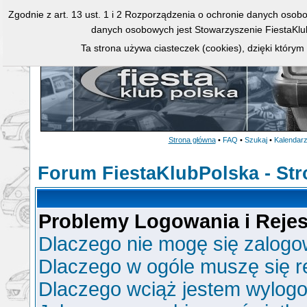
Zgodnie z art. 13 ust. 1 i 2 Rozporządzenia o ochronie danych osob
danych osobowych jest Stowarzyszenie FiestaKlu
Ta strona używa ciasteczek (cookies), dzięki którym
Strona główna
•
FAQ
•
Szukaj
•
Kalendar
Forum FiestaKlubPolska - St
Problemy Logowania i Rejest
Dlaczego nie mogę się zalog
Dlaczego w ogóle muszę się r
Dlaczego wciąż jestem wylo