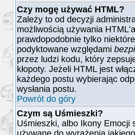
Czy mogę używać HTML?
Zależy to od decyzji administr
możliwością używania HTML'a
prawdopodobnie tylko niektóre 
podyktowane względami
bezp
przez ludzi kodu, który zepsuj
kłopoty. Jeżeli HTML jest włą
każdego postu wybierając odp
wysłania postu.
Powrót do góry
Czym są Uśmieszki?
Uśmieszki, albo Ikony Emocji 
używane do wyrażenia jakiego