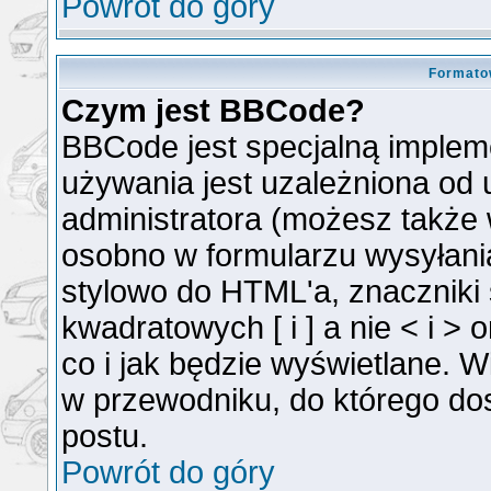
Powrót do góry
Formato
Czym jest BBCode?
BBCode jest specjalną implem
używania jest uzależniona od
administratora (możesz także
osobno w formularzu wysyłan
stylowo do HTML'a, znaczniki
kwadratowych [ i ] a nie < i >
co i jak będzie wyświetlane. 
w przewodniku, do którego dos
postu.
Powrót do góry