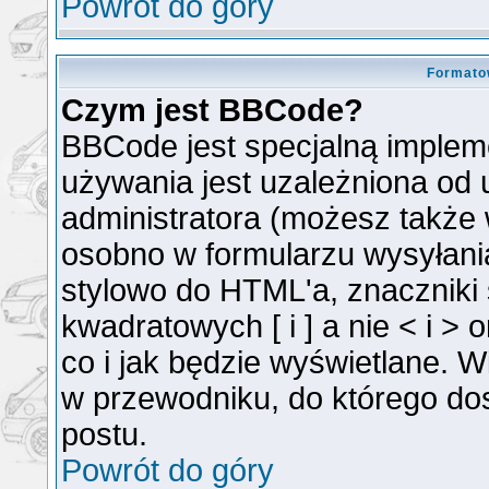
Powrót do góry
Formato
Czym jest BBCode?
BBCode jest specjalną implem
używania jest uzależniona od
administratora (możesz także
osobno w formularzu wysyłan
stylowo do HTML'a, znaczniki
kwadratowych [ i ] a nie < i >
co i jak będzie wyświetlane. 
w przewodniku, do którego dos
postu.
Powrót do góry