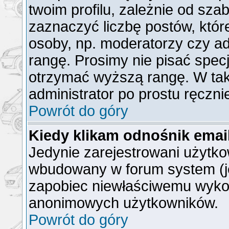
twoim profilu, zależnie od sz
zaznaczyć liczbę postów, któr
osoby, np. moderatorzy czy a
rangę. Prosimy nie pisać specj
otrzymać wyższą rangę. W ta
administrator po prostu ręczni
Powrót do góry
Kiedy klikam odnośnik ema
Jedynie zarejestrowani użytk
wbudowany w forum system (jeż
zapobiec niewłaściwemu wyko
anonimowych użytkowników.
Powrót do góry