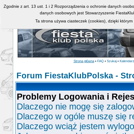
Zgodnie z art. 13 ust. 1 i 2 Rozporządzenia o ochronie danych osob
danych osobowych jest Stowarzyszenie FiestaKlu
Ta strona używa ciasteczek (cookies), dzięki którym
Strona główna
•
FAQ
•
Szukaj
•
Kalendar
Forum FiestaKlubPolska - St
Problemy Logowania i Rejest
Dlaczego nie mogę się zalog
Dlaczego w ogóle muszę się r
Dlaczego wciąż jestem wylo