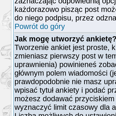
zaznaczając odpowiednią opcj
każdorazowo pisząc post moż
do niego podpisu, przez odzna
Powrót do góry
Jak mogę utworzyć ankietę
Tworzenie ankiet jest proste, 
zmieniasz pierwszy post w tem
uprawnienia) powinieneś zoba
głównym polem wiadomości (jeż
prawdopodobnie nie masz upra
wpisać tytuł ankiety i podać p
możesz dodawać przyciskie
wyznaczyć limit czasowy dla an
Liczba możliwych do ustawienia