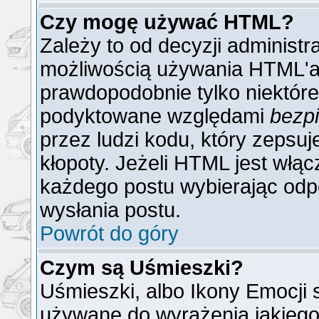
Czy mogę używać HTML?
Zależy to od decyzji administr
możliwością używania HTML'a
prawdopodobnie tylko niektóre 
podyktowane względami
bezp
przez ludzi kodu, który zepsuj
kłopoty. Jeżeli HTML jest włą
każdego postu wybierając odp
wysłania postu.
Powrót do góry
Czym są Uśmieszki?
Uśmieszki, albo Ikony Emocji 
używane do wyrażenia jakiego