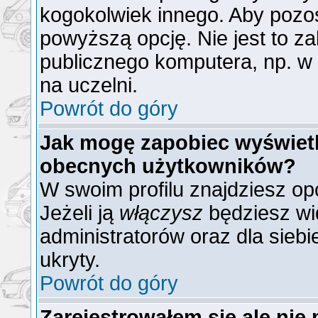
kogokolwiek innego. Aby poz
powyższą opcję. Nie jest to z
publicznego komputera, np. w b
na uczelni.
Powrót do góry
Jak mogę zapobiec wyświetla
obecnych użytkowników?
W swoim profilu znajdziesz op
Jeżeli ją
włączysz
będziesz wid
administratorów oraz dla siebi
ukryty.
Powrót do góry
Zarejestrowałem się ale nie