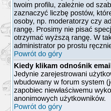
twoim profilu, zależnie od sz
zaznaczyć liczbę postów, któr
osoby, np. moderatorzy czy a
rangę. Prosimy nie pisać specj
otrzymać wyższą rangę. W ta
administrator po prostu ręczni
Powrót do góry
Kiedy klikam odnośnik ema
Jedynie zarejestrowani użytk
wbudowany w forum system (jeż
zapobiec niewłaściwemu wyko
anonimowych użytkowników.
Powrót do góry