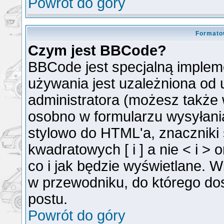
Powrót do góry
Formato
Czym jest BBCode?
BBCode jest specjalną implem
używania jest uzależniona od
administratora (możesz także
osobno w formularzu wysyłan
stylowo do HTML'a, znaczniki
kwadratowych [ i ] a nie < i >
co i jak będzie wyświetlane. 
w przewodniku, do którego dos
postu.
Powrót do góry