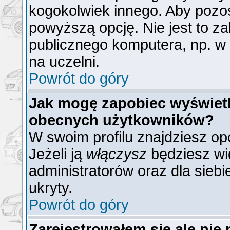
kogokolwiek innego. Aby poz
powyższą opcję. Nie jest to z
publicznego komputera, np. w b
na uczelni.
Powrót do góry
Jak mogę zapobiec wyświetla
obecnych użytkowników?
W swoim profilu znajdziesz op
Jeżeli ją
włączysz
będziesz wid
administratorów oraz dla siebi
ukryty.
Powrót do góry
Zarejestrowałem się ale nie