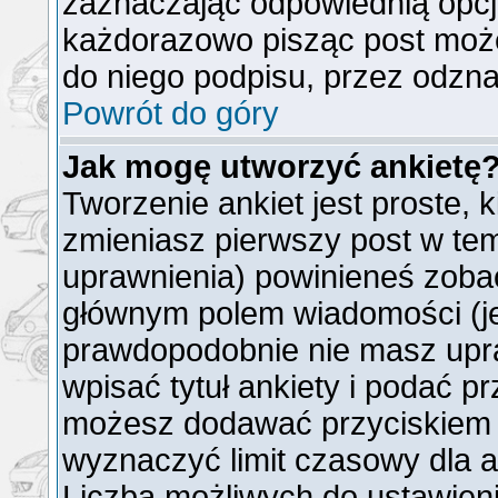
zaznaczając odpowiednią opcj
każdorazowo pisząc post moż
do niego podpisu, przez odzna
Powrót do góry
Jak mogę utworzyć ankietę
Tworzenie ankiet jest proste, 
zmieniasz pierwszy post w tem
uprawnienia) powinieneś zoba
głównym polem wiadomości (jeż
prawdopodobnie nie masz upra
wpisać tytuł ankiety i podać p
możesz dodawać przyciskie
wyznaczyć limit czasowy dla an
Liczba możliwych do ustawienia