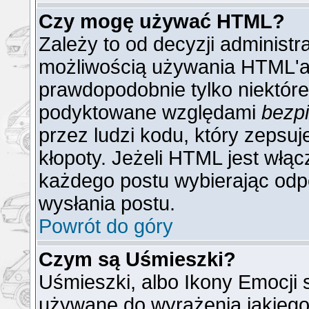
Czy mogę używać HTML?
Zależy to od decyzji administr
możliwością używania HTML'a
prawdopodobnie tylko niektóre 
podyktowane względami
bezp
przez ludzi kodu, który zepsuj
kłopoty. Jeżeli HTML jest włą
każdego postu wybierając odp
wysłania postu.
Powrót do góry
Czym są Uśmieszki?
Uśmieszki, albo Ikony Emocji 
używane do wyrażenia jakiego