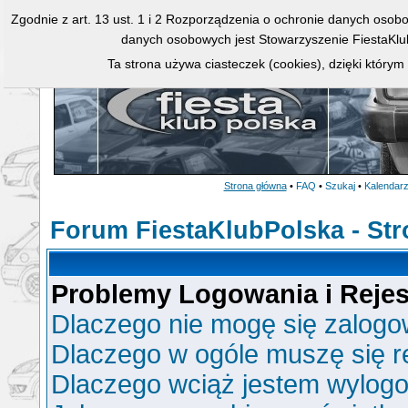
Zgodnie z art. 13 ust. 1 i 2 Rozporządzenia o ochronie danych osob
danych osobowych jest Stowarzyszenie FiestaKlu
Ta strona używa ciasteczek (cookies), dzięki którym
Strona główna
•
FAQ
•
Szukaj
•
Kalendar
Forum FiestaKlubPolska - St
Problemy Logowania i Rejest
Dlaczego nie mogę się zalog
Dlaczego w ogóle muszę się r
Dlaczego wciąż jestem wylo