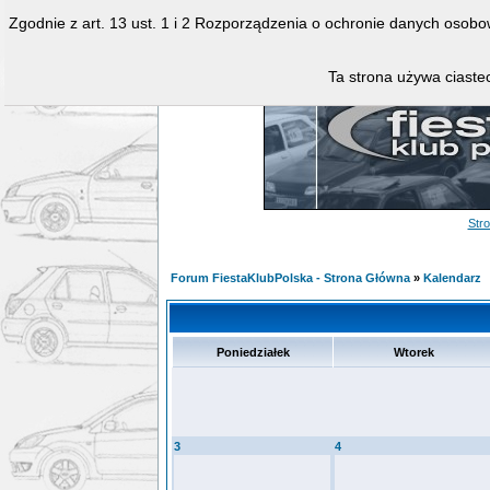
Zgodnie z art. 13 ust. 1 i 2 Rozporządzenia o ochronie danych osob
Ta strona używa ciastec
Str
Forum FiestaKlubPolska - Strona Główna
»
Kalendarz
Poniedziałek
Wtorek
3
4