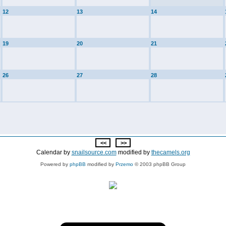
12
13
14
19
20
21
26
27
28
Calendar by
snailsource.com
modified by
thecamels.org
Powered by
phpBB
modified by
Przemo
© 2003 phpBB Group