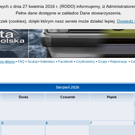
owych z dnia 27 kwietnia 2016 r. (RODO) informujemy, iż Administrato
Pełne dane dostępne w zakładce Dane stowarzyszenia.
zek (cookies), dzięki którym nasz serwis może działać lepiej.
Dowiedz s
ona główna
•
FAQ
•
Szukaj
•
Kalendarz
•
Facebook
•
Użytkownicy
•
Grupy
•
Rejestracja
•
Za
Sierpień 2026
Środa
Czwartek
Piątek
5
6
7