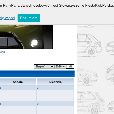
rem Pani/Pana danych osobowych jest Stowarzyszenie FiestaKlubPolska.
ię więcej
Rozumiem
loguj
Sobota
Niedziela
1
2
8
9