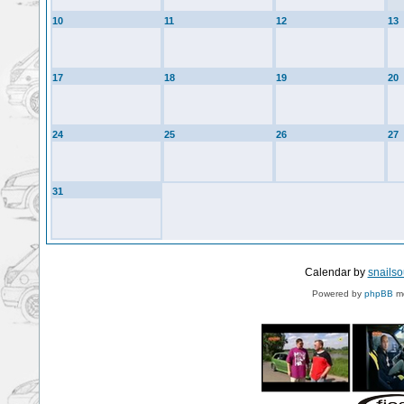
10
11
12
13
17
18
19
20
24
25
26
27
31
Calendar by
snails
Powered by
phpBB
mo