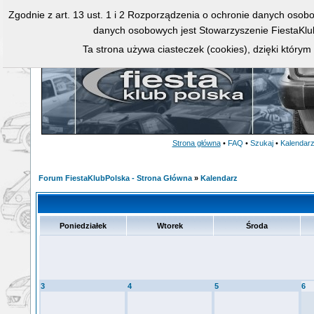
Zgodnie z art. 13 ust. 1 i 2 Rozporządzenia o ochronie danych osob
danych osobowych jest Stowarzyszenie FiestaKlu
Ta strona używa ciasteczek (cookies), dzięki którym
Strona główna
•
FAQ
•
Szukaj
•
Kalendar
Forum FiestaKlubPolska - Strona Główna
»
Kalendarz
Poniedziałek
Wtorek
Środa
3
4
5
6