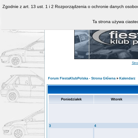
Zgodnie z art. 13 ust. 1 i 2 Rozporządzenia o ochronie danych osob
Ta strona używa ciastec
Str
Forum FiestaKlubPolska - Strona Główna
»
Kalendarz
Poniedziałek
Wtorek
3
4