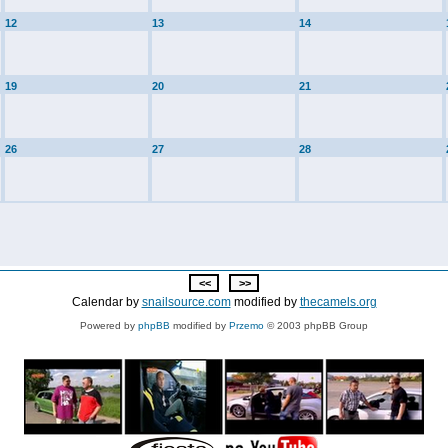
12
13
14
19
20
21
26
27
28
Calendar by
snailsource.com
modified by
thecamels.org
Powered by
phpBB
modified by
Przemo
© 2003 phpBB Group