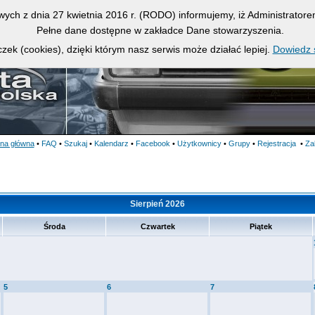
owych z dnia 27 kwietnia 2016 r. (RODO) informujemy, iż Administrato
Pełne dane dostępne w zakładce Dane stowarzyszenia.
zek (cookies), dzięki którym nasz serwis może działać lepiej.
Dowiedz s
ona główna
•
FAQ
•
Szukaj
•
Kalendarz
•
Facebook
•
Użytkownicy
•
Grupy
•
Rejestracja
•
Za
Sierpień 2026
Środa
Czwartek
Piątek
5
6
7