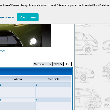
rem Pani/Pana danych osobowych jest Stowarzyszenie FiestaKlubPolska.
ię więcej
Rozumiem
loguj
Sobota
Niedziela
1
2
8
9