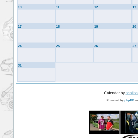
10
11
12
13
17
18
19
20
24
25
26
27
31
Calendar by
snails
Powered by
phpBB
mo