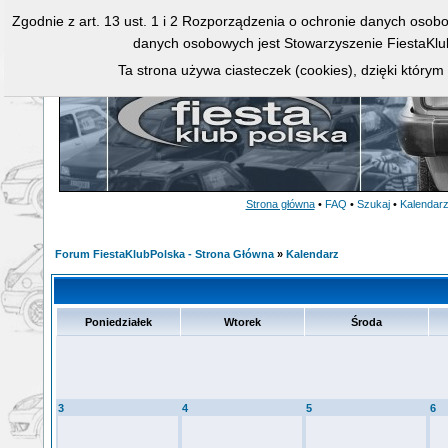
Zgodnie z art. 13 ust. 1 i 2 Rozporządzenia o ochronie danych osob
danych osobowych jest Stowarzyszenie FiestaKlu
Ta strona używa ciasteczek (cookies), dzięki którym
Strona główna
•
FAQ
•
Szukaj
•
Kalendar
Forum FiestaKlubPolska - Strona Główna
»
Kalendarz
Poniedziałek
Wtorek
Środa
3
4
5
6